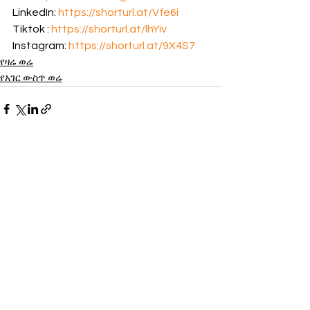
LinkedIn: 
https://shorturl.at/Vfe6i
Tiktok : 
https://shorturl.at/lhYiv
Instagram: 
https://shorturl.at/9X4S7
የዛሬ ወሬ
የአገር ውስጥ ወሬ
See All
Recent Posts