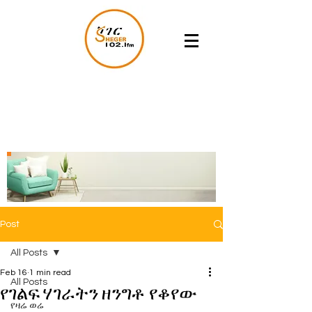
Post
All Posts
Feb 16
1 min read
All Posts
የገልፍ ሃገራትን ዘንግቶ የቆየው
የዛሬ ወሬ