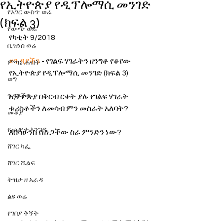
የኢትዮጵያ የዲፕሎማሲ መንገድ
የአገር ውስጥ ወሬ
(ክፍል 3)
የውጭ ወሬ
የካቲት 9/2018
ቢዝነስ ወሬ
#ጉዳያችን
 - የገልፍ ሃገራትን ዘንግቶ የቆየው 
ምጣኔ ሐብት
የኢትዮጵያ የዲፕሎማሲ መንገድ (ክፍል 3)
ወግ
ጉዳያችን
ኢትዮጵያ በቅርብ ርቀት ያሉ የገልፍ ሃገራት 
ቱሪስቶችን ለመሳብ ምን መስራት አለባት?
መቆያ
የጨዋታ እንግዳ
እስካሁንስ የዘነጋችው ስራ ምንድን ነው?
ሸገር ካፌ
ሸገር ሼልፍ
ትዝታ ዘ አራዳ
ልዩ ወሬ
የገበያ ቅኝት