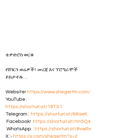
ቴዎድሮስ ወርቁ
የሸገርን ወሬዎች፣ መረጃ እና ፕሮግራሞች 
ይከታተሉ…
Website፡ 
https://www.shegerfm.com/
YouTube : 
https://shorturl.at/18TS1
Telegram :  
https://shorturl.at/68aeK
 Facebook፡  
https://shorturl.at/tm5Q4
 WhatsApp  : 
https://shorturl.at/8vwRx
X :- 
https://x.com/shegerfm?s=2