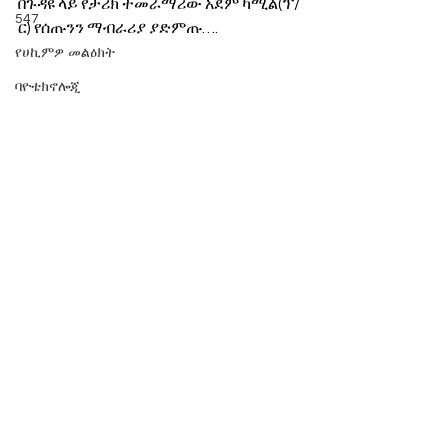
በጉዳዩ ላይ የታሪክ ተመራማሪው አደም ካሚል(ፕ/
547
ር) የሰጡንን ማብራሪያ ያድምጡ….  
የሀኪምዎ መልዕክት
ባዮቴክኖሎጂ