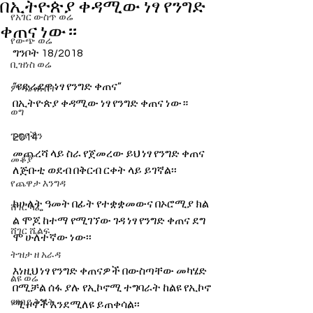
በኢትዮጵያ ቀዳሚው ነፃ የንግድ
የአገር ውስጥ ወሬ
ቀጠና ነው።
የውጭ ወሬ
ግንቦት 18/2018
ቢዝነስ ወሬ
“የድሬደዋ ነፃ የንግድ ቀጠና” 
ምጣኔ ሐብት
በኢትዮጵያ ቀዳሚው ነፃ የንግድ ቀጠና ነው።
ወግ
ጉዳያችን
2014 
መጨረሻ ላይ ስራ የጀመረው ይህ ነፃ የንግድ ቀጠና 
መቆያ
ለጅቡቲ ወደብ በቅርብ ርቀት ላይ ይገኛል፡፡
የጨዋታ እንግዳ
ከሁለት ዓመት በፊት የተቋቋመውና በኦሮሚያ ክል
ሸገር ካፌ
ል ሞጆ ከተማ የሚገኘው ገዳ ነፃ የንግድ ቀጠና ደግ
ሸገር ሼልፍ
ሞ ሁለተኛው ነው፡፡
ትዝታ ዘ አራዳ
እነዚህ ነፃ የንግድ ቀጠናዎች በውስጣቸው መካሄድ 
ልዩ ወሬ
በሚቻል ሰፋ ያሉ የኢኮኖሚ ተግባራት ከልዩ የኢኮኖ
የገበያ ቅኝት
ሚ ዞኖች እንደሚለዩ ይጠቀሳል፡፡