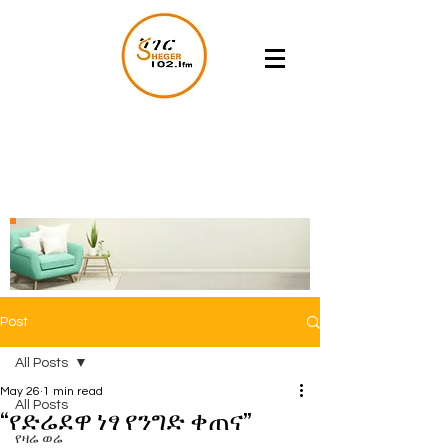
Post
All Posts
May 26
1 min read
All Posts
“የድሬደዋ ነፃ የንግድ ቀጠና”
የዛሬ ወሬ