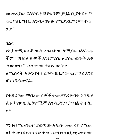
መመሪያው ባለሃብቶቹ የቱንም ያህል ቢያተርፉ ግ
ብር የገቢ ግብር እንዳይከፍሉ የሚያደርግ ነው ተብ
ሏል፡፡
በልዩ 
የኢኮኖሚ ዞኖች ውስጥ ገብተው ለሚሰሩ ባለሃብቶ
ችም ማበረታቻዎች እንደሚሰጡ ያስታወሱት አቶ
 ጳውሎስ ፤ በነጻ ንግድ ቀጠና ውስጥ 
ለሚሰሩት አሁን የተደረገው ከዚያ በተጨማሪ እንደ
ሆነ ነግረውናል፡፡
የተደረገው ማበረታ ሰዎች ተጨማሪ ሃብት እንዲያ
ፈሩ ፤ የሀገር ኢኮኖሚም እንዲያደግ ያግዛል ተብሏ
ል፡፡
ገንዘብ ሚኒስቴር ያወጣው አዲሱ መመሪያ የሚመ
ለከተው በነጻ የንግድ ቀጠና ውስጥ በህጋዊ መንገድ 