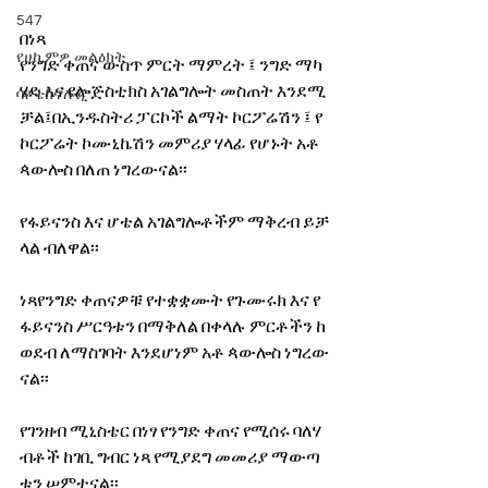
547
በነጻ 
የሀኪምዎ መልዕክት
የንግድ ቀጠና ውስጥ ምርት ማምረት ፤ ንግድ ማካ
ሄድ እና የሎጅስቲክስ አገልግሎት መስጠት እንደሚ
ባዮቴክኖሎጂ
ቻል፤በኢንዱስትሪ ፓርኮች ልማት ኮርፖሬሽን ፤ የ
ኮርፖሬት ኮሙኒኬሽን መምሪያ ሃላፊ የሆኑት አቶ 
ጳውሎስ በለጠ ነግረውናል፡፡
የፋይናንስ እና ሆቴል አገልግሎቶችም ማቅረብ ይቻ
ላል ብለዋል፡፡
ነጻየንግድ ቀጠናዎቹ የተቋቋሙት የጉሙሩክ እና የ
ፋይናንስ ሥርዓቱን በማቅለል በቀላሉ ምርቶችን ከ
ወደብ ለማስገባት እንደሆነም አቶ ጳውሎስ ነግረው
ናል፡፡
የገንዘብ ሚኒስቴር በነፃ የንግድ ቀጠና የሚሰሩ ባለሃ
ብቶች ከገቢ ግብር ነጻ የሚያደግ መመሪያ ማውጣ
ቱን ሠምተናል፡፡