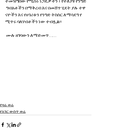
ተመዝግበው የሚሰሩ ነጋዴዎችን ፤ የተለያዩ የንግድ
 ግብአቶችን በማቅረብ እና በመሸጥ ሂደት ያሉ ተዋ
ናዮችን እና የሀገሪቱን የንግድ ትስስር ለማሳደግ የ
ሚጥሩ ባለሃብቶችን ነው ተብሏል፡፡
 ሙሉ ዘገባውን ለማድመጥ……
የዛሬ ወሬ
የአገር ውስጥ ወሬ