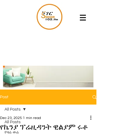
Post
All Posts
Dec 23, 2025
1 min read
All Posts
የኬንያ ፕሬዚዳንት ዊልያም ሩቶ
የዛሬ ወሬ