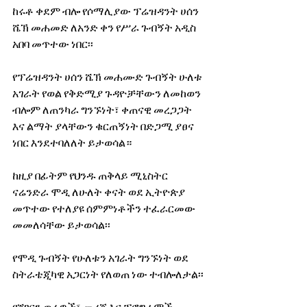
ከሩቶ ቀደም ብሎ የሶማሊያው ፕሬዝዳንት ሀሰን 
ሼኽ መሐመድ ለአንድ ቀን የሥራ ጉብኝት አዲስ 
አበባ መጥተው ነበር፡፡
የፕሬዝዳንት ሀሰን ሼኽ መሐሙድ ጉብኝት ሁለቱ 
አገራት የወል የቅድሚያ ጉዳዮቻቸውን ለመከወን 
ብሎም ለጠንካራ ግንኙነት፣ ቀጠናዊ መረጋጋት 
እና ልማት ያላቸውን ቁርጠኝነት በድጋሚ ያፀና 
ነበር እንደተባለለት ይታወሳል። 
ከዚያ በፊትም የህንዱ ጠቅላይ ሚኒስትር 
ናሬንድራ ሞዲ ለሁለት ቀናት ወደ ኢትዮጵያ 
መጥተው የተለያዩ ሰምምነቶችን ተፈራርመው 
መመለሳቸው ይታወሳል፡፡
የሞዲ ጉብኝት የሁለቱን አገራት ግንኙነት ወደ 
ስትራቴጂካዊ አጋርነት የለወጠ ነው ተብሎለታል፡፡