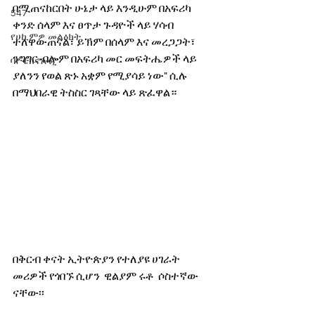
በሚጠናከርበት ሁኔታ ላይ እንዲሁም በአፍሪካ 
547
ቀንድ ሰላም እና ፀጥታ ጉዳዮች ላይ ሃሳብ 
የሀኪምዎ መልዕክት
ተለዋውጠናል፣ ይኽም በሰላም እና መረጋጋት፣ 
ንግግር ብሎም በአፍሪካ መር መፍትሔዎች ላይ 
ባዮቴክኖሎጂ
ያለንን የወል ጽኑ አቋም የሚያሳይ ነው" ሲሉ 
በማህበራዊ ትስስር ገጻቸው ላይ ጽፈዋል።
በቅርብ ቀናት ኢትዮጵያን የተለያዩ ሀገራት 
መሪዎች የጎበኙ ሲሆን  ዊልያም ሩቶ  ሶስተኛው 
ናቸው፡፡