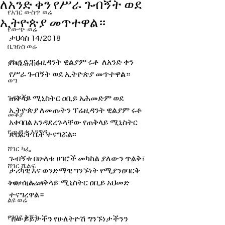
ለአንድ ቀን የሥራ ጉብኝት ወደ
የአገር ውስጥ ወሬ
ኢትዮጵያ መጥተዋል።
የውጭ ወሬ
ታህሳስ 14/2018 
ቢዝነስ ወሬ
የኬንያ ፕሬዚዳንት ዊልያም ሩቶ  ለአንድ ቀን 
ምጣኔ ሐብት
የሥራ ጉብኝት ወደ ኢትዮጵያ መጥተዋል።
ወግ
ጉዳያችን
ጠቅላይ ሚኒስትር ዐቢይ አሕመድም ወደ 
ኢትዮጵያ ለመጡትን ፕሬዚዳንት ዊልያም ሩቶ 
መቆያ
አቀባበል አንዳደረጉላቸው የጠቅላይ ሚኒስትር 
የጨዋታ እንግዳ
ጽህፈት ቤት ተናግሯል፡፡
ሸገር ካፌ
ጉብኝቱ በሁለቱ ሀገሮች መካከል ያለውን ጥልቅ፣ 
ሸገር ሼልፍ
ታሪካዊ እና ወንድማዊ ግንኙነት የሚያንፀባርቅ 
ነው ሲሉ ጠቅላይ ሚኒስትር ዐቢይ አህመድ 
ትዝታ ዘ አራዳ
ተናግረዋል። 
ልዩ ወሬ
የገበያ ቅኝት
"በውይይታችን የሁለትዮሽ ግንኙነታችንን 