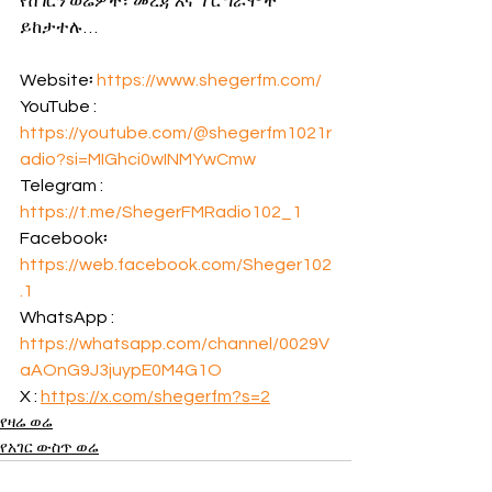
የሸገርን ወሬዎች፣ መረጃ እና ፕሮግራሞች 
ይከታተሉ…
Website፡ 
https://www.shegerfm.com/
YouTube : 
https://youtube.com/@shegerfm1021r
adio?si=MIGhci0wINMYwCmw
Telegram : 
https://t.me/ShegerFMRadio102_1
Facebook፡ 
https://web.facebook.com/Sheger102
.1
WhatsApp : 
https://whatsapp.com/channel/0029V
aAOnG9J3juypE0M4G1O
X : 
https://x.com/shegerfm?s=2
የዛሬ ወሬ
የአገር ውስጥ ወሬ