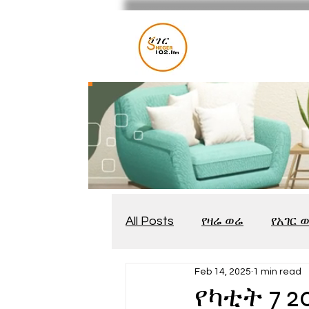
All Posts
የዛሬ ወሬ
የአገር 
Feb 14, 2025
1 min read
መቆያ
የጨዋታ እንግዳ
የካቲት 7 