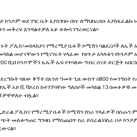
ይ ኮንዶም ወደ ሃገር ቤት እያስገባሁ በነፃ  ለማህበረሰቡ እያከፋፈልኩ 
ቱን መቅረፍ እንዳልተቻለ አቶ ቶሎሳ ነግረወርናል፡፡
ሆኑት ፖሊስ፣መከላከያና የማረሚያ ቤቶች ኮሚሽን ባልደረቦች ለኤች አ
መካከል መሆናቸውን የሚናገሩት ሃላፊው  የፀጥታ አካላቱን የኮንዶም 
00 ሺህ ኮንዶሞችን ኤኤች ኤፍ የተባለው ግብረ ሰናይ ድርጅት አበርክ
አደረግኩት ባለው ቅኝት በአንድ ዓመት ጊዜ ውስጥ በ800 የመንግስት 
ች አይ ቪ ቫይረስ ከተገኘባቸው ግለሰቦች መካከል 13 በመቶዎቹ መ
ኝቻቸዋለሁ ብሏል፡፡
ፌድራል ፖሊስና የማረሚያ ቤቶች ኮሚሽን የስራ ሃላፊዎች በሰጡን ም
ጭት መለቆጣጠር ግንዛቤ የማስጨበጥ ስራ ይሰራል፤በስራ ቦታ ኮንዶም
ውናል፡፡