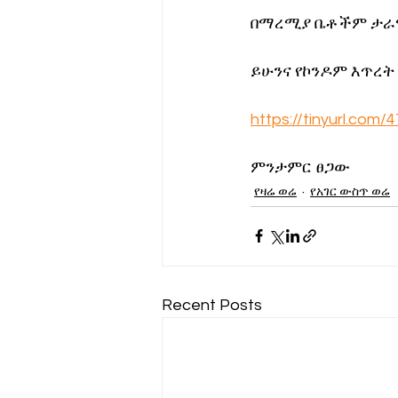
በማረሚያ ቤቶችም ታራሚ
ይሁንና የኮንዶም እጥረት
https://tinyurl.com
ምንታምር ፀጋው
የዛሬ ወሬ
የአገር ውስጥ ወሬ
Recent Posts