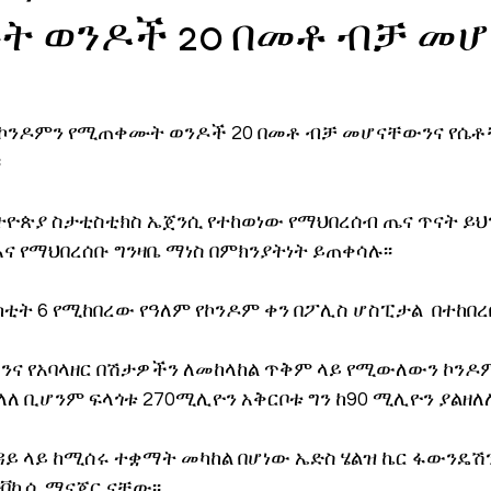
 ወንዶች 20 በመቶ ብቻ መ
ኖሎጂ
ኮንዶምን የሚጠቀሙት ወንዶች 20 በመቶ ብቻ መሆናቸውንና የሴቶቹ
፡
ኢትዮጵያ ስታቲስቲክስ ኤጀንሲ የተከወነው የማህበረሰብ ጤና ጥናት ይህ
ና የማህበረሰቡ ግንዛቤ ማነስ በምክንያትነት ይጠቀሳሉ፡፡ 
ካቲት 6 የሚከበረው የዓለም የኮንዶም ቀን በፖሊስ ሆስፒታል  በተከበረ
ስንና የአባላዘር በሽታዎችን ለመከላከል ጥቅም ላይ የሚውለውን ኮን
ለ ቢሆንም ፍላጎቱ 270ሚሊዮን አቅርቦቱ ግን ከ90 ሚሊዮን ያልዘለለ
ዳይ ላይ ከሚሰሩ ተቋማት መካከል በሆነው ኤድስ ሄልዝ ኬር ፋውንዴሽን
አድቮኬሲ ማናጀር ናቸው፡፡