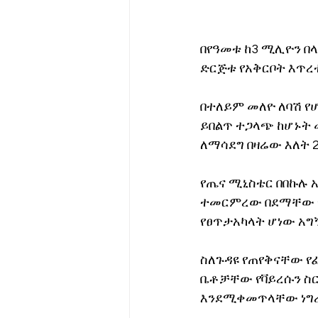
በየዓመቱ ከ3 ሚሊዮን በላ
ድርጅቱ የአቅርቦት እጥረ
በተለይም መለዮ ለባሽ የ
ይበልጥ ተጋላጭ ከሆኑት 
ለማሳደግ በዛሬው እለት 2
የጤና ሚኒስቴር በበኩሉ 
ተመርምረው በደማቸው የኤ
የፀጥታአካላት ሆነው አግ
ስለጉዳዩ የጠየቅናቸው የ
ቤቶቻቸው የቫይረሱን ስር
እንደሚቀመጥላቸው ነግረ