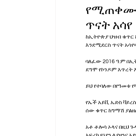
የሚጠቀሙት
የሀኪምዎ መልዕክት
ባዮቴክ
ጥናት አሳየ
ከኢትዮጵያ ህዝብ ቁጥር 
እንደሚደርስ ጥናት አሳየ፡
ባለፈው 2016 ዓ.ም በ
ደግሞ የኮንዶም እጥረት እ
ይህ የተባለው በየዓመቱ የ
የኤች አይቪ ኤድስ ቫይረ
ሰው ቁጥር ከግማሽ ያልዘለ
አቶ ቶሎሳ ኦላና በዚህ ጉ
አፍሪካ ዩኒየን ላያዘንና 