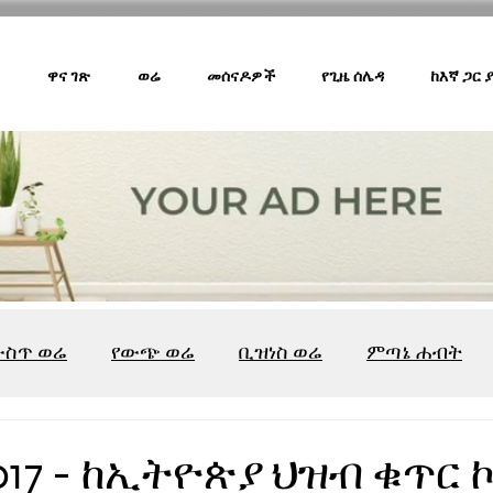
ዋና ገጽ
ወሬ
መሰናዶዎች
የጊዜ ሰሌዳ
ከእኛ ጋር
ውስጥ ወሬ
የውጭ ወሬ
ቢዝነስ ወሬ
ምጣኔ ሐብት
ሸገር ካፌ
ሸገር ሼልፍ
ትዝታ ዘ አራዳ
ልዩ ወሬ
የ
2017 - ከኢትዮጵያ ህዝብ ቁጥር