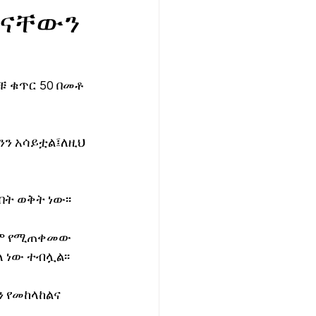
ሆናቸውን
 ቁጥር 50 በመቶ 
ንን አሳይቷል፤ለዚህ 
በት ወቅት ነው፡፡
ዶም የሚጠቀመው 
 ነው ተብሏል፡፡
 የመከላከልና 