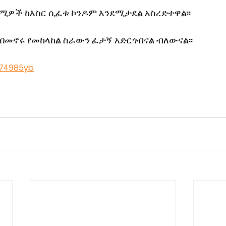
ዎች ከእስር ሲፈቱ ኮንዶም እንደሚታደል አስረድተዋል፡፡
 በመኖሩ የመከላከል ስራውን ፈታኝ አድርጎብናል ብለውናል፡፡
/474985yb