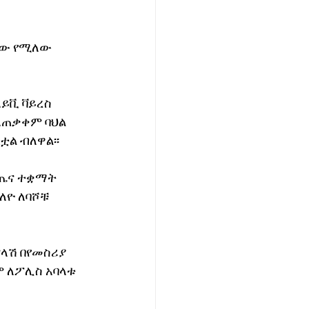
ነው የሚለው 
ይቪ ቫይረስ 
አጠቃቀም ባህል 
ቷል ብለዋል፡፡
የጤና ተቋማት 
ለዮ ለባሾቹ 
ላሽ በየመስሪያ 
 ለፖሊስ አባላቱ 