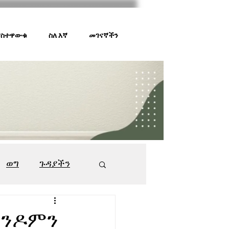
 ያስተዋውቁ
ስለ እኛ
መገናኛችን
ወግ
ጉዳያችን
ገበያ ቅኝት
547
 ኮንዶምን