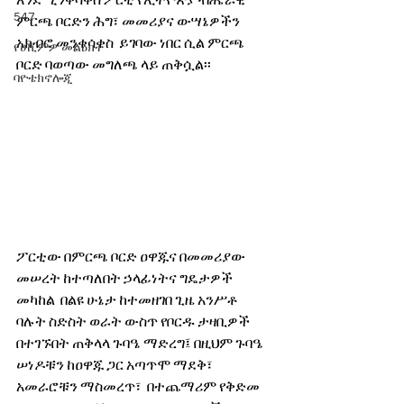
አንደሚንቀሳቀስ ፖርቲ የኢትዮጵያ ብሔራዊ 
547
ምርጫ ቦርድን ሕግ፣ መመሪያና ውሣኔዎችን 
አክብሮ መንቀሳቀስ  ይገባው ነበር ሲል ምርጫ 
የሀኪምዎ መልዕክት
ቦርድ ባወጣው መግለጫ ላይ ጠቅሷል፡፡
ባዮቴክኖሎጂ
ፖርቲው በምርጫ ቦርድ ዐዋጁና በመመሪያው 
መሠረት ከተጣለበት ኃላፊነትና ግዴታዎች 
መካከል  በልዩ ሁኔታ ከተመዘገበ ጊዜ አንሥቶ 
ባሉት ስድስት ወራት ውስጥ የቦርዱ ታዛቢዎች 
በተገኙበት ጠቅላላ ጉባዔ ማድረግ፤ በዚህም ጉባዔ 
ሠነዶቹን ከዐዋጁ ጋር አጣጥሞ ማደቅ፣ 
አመራሮቹን ማስመረጥ፣  በተጨማሪም የቅድመ 