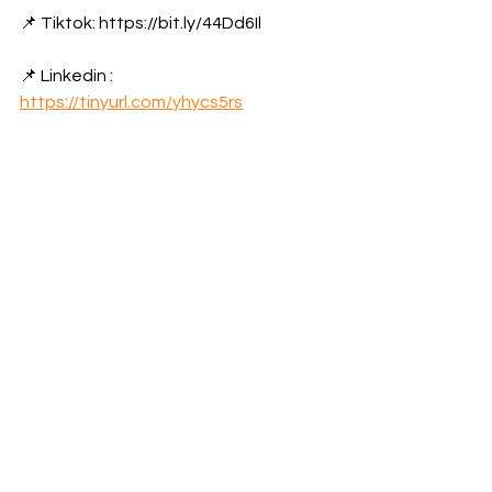
📌 Tiktok: https://bit.ly/44Dd6Il
📌 Linkedin : 
https://tinyurl.com/yhycs5rs
የዛሬ ወሬ
የአገር ውስጥ ወሬ
See All
Recent Posts