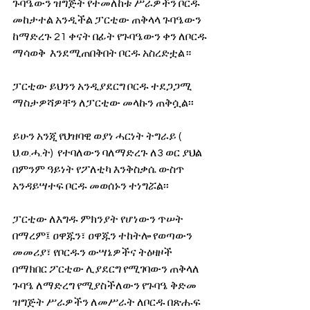
ጉባዔውን ዝግጅት የተመለከቱ ሥራዎችን ቦርዱ 
መከታተል አንዲችል ፓርቲው ጠቅላላ ጉባዔውን 
ከማድረጉ 21 ቀናት በፊት የጉባዔውን ቀን ለቦርዱ 
ማሳወቅ  እንደሚጠበቅበት ቦርዱ አስረድቷል።
ፓርቲው ይህንን አንዲያደርግ ቦርዱ ተደጋጋሚ 
ማስታዎሻዎቸን ለፓርቲው መላኩን ጠቅሷል፡፡
ይሁን አንጂ የህዝባዊ ወያነ ሓርነት ትግራይ ( 
ህ.ወ.ሓ.ት)  የተባለውን ባለማድረጉ ለ3 ወር ያህል 
በምንም ዓይነት የፖለቲካ እንቅስቃሴ ውስጥ 
አንዳይሣተፍ ቦርዱ መወሰኑን ተነግሯል፡፡
ፓርቲው ለእግዱ ምክንያት የሆነውን ጥሠት 
በማረም፤ ዐዋጁን፣ ዐዋጁን ተከትሎ የወጣውን 
መመሪያ፣ የቦርዱን ውሣኔዎችና ትዕዛዞች 
በማክበር ፖርቲው ሊያደርግ የሚገባውን ጠቅላለ 
ጉባዔ ለማድረግ የሚያስችለውን የጉባዔ ቅድመ 
ዝግጅት ሥራዎችን ለመሥራት ለቦርዱ በጽሑፍ 