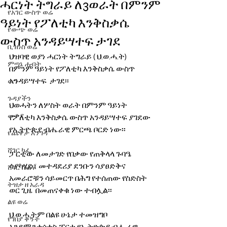
ሓርነት ትግራይ ለ3ወራት በምንም
የአገር ውስጥ ወሬ
ዓይነት የፖለቲካ እንቅስቃሴ
የውጭ ወሬ
ውስጥ አንዳይሣተፍ ታገደ
ቢዝነስ ወሬ
ህዝባዊ ወያነ ሓርነት ትግራይ ( ህ.ወ.ሓ.ት) 
ምጣኔ ሐብት
በምንም ዓይነት የፖለቲካ እንቅስቃሴ ውስጥ 
አንዳይሣተፍ  ታገደ፡፡
ወግ
ጉዳያችን
ህወሓትን ለሦስት ወራት በምንም ዓይነት 
መቆያ
የፖለቲካ እንቅስቃሴ ውስጥ አንዳይሣተፍ ያገደው 
የኢትዮጵያ ብሔራዊ ምርጫ ቦርድ ነው፡፡
የጨዋታ እንግዳ
ሸገር ካፌ
ፓርቲው ለመታገድ የበቃው የጠቅላላ ጉባዔ 
ሳያካሄድ፣ መተዳደሪያ ደንቡን ሳያፀድቅና 
ሸገር ሼልፍ
አመራሮቹን ሳይመርጥ በሕግ የተሰጠው የስድስት 
ትዝታ ዘ አራዳ
ወር ጊዜ  በመጠናቀቁ ነው ተብሏል፡፡
ልዩ ወሬ
ህ.ወ.ሓ.ትም በልዩ ሁኔታ ተመዝግቦ 
የገበያ ቅኝት