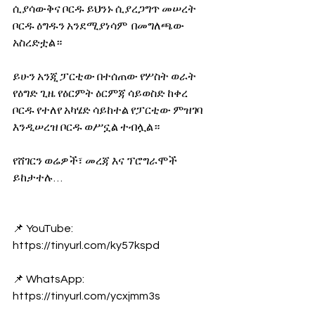
ሲያሳውቅና ቦርዱ ይህንኑ ሲያረጋግጥ መሠረት 
ቦርዱ ዕግዱን አንደሚያነሳም  በመግለጫው 
አስረድቷል።
ይሁን አንጂ ፓርቲው በተሰጠው የሦስት ወራት 
የዕግድ ጊዜ የዕርምት ዕርምጃ ሳይወስድ ከቀረ  
ቦርዱ የተለየ አካሄድ ሳይከተል የፓርቲው ምዝገባ 
እንዲሠረዝ ቦርዱ ወሥኗል ተብሏል።
የሸገርን ወሬዎች፣ መረጃ እና ፕሮግራሞች 
ይከታተሉ… 
📌 YouTube: 
https://tinyurl.com/ky57kspd
📌 WhatsApp: 
https://tinyurl.com/ycxjmm3s