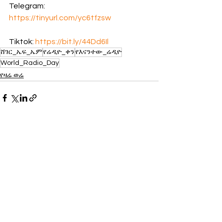
Telegram:  
https://tinyurl.com/yc6tfzsw
Tiktok: 
https://bit.ly/44Dd6Il
ሸገር_ኤፍ_ኤም
የሬዲዮ_ቀን
የእናንተው_ሬዲዮ
World_Radio_Day
የዛሬ ወሬ
See All
Recent Posts