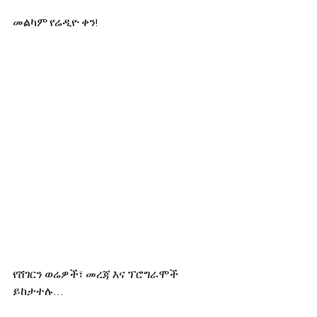
መልካም የሬዲዮ ቀን!
የሸገርን ወሬዎች፣ መረጃ እና ፕሮግራሞች 
ይከታተሉ…