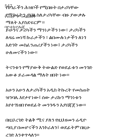
547
የሀገራችን ሕዝቦች የሚበዙት በታሪካቸው 
የሚኮሩትን ያህል ስለታሪካቸው ብዙ ያውቃሉ 
የሀኪምዎ መልዕክት
ማለት አያስደፍርም ፡፡ 
ባዮቴክኖሎጂ
ይሁንና ታሪካችን ማንነታችን ነው፣ ታሪካችን 
ለዛሬ መነሻ ኩራታችን ፣ ልበሙሉነታችን ለነገ 
እድገት መስፈንጠሪያችን ነው፤ ታሪካችን 
ሁለመናችን ነው፡፡ 
ትናንቱን የማያውቅ ትውልድ የወደፊቱን መንገድ 
አውቆ ይራመዳል ማለት ዘበት ነው፡፡ 
አሁን አሁን ለታሪካችን አዲስ ትኩረት የመስጠት 
ዝንባሌ እየታየ ነው፤ ሰው ታሪኩን ማንነቱን 
እየተገነዘበ የወደፊት መንገዱን እያበጃጀ ነው፡፡ 
በዚህ ረገድ ትልቅ ሚና ያለን የዚህ ዘመን ሬዲዮ 
ጣቢያ በመሆናችን እንኮራለን፤ ወደፊትም በዚሁ 
ረገድ እንቀጥላለን፡፡ 