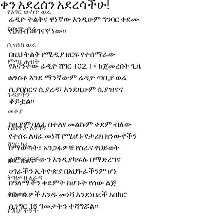
ቀን አደረሰን አደረሳችሁ!
የአገር ውስጥ ወሬ
ሬዲዮ ትልቅና ዋነኛው እንዲሁም ግንባር ቀደሙ 
የውጭ ወሬ
የህዝብ መገናኛ ነው፡፡ 
ቢዝነስ ወሬ
በዚህ ትልቅ የሚዲያ ዘርፍ የተሰማራው 
ምጣኔ ሐብት
የእናንተው ሬዲዮ ሸገር 102.1 ፤ ከጀመረበት ጊዜ 
አንስቶ እንደ ማንኛውም ሬዲዮ ጣቢያ ወሬ 
ወግ
ሲያበስርና ሲያረዳ፣ እንደዚሁም ሲያዝናና 
ጉዳያችን
ቆይቷል፡፡
መቆያ
ከዚያም ባለፈ በተለየ መልኩም ቀደም ብለው 
የጨዋታ እንግዳ
የተሰሩ ለዛሬ መነሻ የሚሆኑ የታሪክ ክንውኖችን 
ሸገር ካፌ
በማውሳት፣ አንጋፋዎቹ የስራና የህይወት 
ልምዶቻቸውን እንዲያካፍሉ በማድረግና 
ሸገር ሼልፍ
ሀገራችን ኢትዮጵያ በአህጉራችንም ሆነ 
ትዝታ ዘ አራዳ
በዓለማችን ቀደምት ከሆኑት የሰው ልጅ 
ልዩ ወሬ
ስልጣኔዎች አንዱ መነሻ እንደነበረች አበክሮ 
ሲነግር 16 ዓመታትን ተሻግሯል፡፡ 
የገበያ ቅኝት