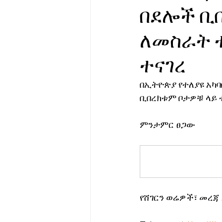
በደሎች ቢ
የሀኪምዎ መልዕክት
ባዮቴክ
ለመስራት 
ተናገረ
በኢትዮጵያ የተለያዩ አካ
ቢበረክቱም ቦታዎቹ ላይ 
ምንታምር ፀጋው
የሸገርን ወሬዎች፣ መረጃ