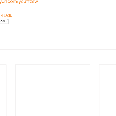
inyurl.com/yc6tfzsw
/44Dd6Il
ጥሰቶች