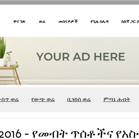
ዋና ገጽ
ወሬ
መሰናዶዎች
የጊዜ ሰሌዳ
ከእኛ ጋር
ውስጥ ወሬ
የውጭ ወሬ
ቢዝነስ ወሬ
ምጣኔ ሐብት
ሸገር ካፌ
ሸገር ሼልፍ
ትዝታ ዘ አራዳ
ልዩ ወሬ
የ
፣2016 - የመብት ጥሰቶችና የአ