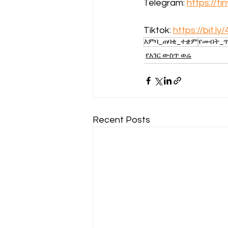
Telegram: 
https://t
Tiktok: 
https://bit.ly
እምባ_ጠባቂ_ተቋም
የመብት_
የአገር ውስጥ ወሬ
Recent Posts