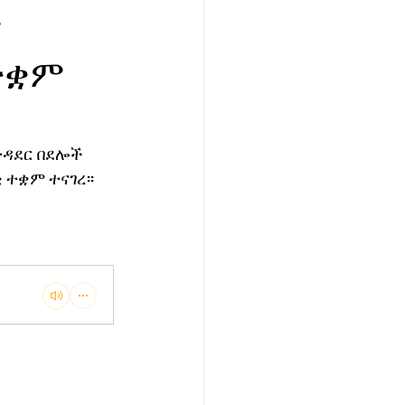
ሮ
ተቋም
ዳደር በደሎች 
ተቋም ተናገረ፡፡