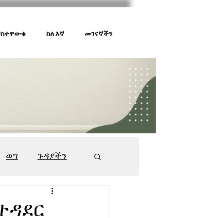
 ያስተዋውቁ
ስለ እኛ
መገናኛችን
ወግ
ጉዳያችን
ገበያ ቅኝት
547
ስተዳደር