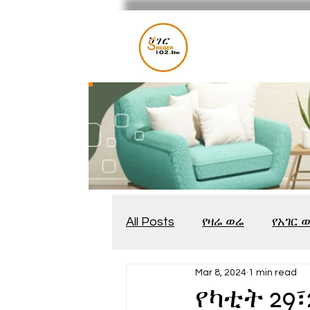
All Posts
የዛሬ ወሬ
የአገር 
Mar 8, 2024
1 min read
መቆያ
የጨዋታ እንግዳ
የካቲት 29