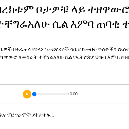
በረክቱም ቦታዎቹ ላይ ተዘዋው
ኖሎጂ
ተቸግሬአለሁ ሲል እምባ ጠባቂ 
ባቢዎች በተፈጠሩ የሰላም መደፍረሶች ሳቢያ የመብት ጥሰቶችና የአስተ
ተዘዋውሮ ለመስራት ተቸግሬአለሁ ሲል የኢትዮጵያ ህዝብ እምባ ጠባቂ 
0:00
 እና ፕሮግራሞች ይከታተሉ…