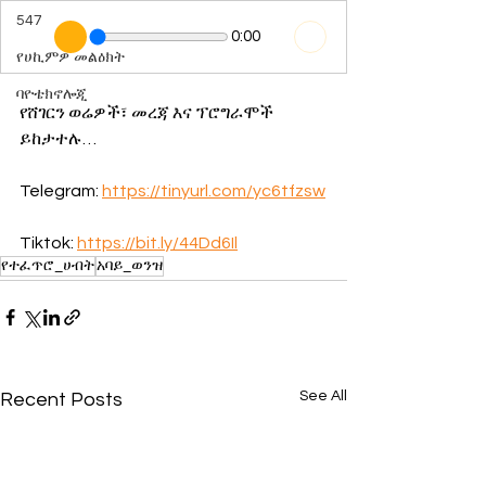
547
0:00
የሀኪምዎ መልዕክት
ባዮቴክኖሎጂ
የሸገርን ወሬዎች፣ መረጃ እና ፕሮግራሞች 
ይከታተሉ…
Telegram: 
https://tinyurl.com/yc6tfzsw
Tiktok: 
https://bit.ly/44Dd6Il
የተፈጥሮ_ሀብት
አባይ_ወንዝ
See All
Recent Posts