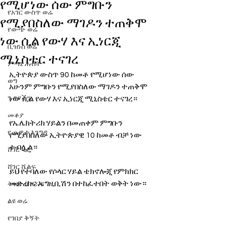
የሚሆነው ሰው ምግቡን
የአገር ውስጥ ወሬ
የሚያበስለው ማገዶን ተጠቅሞ
የውጭ ወሬ
ነው ሲል የውሃ እና ኢነርጂ
ቢዝነስ ወሬ
ሚኒስቴር ተናገረ
ምጣኔ ሐብት
ኢትዮጵያ ውስጥ 90 ከመቶ የሚሆነው ሰው 
ወግ
አሁንም ምግቡን የሚያበስለው ማገዶን ተጠቅሞ 
ጉዳያችን
ነው ሲል የውሃ እና ኢነርጂ ሚኒስቴር ተናገረ። 
መቆያ
የኤሌክትሪክ ሃይልን በመጠቀም ምግቡን 
የጨዋታ እንግዳ
የሚያበስለው ኢትዮጵያዊ 10 ከመቶ ብቻ ነው 
ተብሏል። 
ሸገር ካፌ
ሸገር ሼልፍ
ይህ የተባለው የሶላር ሃይል ቴክኖሎጂ የምክክር 
መድረክና ኤግዚቢሽን በተከፈተበት ወቅት ነው። 
ትዝታ ዘ አራዳ
ልዩ ወሬ
የገበያ ቅኝት