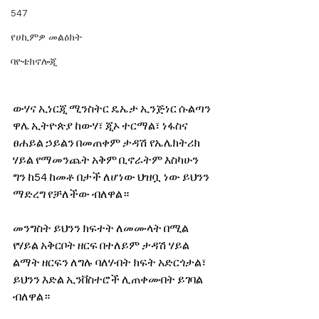
547
የሀኪምዎ መልዕክት
ባዮቴክኖሎጂ
ውሃና ኢነርጂ ሚንስትር ዴኤታ ኢንጅነር ሱልጣን 
ዋሌ ኢትዮጵያ ከውሃ፣ ጂኦ ተርማል፣ ነፋስና 
ፀሐይል ኃይልን በመጠቀም ታዳሽ የኤሌክትሪክ 
ሃይል የማመንጨት አቅም ቢኖራትም እስካሁን 
ግን ከ54 ከመቶ በታች ለሆነው ህዝቧ ነው ይህንን 
ማድረግ የቻለችው ብለዋል።
መንግስት ይህንን ክፍተት ለመሙላት በሚል 
የሃይል አቅርቦት ዘርፍ በተለይም ታዳሽ ሃይል 
ልማት ዘርፍን ለግሉ ባለሃብት ክፍት አድርጎታል፣ 
ይህንን እድል ኢንቨስተሮች ሊጠቀሙበት ይገባል 
ብለዋል። 