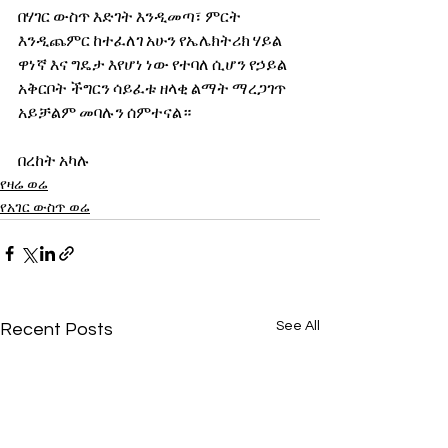
በሃገር ውስጥ እድገት እንዲመጣ፣ ምርት 
እንዲጨምር ከተፈለገ አሁን የኤሌክትሪክ ሃይል 
ዋነኛ እና ግዴታ እየሆነ ነው የተባለ ሲሆን የኃይል 
አቅርቦት ችግርን ሳይፈቱ ዘላቂ ልማት ማረጋገጥ 
አይቻልም መባሉን ሰምተናል።
በረከት አካሉ
የዛሬ ወሬ
የአገር ውስጥ ወሬ
See All
Recent Posts