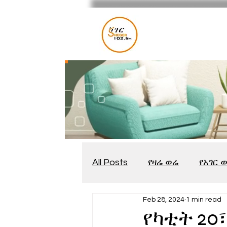
All Posts
የዛሬ ወሬ
የአገር 
Feb 28, 2024
1 min read
መቆያ
የጨዋታ እንግዳ
የካቲት 20፣