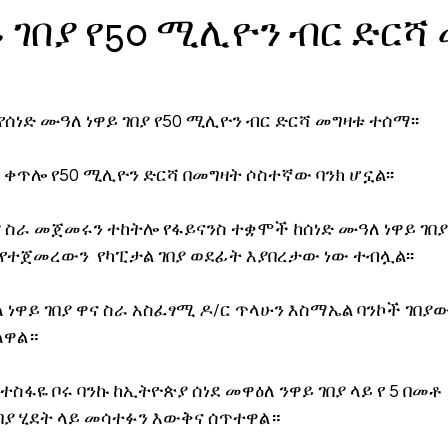
 ገበያ የ50 ሚሊዮን ብር ድርሻ
ኖሎጂ
የሰነድ ሙዓለ ነዋይ ገበያ የ50 ሚሊዮን ብር ድርሻ መግዛቱ ተሰማ፡፡
ክ ቀጥሎ የ50 ሚሊዮን ድርሻ በመግዛት ሶስተኛው ባንክ ሆኗል፡፡
 ስራ መጀመሩን ተከትሎ የፋይናንስ ተቋሞች ከሰነድ ሙዓለ ነዋይ ገበያ
ተጀመረውን  የካፒታል ገበያ ወደፊት እያበረታው ነው ተብሏል፡፡
 ነዋይ ገበያ ዋና ስራ አስፈፃሚ ዶ/ር ጥላሁን እስማኤል ባንኮች ገበያ
ለዋል።
ተስፋዬ ቦሩ ባንኩ ከኢትዮጵያ ሰነደ መዋዕለ ንዋይ ገበያ ላይ የ 5 በመቶ
በያ ሂደት ላይ መሳተፉን እውቅና ሰጥተዋል። 