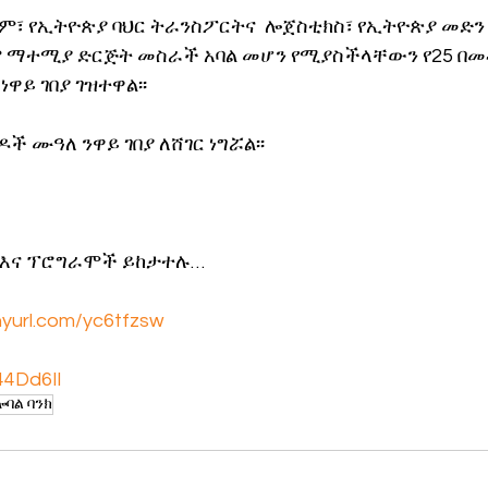
ም፣ የኢትዮጵያ ባህር ትራንስፖርትና  ሎጀስቲክስ፣ የኢትዮጵያ መድን
 ማተሚያ ድርጅት መስራች አባል መሆን የሚያስችላቸውን የ25 በመ
ዋይ ገበያ ገዝተዋል፡፡
ች ሙዓለ ንዋይ ገበያ ለሸገር ነግሯል፡፡
 እና ፕሮግራሞች ይከታተሉ…
inyurl.com/yc6tfzsw
/44Dd6Il
ሎባል ባንክ