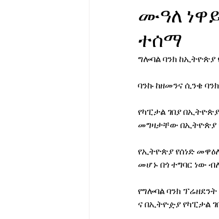
ሙዓለ ነዋይ
የሀኪምዎ መልዕክት
ባዮቴክ
ተሰማ
ግሎባል ባንክ ከኢትዮጵያ 
ባንኩ ከዘመንና ሲንቄ ባን
የካፒታል ገበያ በኢትዮጵያ
መግዛታቸው በኢትዮጵያ የ
የኢትዮጵያ የሰነድ መዋዕለ
መሆኑ በጎ ተግባር ነው ብ
የግሎባል ባንክ ፕሬዘደንት 
ና በኢትዮዽያ የካፒታል ገ