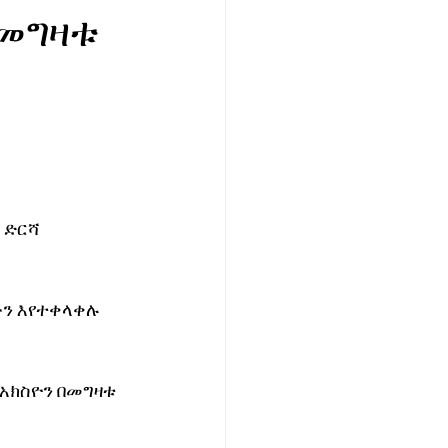
 መግዛቱ
 ድርሻ 
ውን እየተቀላቀሉ 
 አክስዮን በመግዛቱ 