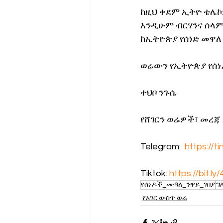
ከዚህ ቀደም ኢትዮ ቴሌኮ
እንዲሁም ብርሃንና ሰላም
ከኢትዮጵያ የሰነድ መዋለ ነ
ወሬውን የኢትዮጵያ የሰነዶ
ተህቦ ንጉሴ
የሸገርን ወሬዎች፣ መረጃ
Telegram:  
https://t
Tiktok: 
https://bit.ly
የሰነዶች_ሙዓለ_ንዋይ_ገበያ
ግ
የአገር ውስጥ ወሬ