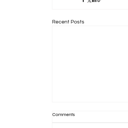
Recent Posts
በመጪው ዓመት ከአዲስ አበባ ከተማ
Comments
ግብር ከፋዮች 380 ቢሊዮን ብር
ለመሰብሰብ ውጥን መያዙን