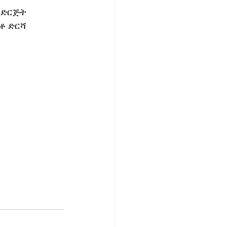
 ድርጅት 
ቶ ድርሻ 