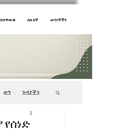
 ያስተዋውቁ
ስለ እኛ
መገናኛችን
ወግ
ጉዳያችን
ገበያ ቅኝት
547
ያ የሰነድ