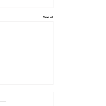
See All
ጵያ ሁለት ዓይነት የመሬት
ዳደር ሥርዓትን እንደምትከተል
ል::