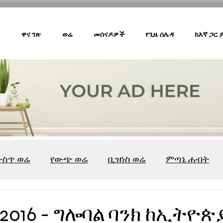
ዋና ገጽ
ወሬ
መሰናዶዎች
የጊዜ ሰሌዳ
ከእኛ ጋር
ውስጥ ወሬ
የውጭ ወሬ
ቢዝነስ ወሬ
ምጣኔ ሐብት
ሸገር ካፌ
ሸገር ሼልፍ
ትዝታ ዘ አራዳ
ልዩ ወሬ
የ
2016 - ግሎባል ባንክ ከኢትዮጵ