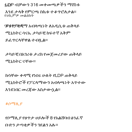
LDP ብቻውን 316 መቀመጫዎችን ማሸነፉ 
547
እንደ ታላቅ የምርጫ ስኬቱ ተቆጥሮለታል፡፡
የሀኪምዎ መልዕክት
ይሄ የፓርላማ አብላጫነት ለአዲሲቱ ጠቅላይ 
ባዮቴክኖሎጂ
ሚኒስትር ሳናኤ ታካይቺ ከፍተኛ አቅም 
ይፈጥርላቸዋል ተብሏል፡፡
ታካይቺ በአገሪቱ ታሪክ የመጀመሪያው ጠቅላይ 
ሚኒስትር ናቸው፡፡
ከሳቸው ቀዳሚ የነበሩ ሁለት የLDP ጠቅላይ 
ሚኒስትሮች የፓርላማውን አብላጫነት አጥተው 
እንደነበር መረጃው አስታውሷል፡፡
#ሶማሊያ
የሶማሊያ የፀጥታ ሀይሎች 8 የአልሸባብ ፅንፈኛ 
ቡድን ታጣቂዎችን ገደልን አሉ፡፡