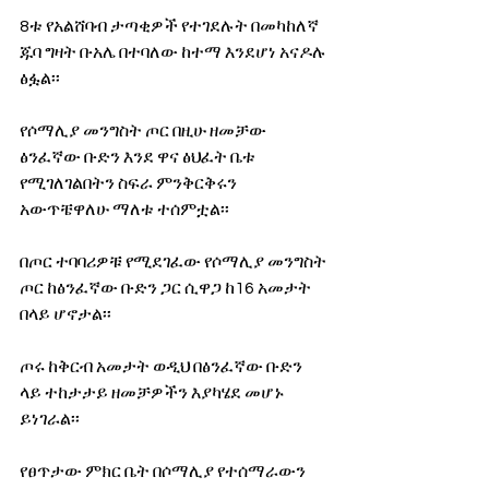
8ቱ የአልሸባብ ታጣቂዎች የተገደሉት በመካከለኛ 
ጁባ ግዛት ቡአሌ በተባለው ከተማ እንደሆነ አናዶሉ 
ፅፏል፡፡
የሶማሊያ መንግስት ጦር በዚሁ ዘመቻው 
ፅንፈኛው ቡድን እንደ ዋና ፅህፈት ቤቱ 
የሚገለገልበትን ስፍራ ምንቅርቅሩን 
አውጥቼዋለሁ ማለቱ ተሰምቷል፡፡
በጦር ተባባሪዎቹ የሚደገፈው የሶማሊያ መንግስት 
ጦር ከፅንፈኛው ቡድን ጋር ሲዋጋ ከ16 አመታት 
በላይ ሆኖታል፡፡
ጦሩ ከቅርብ አመታት ወዲህ በፅንፈኛው ቡድን 
ላይ ተከታታይ ዘመቻዎችን እያካሄደ መሆኑ 
ይነገራል፡፡
የፀጥታው ምክር ቤት በሶማሊያ የተሰማራውን 