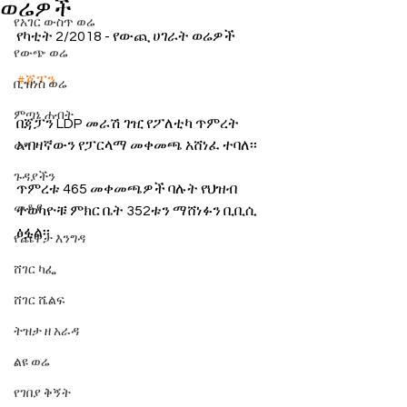
ወሬዎች
የአገር ውስጥ ወሬ
የካቲት 2/2018 - የውጪ ሀገራት ወሬዎች
የውጭ ወሬ
#ጃፓን
ቢዝነስ ወሬ
ምጣኔ ሐብት
በጃፓን LDP መራሽ ገዢ የፖለቲካ ጥምረት 
አብዛኛውን የፓርላማ መቀመጫ አሸነፈ ተባለ፡፡
ወግ
ጉዳያችን
ጥምረቱ 465 መቀመጫዎች ባሉት የህዝብ 
መቆያ
ተወካዮቹ ምክር ቤት 352ቱን ማሸነፉን ቢቢሲ 
ፅፏል፡፡
የጨዋታ እንግዳ
ሸገር ካፌ
ሸገር ሼልፍ
ትዝታ ዘ አራዳ
ልዩ ወሬ
የገበያ ቅኝት