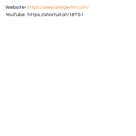
Website፡ 
https://www.shegerfm.com/
YouTube : https://shorturl.at/18TS1         
Telegram :  
https://shorturl.at/68aeK
 Facebook፡  
https://shorturl.at/tm5Q4
 WhatsApp  : https://shorturl.at/8vwRx 
X :- https://x.com/shegerfm?s=2 
LinkedIn: 
https://shorturl.at/Vfe6i
Tiktok : 
https://shorturl.at/lhYiv
Instagram: 
https://shorturl.at/9X4S7
የዛሬ ወሬ
የአገር ውስጥ ወሬ
See All
Recent Posts