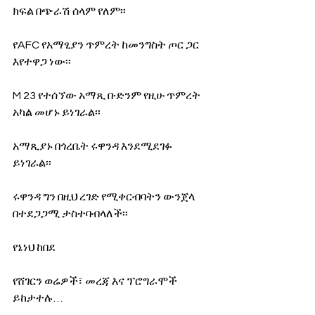
ክፍል በጭራሽ ሰላም የለም፡፡
የAFC የአማፂያን ጥምረት ከመንግስት ጦር ጋር 
እየተዋጋ ነው፡፡
M 23 የተሰኘው አማጺ ቡድንም የዚሁ ጥምረት 
አካል መሆኑ ይነገራል፡፡
አማጺያኑ በጎረቤት ሩዋንዳ እንደሚደገፉ 
ይነገራል፡፡
ሩዋንዳ ግን በዚህ ረገድ የሚቀርብባትን ውንጀላ 
በተደጋጋሚ ታስተባብላለች፡፡
የኔነህ ከበደ
የሸገርን ወሬዎች፣ መረጃ እና ፕሮግራሞች 
ይከታተሉ…