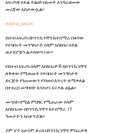
አፍሪካዊ ሀይል ተልዕኮ በአመት እንዳራዘመው 
መረጃው አስታውሷል፡፡
#ደቡብ_አፍሪካ
ደቡብ አፍሪካ በኮንጎ ኪንሻሣ ከተሰማራ በቆየው 
የተባበሩት መንግስታት ሰላም አስከባሪ ሀይል 
ወታደሮቿን ልታስወጣ ነው፡፡
የደቡብ አፍሪካ ሰላም አስከባሪዎች ከኮንጎ ኪንሻሣ 
ለቅቀው የሚወጡት የተባበሩት መንግስታት 
ድርጅት የገጠመውን የገንዘብ እጥረት ለማቃለል 
በተደረሰ መግባባት እንደሆነ አናዶሉ ፅፏል፡፡
ሙንስኮ በሚል ምህፃር የሚጠራው ሰላም 
አስከባሪው በኮንጎ ኪንሻሣ ከተሰማራ 17 
ዓመታትን አስቆጥሯል፡፡
ያም ሆኖ አሁንም ድረስ በኮንጎ ኪንሻሣ ምስራቃዊ 