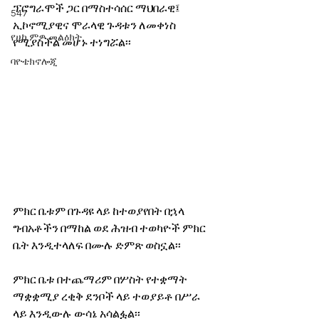
ፕሮግራሞች ጋር በማስተሳሰር ማህበራዊ፤ 
547
ኢኮኖሚያዊና ሞራላዊ ጉዳቱን ለመቀነስ 
የሀኪምዎ መልዕክት
የሚያስችል መሆኑ ተነግሯል፡፡
ባዮቴክኖሎጂ
ምክር ቤቱም በጉዳዩ ላይ ከተወያየበት በኋላ 
ግብአቶችን በማከል ወደ ሕዝብ ተወካዮች ምክር 
ቤት እንዲተላለፍ በሙሉ ድምጽ ወስኗል፡፡
ምክር ቤቱ በተጨማሪም በሦስት የተቋማት 
ማቋቋሚያ ረቂቅ ደንቦች ላይ ተወያይቶ በሥራ 
ላይ እንዲውሉ ውሳኔ አሳልፏል፡፡