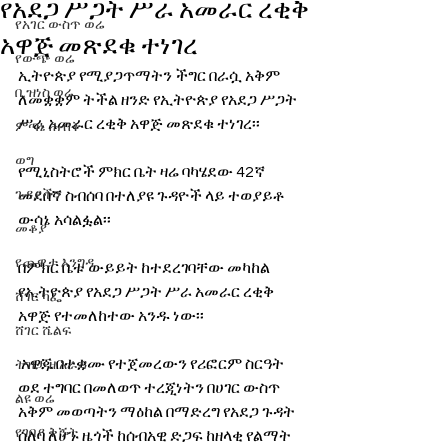
የአደጋ ሥጋት ሥራ አመራር ረቂቅ
የአገር ውስጥ ወሬ
አዋጅ መጽደቁ ተነገረ
የውጭ ወሬ
ኢትዮጵያ የሚያጋጥማትን ችግር በራሷ አቅም 
ቢዝነስ ወሬ
ለመቋቋም ትችል ዘንድ የኢትዮጵያ የአደጋ ሥጋት 
ሥራ አመራር ረቂቅ አዋጅ መጽደቁ ተነገረ፡፡
ምጣኔ ሐብት
ወግ
የሚኒስትሮች ምክር ቤት ዛሬ ባካሄደው 42ኛ 
ጉዳያችን
መደበኛ ስብሰባ በተለያዩ ጉዳዮች ላይ ተወያይቶ 
ውሳኔ አሳልፏል፡፡
መቆያ
የጨዋታ እንግዳ
በምክር ቤቱ ውይይት ከተደረገባቸው መካከል 
የኢትዮጵያ የአደጋ ሥጋት ሥራ አመራር ረቂቅ 
ሸገር ካፌ
አዋጅ የተመለከተው አንዱ ነው፡፡
ሸገር ሼልፍ
 አዋጁ በተቋሙ የተጀመረውን የሪፎርም ስርዓት 
ትዝታ ዘ አራዳ
ወደ ተግባር በመለወጥ ተረጂነትን በሀገር ውስጥ 
ልዩ ወሬ
አቅም መወጣትን ማዕከል በማድረግ የአደጋ ጉዳት 
የገበያ ቅኝት
ሰለባ ለሆኑ ዜጎች ከሰብአዊ ድጋፍ ከዘላቂ የልማት 