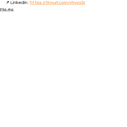
📌 Linkedin : 
https://tinyurl.com/yhycs5r
የዛሬ ወሬ
የአገር ውስጥ ወሬ
See All
Recent Posts