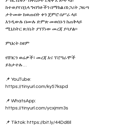
ምክር ቤቱም በቀረቡት ረቂቅ ደንቦች ላይ 
ከተወያየ በኋላ ግብዓቶችን በማከል በነጋሪት ጋዜጣ 
ታትመው ከወጡበት ቀን ጀምሮ በሥራ ላይ 
እንዲውሉ በሙሉ ድምጽ መወሰኑን ከጠቅላይ 
ሚኒስትር ጽ/ቤት ያገኘነው መረጃ ያሳያል፡፡
ምህረት ስዩም
የሸገርን ወሬዎች፣ መረጃ እና ፕሮግራሞች 
ይከታተሉ… 
📌 YouTube: 
https://tinyurl.com/ky57kspd
📌 WhatsApp: 
https://tinyurl.com/ycxjmm3s
📌 Tiktok: https://bit.ly/44Dd6Il