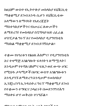
ከዚህም ውስጥ የኢትዮጵያ መከላከያ ዩኒቨርሲቲ 
ማቋቋሚያ ደንብ አንዱ ሲሆን  ዩኒቨርሲቲው 
አላማውን ለማሳካት የአደረጃጀት 
ማስተካከያዎችንና የአሠራር ለውጦችን 
ለማድረግ፤ የመከላከያ ስፔሻላይዝድ ሪፈራል 
ሆስፒታል ግሩፕ እና የመከላከያ ዲያግኖስቲክ 
ማዕከል ማቋቋሚያ ደንብ ይገኝበታል፡፡
ተቋሙ የሀገሪቱን የልዕለ ሕክምና፣ የዲያግኖስቲክ 
እና ተዛማጅ አገልግሎት ፍላጎትን ለማሟላት፤ 
እንዲሁም የተሻለ ህክምና ፍለጋ ወደ ውጭ ሀገር 
የሚሄዱ ታካሚዎች በሀገር ውስጥ አገልግሎቱን 
እንዲያገኙ ለማድረግ እንዲሁም የመከላከያ 
ኢንጂነሪንግ ኢንዱስትሪ ግሩፕ ማቋቋሚያ ደንብ 
የተቋሙን ተግባርና ኃላፊነት በመደንገግ የሕግ 
ማዕቀፍ ሆኖ መቅረቡ ተነግሯል። 