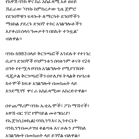
የአዋሽ ባንክ ዋና ስራ አስፈጻሚ አቶ ፀሀይ 
ሽፈራው "ባንኩ ከምስረታው ጊዜ ጀምሮ 
የደንበኞቹን ፍላጐት ለማርካት ደንበኞችን 
ማዕከል ያደረጉ ደንበኛ ተኮር አገልግሎቶችን 
እያቀረበ ሰላሳ ዓመታትን በስኬት ተጉዟል" 
ብለዋል።
ባንኩ ከ983 በላይ ቅርንጫፎች አንደሉት የተነገረ 
ሲሆን ደንበኞች የሳምንቱን ሰባቱንም ቀናት የ24 
ሰዓት የተሟላ የባንክ አገልግሎት የሚያገኙበት 
ዲጂታል ቅርንጫፎችን በተለያዩ ትላልቅ የሀገሪቱ 
ከተሞች ከፍቶ አገልግሎት በመስጠት ላይ 
እንደሚገኝ  ዋና ራ አስፈጻሚው አስረድተዋል፡፡ 
በተጨማሪም ባንኩ ኤቲኤሞች፣ ፖስ ማሽኖች፣ 
አዋሽ ብር ፕሮ የሞባይል መተግበሪያ፣ 
የኤጀንሲ(ወኪል) ባንኪንግ እና ኢንተርኔት 
ባንኪንግ በመታገዝ ቀልጣፋ እና ሁሉን ያማከለ 
አገልግሎት በመስጠት ላይ ይገኛል ብለዋል፡፡ 