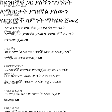
ከደንበኞቼ ጋር ያለኝን ግንኙነት
የአገር ውስጥ ወሬ
ለማበርታት ያግዘኛል ያለውን
የውጭ ወሬ
የደንበኞች ሳምንት ማካሄድ ጀመረ
ቢዝነስ ወሬ
አዋሽ ባንክ  ከደንበኞቼ ጋር ያለኝን ግንኙነት 
ምጣኔ ሐብት
ለማበርታት ያግዘኛል ያለውን  የደንበኞች ሳምንት 
ማካሄድ  ጀመረ፡፡
ወግ
ጉዳያችን
ይህንንም “ለላቀ የደንበኞች እርካታ እንተጋለን” 
መቆያ
የሚል መሪቃል ሰጥቶታል፡፡
የጨዋታ እንግዳ
የደንበኞች ሳምንት የማስጀመሪያ ስነ ሥርዓት 
ሸገር ካፌ
በባንኩ ዋናው መስሪያ ቤት እና በሁሉም 
ቅርንጫፎች  በዛሬው እለት ተጀምሯል፡፡
ሸገር ሼልፍ
ትዝታ ዘ አራዳ
ፕሮግራሙ ለአንድ ሳምንት አንደሚቆይ 
ልዩ ወሬ
ተነግሯል፡፡  
የገበያ ቅኝት