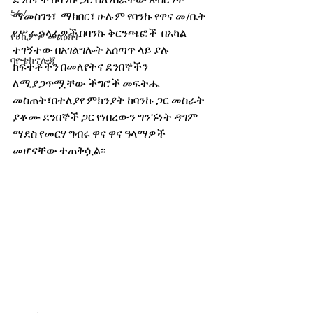
ደንበኞች ከባንኩ ጋር ስለነበራቸው አብሮነት 
547
ማመስገን፣  ማክበር፣ ሁሉም የባንኩ የዋና መ/ቤት 
የሥራ ኃላፊዎች በባንኩ ቅርንጫፎች  በአካል 
የሀኪምዎ መልዕክት
ተገኝተው በአገልግሎት አሰጣጥ ላይ ያሉ 
ባዮቴክኖሎጂ
ክፍተቶችን በመለየትና ደንበኞችን 
ለሚያጋጥሟቸው ችግሮች መፍትሔ  
መስጠት፣በተለያየ ምክንያት ከባንኩ ጋር መስራት 
ያቆሙ ደንበኞች ጋር የነበረውን ግንኙነት ዳግም 
ማደስ የመርሃ ግብሩ ዋና ዋና ዓላማዎች 
መሆናቸው ተጠቅሷል፡፡