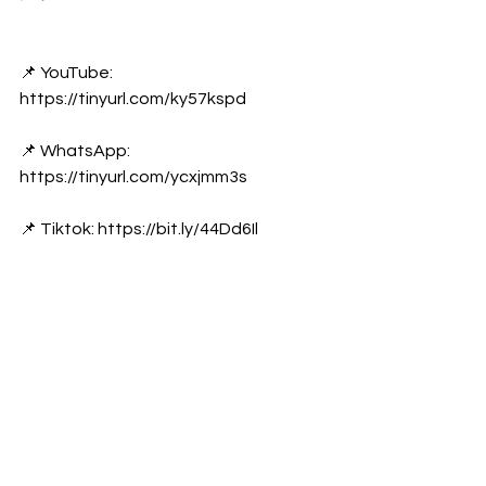
📌 YouTube: 
https://tinyurl.com/ky57kspd
📌 WhatsApp: 
https://tinyurl.com/ycxjmm3s
📌 Tiktok: https://bit.ly/44Dd6Il
📌 Linkedin : 
https://tinyurl.com/yhycs5r
የዛሬ ወሬ
የአገር ውስጥ ወሬ
ቢዝነስ ወሬ
See All