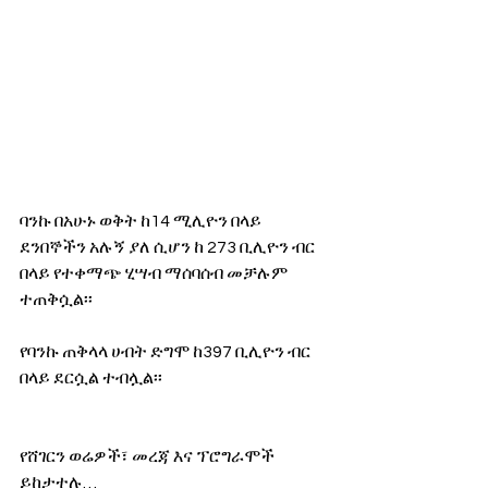
ባንኩ በአሁኑ ወቅት ከ14 ሚሊዮን በላይ 
ደንበኞችን አሉኝ ያለ ሲሆን ከ 273 ቢሊዮን ብር 
በላይ የተቀማጭ ሂሣብ ማሰባሰብ መቻሉም 
ተጠቅሷል፡፡
የባንኩ ጠቅላላ ሀብት ድግሞ ከ397 ቢሊዮን ብር 
በላይ ደርሷል ተብሏል፡፡
የሸገርን ወሬዎች፣ መረጃ እና ፕሮግራሞች 
ይከታተሉ… 