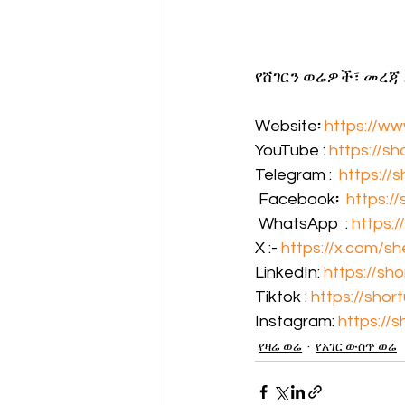
የሸገርን ወሬዎች፣ መረጃ
Website፡ 
https://w
YouTube : 
https://sh
Telegram :  
https://
 Facebook፡  
https:/
 WhatsApp  : 
https:/
X :- 
https://x.com/s
LinkedIn: 
https://sho
Tiktok : 
https://shortu
Instagram: 
https://s
የዛሬ ወሬ
የአገር ውስጥ ወሬ