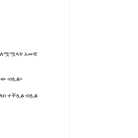
ት ለሟሟላት አመቺ 
ው ብሏል፡፡
ለስ ተችሏል ብሏል 