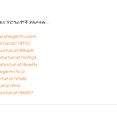
 እና ፕሮግራሞች ይከታተሉ…
ww.shegerfm.com/
orturl.at/18TS1
shorturl.at/68aeK
/shorturl.at/tm5Q4
/shorturl.at/8vwRx
hegerfm?s=2
rturl.at/Vfe6i
rl.at/lhYiv
horturl.at/9X4S7