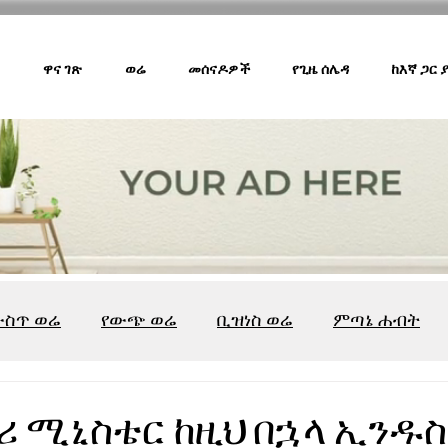
ዋና ገጽ
ወሬ
መሰናዶዎች
የጊዜ ሰሌዳ
ከእኛ ጋር
ውስጥ ወሬ
የውጭ ወሬ
ቢዝነስ ወሬ
ምጣኔ ሐብት
ሸገር ካፌ
ሸገር ሼልፍ
ትዝታ ዘ አራዳ
ልዩ ወሬ
የ
ሪ ሚኒስቴር ከዚህ በኋላ ኢንዱ