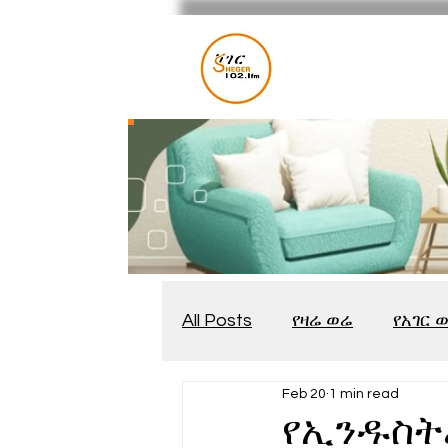
All Posts
የዛሬ ወሬ
የአገር 
Feb 20
1 min read
መቆያ
የጨዋታ እንግዳ
የኢንዱስት