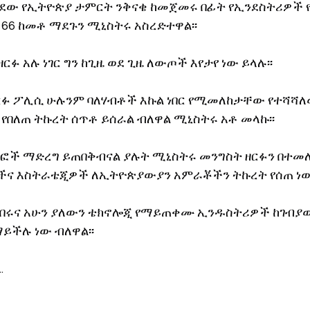
ሄደው የኢትዮጵያ ታምርት ንቅናቄ ከመጀመሩ በፊት የኢንደስትሪዎች
ደ 66 ከመቶ ማደጉን ሚኒስትሩ አስረድተዋል፡፡
ርፉ አሉ ነገር ግን ከጊዜ ወደ ጊዜ ለውጦች እየታየ ነው ይላሉ፡፡
ዘርፉ ፖሊሲ ሁሉንም ባለሃብቶች እኩል ነበር የሚመለከታቸው የተሻሻለ
 የበለጠ ትኩረት ሰጥቶ ይሰራል ብለዋል ሚኒስትሩ አቶ መላኩ፡፡
ድጋፎች ማድረግ ይጠበቅብናል ያሉት ሚኒስትሩ መንግስት ዘርፉን በተመለ
 እስትራቴጂዎች ለኢትዮጵያውያን አምራቾችን ትኩረት የሰጠ ነው
ነበሩና አሁን ያለውን ቴክኖሎጂ የማይጠቀሙ ኢንዱስትሪዎች ከገብያው
ይችሉ ነው ብለዋል፡፡
.