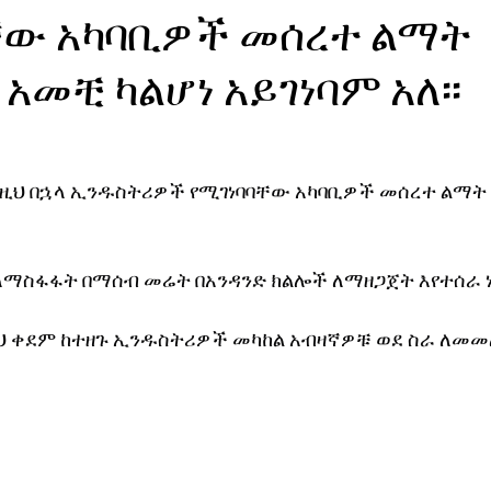
ቸው አካባቢዎች መሰረተ ልማት
ኖሎጂ
መቺ ካልሆነ አይገነባም አለ፡፡
ከዚህ በኋላ ኢንዱስትሪዎች የሚገነባባቸው አካባቢዎች መሰረተ ልማ
ማስፋፋት በማሰብ መሬት በአንዳንድ ክልሎች ለማዘጋጀት እየተሰራ ነ
ህ ቀደም ከተዘጉ ኢንዱስትሪዎች መካከል አብዛኛዎቹ ወደ ስራ ለመመ