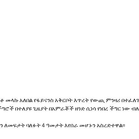
ቶ መላኩ አለበል የፋይናንስ አቅርቦት እጥረት የውጪ ምንዛሪ በተፈለገ
ሮች በተለያዩ ጊዜያት በአምራቾች ዘንድ ሲነሳ የነበረ ችግር ነው ብለ
ን ለመፍታት ባለፉት 4 ዓመታት እየሰራ መሆኑን አስረድተዋል፡፡