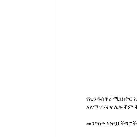
የኢንዱስትሪ ሚኒስትር አ
አለማግኘትና ሌሎችም ችግ
መንግስት እነዚህ ችግሮች