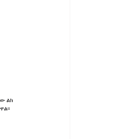
ው ልክ 
ዋል፡፡