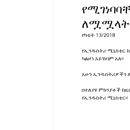
የሚገነባባ
የሀኪምዎ መልዕክት
ባዮቴክ
ለሟሟላት አ
የካቲት 13/2018 
የኢንዱስትሪ ሚኒስቴር 
ካልሆነ አይገነባም አለ፡፡
አሁን ኢንዱስትሪዎችን ለ
በተለያዩ ምክንያቶች ከዚ
የኢንዱስትሪ ሚኒስቴር፡፡