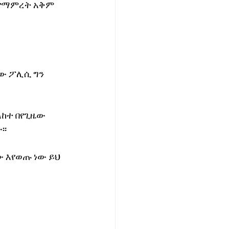
 የማምረት አቅም 
ው ፖሊሲ ግን 
ከተ በየጊዜው 
፡፡
 እየወጡ ነው ይህ 