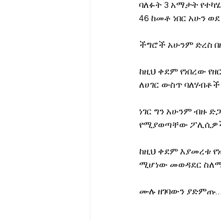
ባለፉት 3 አማታት የተካ
46 ከመቶ ነበር አሁን ወ
ችግሮች አሁንም ድረስ በዘ
ከዚህ ቀደም የነበረው የ
ለሀገር ውስጥ ባለሃብቶች
ነገር ግን አሁንም ብዙ 
የሚያወጣቸው ፖሊሲዎችና
ከዚህ ቀደም እያመረቱ የ
ሚሆነው መወዳደር ስለማ
ሙሉ ዘገባውን ያድምጡ…