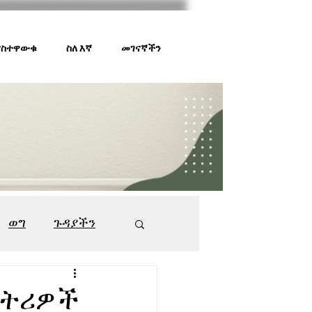
 ያስተዋውቁ
ስለ እኛ
መገናኛችን
ወግ
ጉዳያችን
ገበያ ቅኝት
547
ስትሪዎች