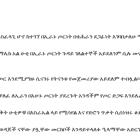
ስፈላጊ ሆኖ ከተገኘ በኢራኑ ጦርነት በቴሕራን ደጋፊነት እገባበታለሁ 
ሌክ አል ሁቲ በኢራኑ ጦርነት ጉዳይ ገለልተኞች አይደለንም ሲሉ መ
ጦር እንደሚያግዙ ሲናገሩ የትናንቱ የመጀመሪያው አይደለም ተብሏል፡፡
ያለፈ ለኢራን በአሁኑ ጦርነት ያደረጉት አንዳችም የጦር ድጋፍ እንደሌ
ቅት ሁቲዎቹ በእስራኤል ላይ የሚሳየል እና የድሮን ጥቃት ሲሰነዝሩ ቆይ
 ወዳጆች ናቸው ያሏቸው መርከቦች እንዳይተላለፉ ዒላማቸው አድርገዋ