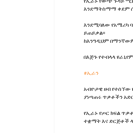
የኢራኑ የውጭ ጉዳይ ሚኒ
እንደማትስማማ ቀደም ሲል
እንደሚባለው የአሜሪካ ባ
ይጠይቃል፡፡
ከእንግዲህም በማንኛውም 
በእጅጉ የተብላላ ዩራኒየም
#ኢራን
አብዮታዊ ዘብ የተሰኘው 
ያነጣጠሩ ጥቃቶችን አድር
የኢራኑ የጦር ክፍል ጥቃቶ
ተቋማት እና ድርጅቶች ላ