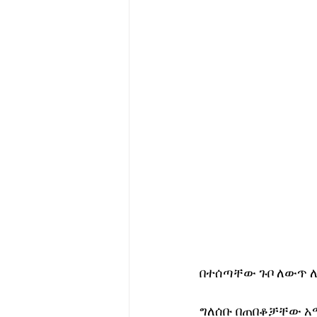
በተሰጣቸው ጉቦ ለውጥ 
ግለሰቡ በጠበቆቻቸው አ