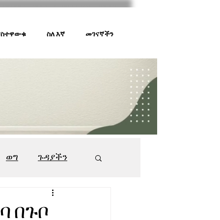
 ያስተዋውቁ
ስለ እኛ
መገናኛችን
ወግ
ጉዳያችን
ገበያ ቅኝት
547
ባ በጉቦ