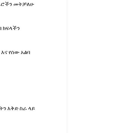
ሰፈሮችን መትቻለሁ 
 ክፍላችን 
ና የሰው አልባ 
ን እቅድ ስራ ላይ 