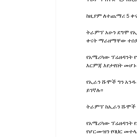
ከዚያም ለተጨማሪ 5 ቀና
ትራምፕ አሁን ደግሞ የ
ቀናት ማራዘማቸው ተሰም
የአሜሪካው ፕሬዘዳንት የ
እርምጃ እየታየበት መሆኑን
የኢራን ሹሞች ግን አንዱ
ይገኛሉ፡፡
ትራምፕ ከኢራን ሹሞች ጋ
የአሜሪካው ፕሬዘዳንት የ
የሆርሙዝን የባህር መተላለ