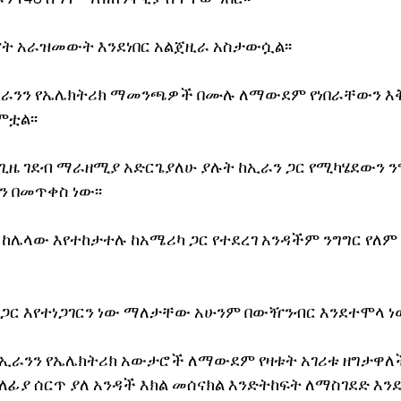
ት አራዝመውት እንደነበር አልጀዚራ አስታውሷል፡፡
ኢራንን የኤሌክትሪክ ማመንጫዎች በሙሉ ለማውደም የነበራቸውን እቅ
ቷል፡፡
ጊዜ ገደብ ማራዘሚያ አድርጌያለሁ ያሉት ከኢራን ጋር የሚካሄደውን ን
 በመጥቀስ ነው፡፡
 ከሌላው እየተከታተሉ ከአሜሪካ ጋር የተደረገ አንዳችም ንግግር የለም 
ር እየተነጋገርን ነው ማለታቸው አሁንም በውዥንብር እንደተሞላ ነው
ኢራንን የኤሌክትሪክ አውታሮች ለማውደም የዛቱት አገሪቱ ዘግታዋለች
ፊያ ሰርጥ ያለ አንዳች እክል መሰናክል እንድትከፍት ለማስገደድ እንደሆ