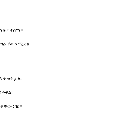
ማለቱ ተሰማ፡፡
ናገራቸውን ሚድል 
ለ ተጠቅሷል፡፡
ተዋል፡፡
ቸው ነበር፡፡