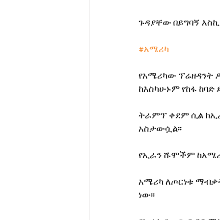
ጉዳያቸው በይግባኝ እስኪ
#አሜሪካ
የአሜሪካው ፕሬዘዳንት ዶ
ከእስካሁኑም የከፋ ከባድ 
ትራምፕ ቀደም ሲል ከኢራ
አስታውሷል፡፡
የኢራን ሹሞችም ከአሜሪካ
አሜሪካ ለጦርነቱ ማብቃት 
ነው፡፡