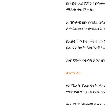
በኩዌት አሪፍጃን ፣ በሳው
ማለቱ ተሰምቷል፡፡
አብዮታዊ ዘቡ በባህረ ሰ
ለተፈፀመብን ድብደባ አፀፋ
በአፀፋችን ከተመቱት ውስ
በራሪ አካላት /ድሮኖች/
ድብደባው የተሳካ እንደነበ
#አሜሪካ
የአሜሪካ ፕሬዘዳንት ዶና
ማዋያውን ጊዜ በተጨማሪ 
ትራምፕ በቅድሚያ ለኢራን