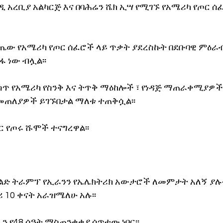
ዲ አረቢያ አልካርጅ እና በባሕሬን ሼክ ኢሣ የሚገኙ የአሜሪካ የጦር 
ላጤው የአሜሪካ የጦር ሰፈሮች ላይ ጥቃት ያደረስኩት በደቡባዊ ምዕራብ
 ነው ብሏል፡፡
ጥ የአሜሪካ የስንቅ እና ትጥቅ ማዕከሎች ፣ የነዳጅ ማጠራቀሚያዎች እ
 መጠለያዎች ይገኙበታል ማለቱ ተጠቅሷል፡፡
ር የጦሩ ሹሞች ተናግረዋል፡፡
ልድ ትራምፕ የኢራንን የኤሌክትሪክ አውታሮች ለመምታት አለኝ ያሉት
10 ቀናት አራዝሜለሁ አሉ፡፡
 የ48 ሰዓት ማስጠንቀቂያ ሰጥተው ነበር፡፡