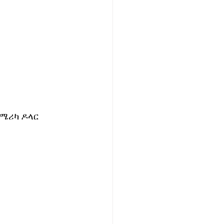
አሜሪካ ዶላር 