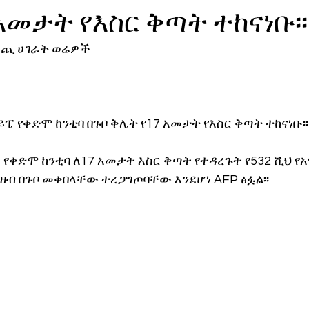
 አመታት የእስር ቅጣት ተከናነቡ፡፡
ኖሎጂ
የውጪ ሀገራት ወሬዎች
ፔ የቀድሞ ከንቲባ በጉቦ ቅሌት የ17 አመታት የእስር ቅጣት ተከናነቡ፡፡
ፔ የቀድሞ ከንቲባ ለ17 አመታት እስር ቅጣት የተዳረጉት የ532 ሺህ የ
ዘብ በጉቦ መቀበላቸው ተረጋግጦባቸው እንደሆነ AFP ፅፏል፡፡