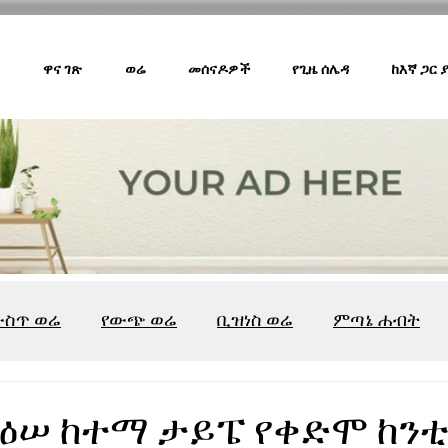
ዋና ገጽ
ወሬ
መሰናዶዎች
የጊዜ ሰሌዳ
ከእኛ ጋር
ውስጥ ወሬ
የውጭ ወሬ
ቢዝነስ ወሬ
ምጣኔ ሐብት
ሸገር ካፌ
ሸገር ሼልፍ
ትዝታ ዘ አራዳ
ልዩ ወሬ
የ
ዕሠ ከተማ ታይፔ የቀድሞ ከንቲ