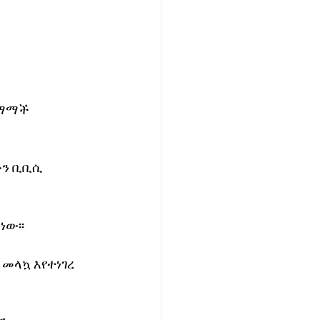
ስማማች 
ን ቢቢሲ 
ነው፡፡
መላኳ እየተነገረ 