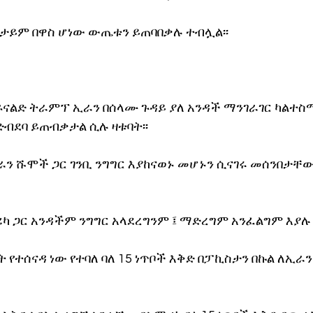
ታይም በዋስ ሆነው ውጤቱን ይጠባበቃሉ ተብሏል፡፡
ናልድ ትራምፕ ኢራን በሰላሙ ጉዳይ ያለ አንዳች ማንገራገር ካልተ
ድብደባ ይጠብቃታል ሲሉ ዛቱባት፡፡
ን ሹሞች ጋር ገንቢ ንግግር እያከናወኑ መሆኑን ሲናገሩ መሰንበታቸው
 ጋር አንዳችም ንግግር አላደረግንም ፤ ማድረግም አንፈልግም እያሉ 
የተሰናዳ ነው የተባለ ባለ 15 ነጥቦች እቅድ በፓኪስታን በኩል ለኢራን 