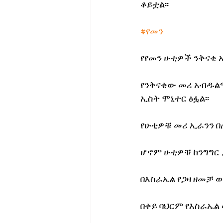
ቆይቷል፡፡
#የመን
የየመን ሁቲዎች ንቅናቄ አ
የንቅናቄው መሪ አብዱልማ
ኢስት ሞኒተር ፅፏል፡፡
የሁቲዎቹ መሪ ኢራንን በ
ሆኖም ሁቲዎቹ ከንግግር 
በእስራኤል የጋዛ ዘመቻ ወ
በቀይ ባህርም የእስራኤል