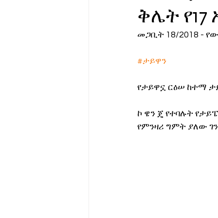
ቅሌት የ17
የሀኪምዎ መልዕክት
ባዮቴክ
መጋቢት 18/2018 - 
#ታይዋን
የታይዋኗ ርዕሠ ከተማ ታይ
ኮ ዌን ጄ የተባሉት የታይ
የምንዛሪ ግምት ያለው ገን