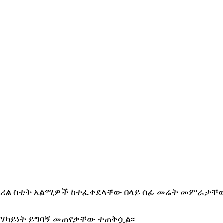
ለሪል ስቴት አልሚዎች ከተፈቀደላቸው በላይ ሰፊ መሬት መምራታቸው
ማካይነት ይግባኝ መጠየቃቸው ተጠቅሷል፡፡