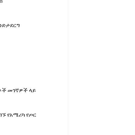
ሽ 
ንድታደርግ 
ቶች መገኛዎች ላይ 
ገኙ የአሜሪካ የጦር 