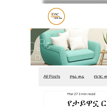
All Posts
የዛሬ ወሬ
የአገር 
Mar 27
3 min read
መቆያ
የጨዋታ እንግዳ
የታይዋኗ ር