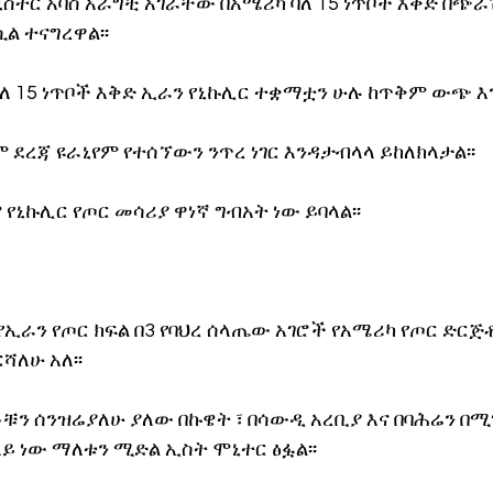
ስትር አባስ አራግቺ አገራቸው በአሜሪካ ባለ 15 ነጥቦች እቅድ በጭራ
 ተናግረዋል፡፡
ለ 15 ነጥቦች እቅድ ኢራን የኒኩሊር ተቋማቷን ሁሉ ከጥቅም ውጭ እ
ደረጃ ዩራኒየም የተሰኘውን ንጥረ ነገር እንዳታብላላ ይከለክላታል፡፡
 የኒኩሊር የጦር መሳሪያ ዋነኛ ግብአት ነው ይባላል፡፡
የኢራን የጦር ክፍል በ3 የባህረ ሰላጤው አገሮች የአሜሪካ የጦር ድርጅ
ሻለሁ አለ፡፡
ቹን ሰንዝሬያለሁ ያለው በኩዌት ፣ በሳውዲ አረቢያ እና በባሕሬን በሚ
ይ ነው ማለቱን ሚድል ኢስት ሞኒተር ፅፏል፡፡