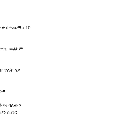
ድ በተጨማሪ 10 
ግግር መልካም 
በማለት ላይ 
፡፡
 የተባለውን 
ነ ሲነገር 