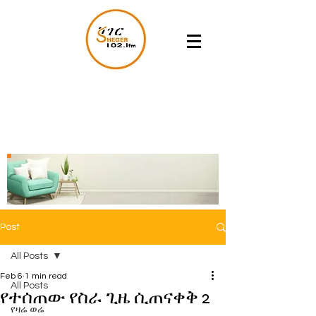
Post
All Posts
Feb 6
1 min read
All Posts
የተሰጠው የስራ ጊዜ ሲጠናቀቅ 2
የዛሬ ወሬ