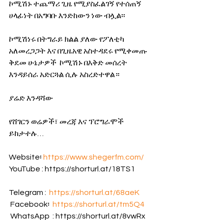
ኮሚሽኑ ተጨማሪ ጊዜ የሚያስፈልገኝ የተሰጠኝ 
ሀላፊነት በአግባቡ እንድከውን ነው ብሏል፡፡
ኮሚሽነሩ በትግራይ ክልል ያለው የፖለቲካ 
አለመረጋጋት እና በጊዜአዊ አስተዳደሩ የሚቀመጡ 
ቅደመ ሁኔታዎች  ኮሚሽኑ በእቅድ መሰረት 
እንዳይሰራ አድርጓል ሲሉ አስረድተዋል።
ያሬድ እንዳሻው
የሸገርን ወሬዎች፣ መረጃ እና ፕሮግራሞች 
ይከታተሉ…
Website፡ 
https://www.shegerfm.com/
YouTube : https://shorturl.at/18TS1         
Telegram :  
https://shorturl.at/68aeK
 Facebook፡  
https://shorturl.at/tm5Q4
 WhatsApp  : https://shorturl.at/8vwRx 