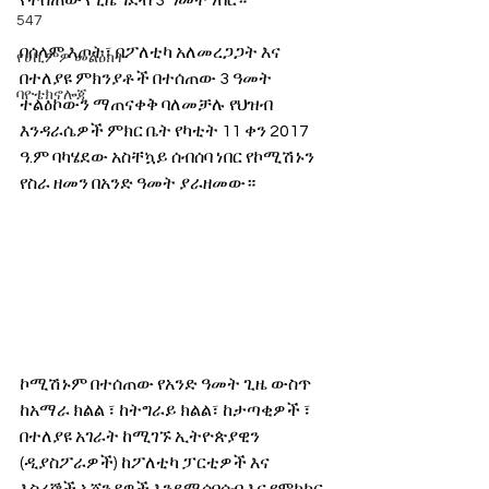
የተሰጠው የጊዜ ገደብ 3 ዓመት ነበር። 
547
በሰላም እጦት፣ በፖለቲካ አለመረጋጋት እና 
የሀኪምዎ መልዕክት
በተለያዩ ምክንያቶች በተሰጠው 3 ዓመት 
ባዮቴክኖሎጂ
ተልዕኮውን ማጠናቀቅ ባለመቻሉ የህዝብ 
እንዳራሴዎች ምክር ቤት የካቲት 11 ቀን 2017 
ዓ.ም ባካሄደው አስቸኳይ ሰብሰባ ነበር የኮሚሽኑን 
የስራ ዘመን በአንድ ዓመት ያራዘመው። 
ኮሚሽኑም በተሰጠው የአንድ ዓመት ጊዜ ውስጥ 
ከአማራ ክልል ፣ ከትግራይ ክልል፣ ከታጣቂዎች ፣ 
በተለያዩ አገራት ከሚገኙ ኢትዮጵያዊን 
(ዲያስፖራዎች) ከፖለቲካ ፓርቲዎች እና 
እስረኞች አጀንዳዎች እንደሚሰበሰብ እና የምክክር 