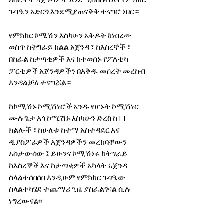
ጉባዔን አድርጎ እንደሚያጠናቅቅ ተናግሮ ነበር። 
የምክክር ኮሚሽን እስካሁን አቅዶት ከነበረው 
ወስጥ ከትግራይ ክልል አጀንዳ ፣ ከእስረኞች ፣ 
በከፊል ከታጣቂዎች እና ከተወሰኑ የፖለቲካ 
ፓርቲዎች አጀንዳዎችን በእቅዱ መሰረት መረከብ 
እንዳልቻለ ተናግሯል። 
ከኮሚሽኑ ኮሚሽነሮች አንዱ የሆኑት ኮሚሽነር 
ሙሉጌታ አጎ ኮሚሽኑ እስካሁን ድረስ ከ11 
ክልሎች ፣ ከሁለቱ ከተማ አስተዳደር እና 
ዲያስፖራዎች አጀንዳዎችን መረከባቸውን  
አስታውሰው ፤ ይሁንና ኮሚሽነሩ ከትግራይ 
ከእስረኞች እና ከታጣቂዎች አካላት አጀንዳ 
ስላልተሰበሰበ እንዲሁም የምክክር ጉባዔው 
ስላልተካሄደ ተጨማሪ ጊዜ ያስፈልገናል ሲሉ 
ነግረውናል፡፡  