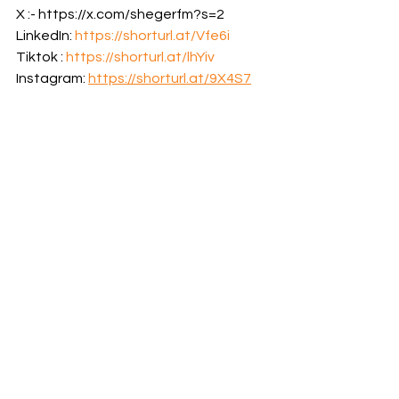
X :- https://x.com/shegerfm?s=2 
LinkedIn: 
https://shorturl.at/Vfe6i
Tiktok : 
https://shorturl.at/lhYiv
Instagram: 
https://shorturl.at/9X4S7
የዛሬ ወሬ
የአገር ውስጥ ወሬ
See All
Recent Posts