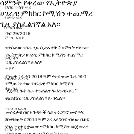
ሳምንት የቀረው የኢትዮጵያ
የአገር ውስጥ ወሬ
ሀገራዊ ምክክር ኮሚሽን ተጨማሪ
የውጭ ወሬ
ጊዜ ያስፈልገኛል አለ፡፡
ቢዝነስ ወሬ
ጥር 29/2018
ምጣኔ ሐብት
የተሰጠው የስራ ጊዜ ሲጠናቀቅ 2 ሳምንት የቀረው 
ወግ
የኢትዮጵያ ሀገራዊ ምክክር ኮሚሽን ተጨማሪ 
ጉዳያችን
ጊዜ ያስፈልገኛል አለ፡፡ 
መቆያ
የካቲት 14 ቀን 2018 ዓ.ም የተሰጠው ጊዜ ገደብ 
የጨዋታ እንግዳ
የሚጠናቀቀው የሀገራዊ ምክክር ኮሚሽን 
ሸገር ካፌ
"የጀመርኩት ስራ ተንጠልጥሎ እንዳይቀር " 
ተጨማሪ ጊዜ ያስፈልገኛል ብሏል። 
ሸገር ሼልፍ
ትዝታ ዘ አራዳ
መሰረታዊ በሆኑ ጉዳዮች ላይ ተነጋግሮ መፍትሄ 
ልዩ ወሬ
ለመስጠት በ2014 ዓ.ም እና አላግባብ ብለው በቆዩ 
ሃገራዊ የተቋቋመው የምክክር ኮሚሽን መጀመሪያ 
የገበያ ቅኝት