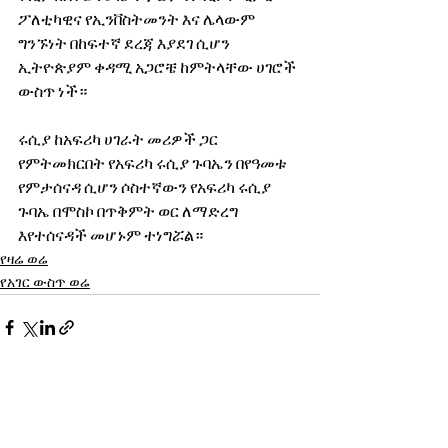
ፖለቲካዊና የኢንቨስትመንት እና ሌላውም 
ግንኙነት በከፍተኛ ደረጃ እያደገ ሲሆን 
ኢትዮጵያም ቀዳሚ አጋሮቼ ከምትላቸው ሀገሮች 
ውስጥ ነች። 
ሩሲያ ከአፍሪካ ሀገራት መሪዎች ጋር 
የምትመክርበት የአፍሪካ ሩሲያ ጉባኤን በየዓመቱ 
የምታሰናዳ ሲሆን ሶስተኛውን የአፍሪካ ሩሲያ 
ጉባኤ በሞስኮ በጥቅምት ወር ለማድረግ 
እየተሰናዳች መሆኑም ተነግሯል።
የዛሬ ወሬ
የአገር ውስጥ ወሬ
See All
Recent Posts