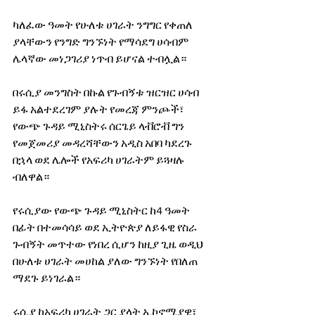
ካለፈው ዓመት የሁለቱ ሀገራት ንግግር የቀጠለ 
ያላቸውን የንግድ ግንኙነት የማሳደግ ሀሳብም 
ሌላኛው መነጋገሪያ ነጥብ ይሆናል ተብሏል። 
በሩሲያ መንግስት በኩል የጉብኝቱ ዝርዝር ሀሳብ 
ይፋ አልተደረገም ያሉት የመረጃ ምንጮች፣ 
የውጭ ጉዳይ ሚኒስትሩ ሰርጌይ ላቭሮቭ ግን 
የመጀመሪያ መዳረሻቸውን አዲስ አበባ ካደረጉ 
በኋላ ወደ ሌሎች የአፍሪካ ሀገራትም ይጓዛሉ 
ብለዋል። 
የሩሲያው የውጭ ጉዳይ ሚኒስትር ከ4 ዓመት 
በፊት በተመሳሳይ ወደ ኢትዮጵያ ለይፋዊ የስራ 
ጉብኝት መጥተው የነበረ ሲሆን ከዚያ ጊዜ ወዲህ 
በሁለቱ ሀገራት መሀከል ያለው ግንኙነት የበለጠ 
ማደጉ ይነገራል። 
ሩሲያ ከአፍሪካ ሀገራት ጋር ያላት ኢኮኖሚያዊ፣ 