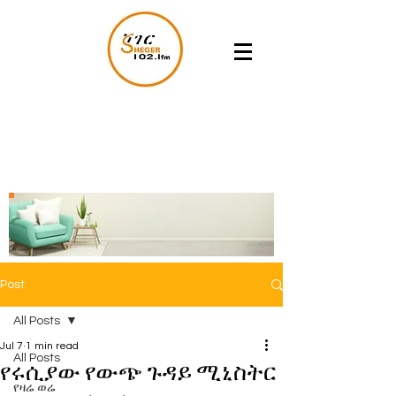
Post
All Posts
Jul 7
1 min read
All Posts
የሩሲያው የውጭ ጉዳይ ሚኒስትር
የዛሬ ወሬ