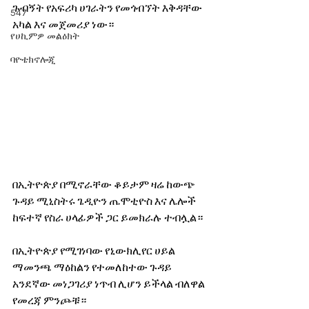
ጉብኝት የአፍሪካ ሀገራትን የመጎብኘት እቅዳቸው 
547
አካል እና መጀመሪያ ነው። 
የሀኪምዎ መልዕክት
ባዮቴክኖሎጂ
በኢትዮጵያ በሚኖራቸው ቆይታም ዛሬ ከውጭ 
ጉዳይ ሚኒስትሩ ጌዲዮን ጤሞቲዮስ እና ሌሎች 
ከፍተኛ የስራ ሀላፊዎች ጋር ይመክራሉ ተብሏል። 
በኢትዮጵያ የሚገነባው የኒውክሊየር ሀይል 
ማመንጫ ማዕከልን የተመለከተው ጉዳይ 
አንደኛው መነጋገሪያ ነጥብ ሊሆን ይችላል ብለዋል 
የመረጃ ምንጮቹ። 