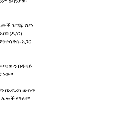
ንም ኩባንያው 
ጮች ዝግጁ የሆነ 
በ (ዶ/ር)  
ያንቀሳቅሱ አጋር 
ቀመጫውን በዱባይ 
 ነው፡፡
ን በአፍሪካ ውስጥ 
ና ሌሎች የዓለም 