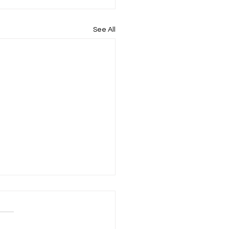
See All
ጵያ ሁለት ዓይነት የመሬት
ዳደር ሥርዓትን እንደምትከተል
ል::
29 2018 ኢትዮጵያ ሁለት ዓይነት