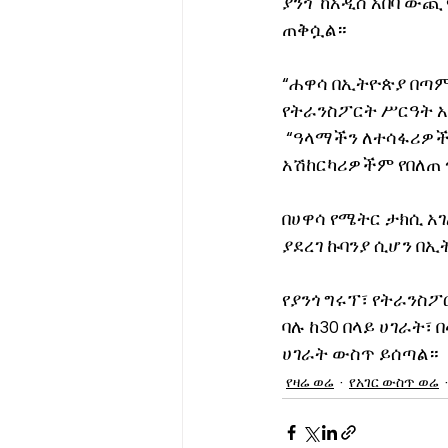
ያንጎ  ከአዲስ አበባ ው
ጠቅሷል።
“ሐዋሳ በኢትዮጵያ በጣም
የትራንስፖርት ሥርዓት አላ
 “ዓላማችን ለተሳፋሪዎች
አሽከርካሪዎችም የበለጠ 
በሀዋሳ የሜትር ታክሲ አ
ያደረገ ኩባንያ ሲሆን በኢ
የያንጎ ግሩፕ፣ የትራንስፖ
ባሉ ከ30 በላይ ሀገራት፣
ሀገራት ውስጥ ይሰጣል።
የዛሬ ወሬ
የአገር ውስጥ ወሬ