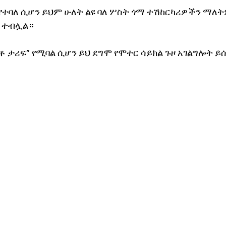
የተባለ ሲሆን ይህም ሁለት ልዩ ባለ ሦስት ጎማ ተሽከርካሪዎችን ማለትም 
ል ተብሏል።
ታሪፍ” የሚባል ሲሆን ይህ ደግሞ የሞተር ሳይክል ጉዞ አገልግሎት ይሰ