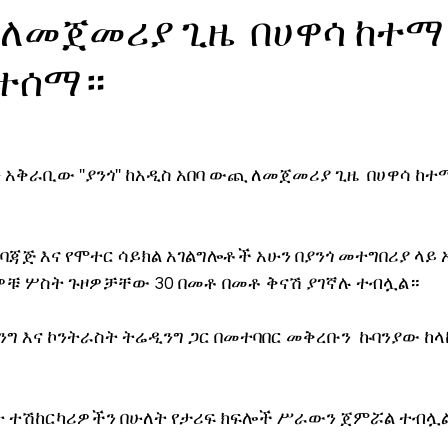
 ለመጀመሪያ ጊዜ በሀዋሳ ከተማ
ኖሎጂ
ተሰማ።
አቅራቢው ''ያንጎ'' ከአዲስ አበባ ውጪ ለመጀመሪያ ጊዜ  በሀዋሳ ከ
 ባጃጅ እና የሞተር ሳይክል አገልግሎቶች አሁን በያንጎ መተግበሪያ ላይ አ
ቹ ሦስት ጉዞዎቻቸው 30 በመቶ በመቶ ቅናሽ ያገኛሉ ተብሏል።
ንግ እና ኮንትራስት ትሬዲንግ ጋር በመተባበር መቅረቡን  ኩባንያው ከላ
ይነት ተሽከርካሪዎችን በሁለት የታሪፍ ክፍሎች ሥራውን ጀምሯል ተብሏ