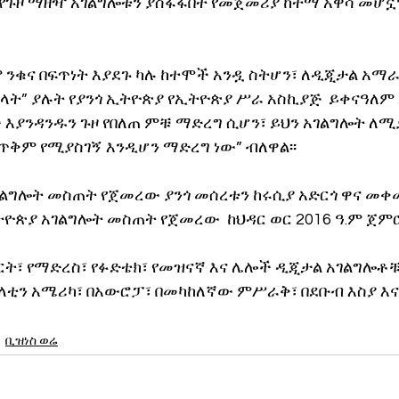
ጪ የጉዞ ማዘዣ አገልግሎቱን ያስፋፋበት የመጀመሪያ ከተማ አዋሳ መሆኗ
 ንቁና በፍጥነት እያደጉ ካሉ ከተሞች አንዷ ስትሆን፣ ለዲጂታል አማራ
ት” ያሉት የያንጎ ኢትዮጵያ የኢትዮጵያ ሥራ አስኪያጅ  ይቀናዓለም አበ
 እያንዳንዱን ጉዞ የበለጠ ምቹ ማድረግ ሲሆን፣ ይህን አገልግሎት ለሚ
ጥቅም የሚያስገኝ እንዲሆን ማድረግ ነው” ብለዋል፡፡
ገልግሎት መስጠት የጀመረው ያንጎ መሰረቱን ከሩሲያ አድርጎ ዋና መ
ትዮጵያ አገልግሎት መስጠት የጀመረው  ከህዳር ወር 2016 ዓ.ም ጀምሮ
ርት፣ የማድረስ፣ የፉድቴክ፣ የመዝናኛ እና ሌሎች ዲጂታል አገልግሎቶቹ
 በላቲን አሜሪካ፣ በአውሮፓ፣ በመካከለኛው ምሥራቅ፣ በደቡብ እስያ እ
ቢዝነስ ወሬ