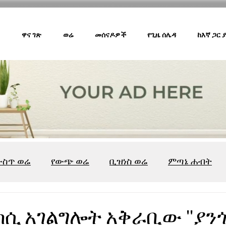
ዋና ገጽ
ወሬ
መሰናዶዎች
የጊዜ ሰሌዳ
ከእኛ ጋር
ውስጥ ወሬ
የውጭ ወሬ
ቢዝነስ ወሬ
ምጣኔ ሐብት
ሸገር ካፌ
ሸገር ሼልፍ
ትዝታ ዘ አራዳ
ልዩ ወሬ
የ
ሲ አገልግሎት አቅራቢው ''ያንጎ'