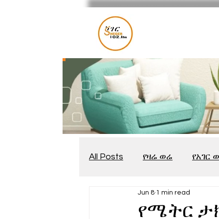
All Posts
የዛሬ ወሬ
የአገር 
Jun 8
1 min read
መቆያ
የጨዋታ እንግዳ
የሜትር ታክ