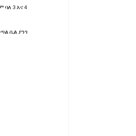
ባለ 3 እና 4 
ጣል ሲል ያንጎ 