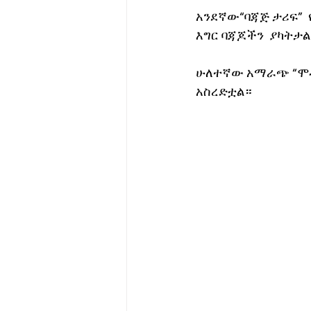
አንደኛው“ባጃጅ ታሪፍ”  
እግር ባጃጆችን  ያካትታ
ሁለተኛው አማራጭ “ሞቶ 
አስረድቷል።