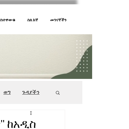
 ያስተዋውቁ
ስለ እኛ
መገናኛችን
ወግ
ጉዳያችን
ገበያ ቅኝት
547
' ከአዲስ