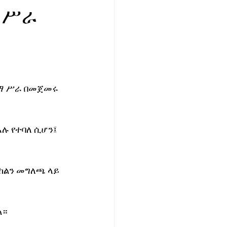
 ሥራ
ተማ ሥራ በመጀመሩ 
ሉ የተባለ ሲሆን፤ 
ከልን መግለጫ ላይ 
ል።