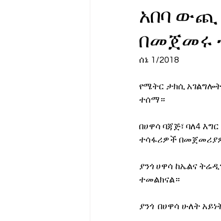
አበባ ውጪ
የሀኪምዎ መልዕክት
ባዮቴክ
በመጀመሩ 
ሰኔ 1/2018
የሜትር ታክሲ አገልግሎት 
ተሰማ።
በሀዋሳ ባጃጅ፣ ባለ4 እግር
ተሳፋሪዎች በመጀመሪያዎ
ያንጎ ሀዋሳ ከኤልና ትሬዲ
ተመልክናል።
ያንጎ  በሀዋሳ ሁለት አ