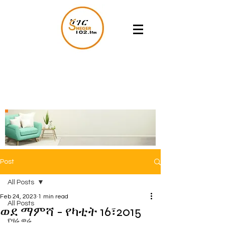
Post
All Posts
Feb 24, 2023
1 min read
All Posts
ወደ ማምሻ - የካቲት 16፣2015
የዛሬ ወሬ