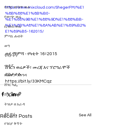
የአገር ውስጥ ወሬ
https://www.mixcloud.com/ShegerFM/%E1
%8B%88%E1%8B%B0-
የውጭ ወሬ
%E1%88%9B%E1%88%9D%E1%88%BB-
%E1%8B%A8%E1%8A%AB%E1%89%B2%
ቢዝነስ ወሬ
E1%89%B5-162015/
ምጣኔ ሐብት
ወግ
ወደ ማምሻ - የካቲት 16፣2015 
ጉዳያችን
መቆያ
ሸገርን ወሬዎች፣ መረጃ እና ፕሮግራሞች 
ይከታተሉ…
የጨዋታ እንግዳ
https://bit.ly/33KMCqz
ሸገር ካፌ
ሸገር ሼልፍ
ትዝታ ዘ አራዳ
ልዩ ወሬ
See All
Recent Posts
የገበያ ቅኝት