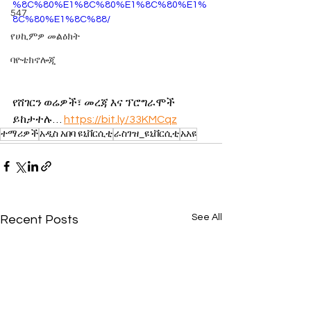
%8C%80%E1%8C%80%E1%8C%80%E1%
547
8C%80%E1%8C%88/
የሀኪምዎ መልዕክት
ባዮቴክኖሎጂ
የሸገርን ወሬዎች፣ መረጃ እና ፕሮግራሞች 
ይከታተሉ… 
https://bit.ly/33KMCqz
ተማሪዎች
አዲስ አበባ ዩኒቨርሲቲ
ራስገዝ_ዩኒቨርሲቲ
አአዩ
See All
Recent Posts