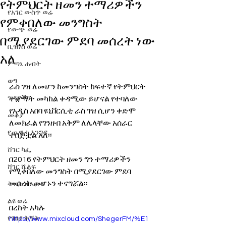
የትምህርት ዘመን ተማሪዎችን
የአገር ውስጥ ወሬ
የምቀበለው መንግስት
የውጭ ወሬ
በሚያደርገው ምደባ መሰረት ነው
ቢዝነስ ወሬ
አለ
ምጣኔ ሐብት
ወግ
ራስ ገዝ ለመሆን ከመንግስት ከፍተኛ የትምህርት 
ጉዳያችን
ተቋማት መካከል ቀዳሚው ይሆናል የተባለው 
የአዲስ አበባ ዩኒቨርሲቲ ራስ ገዝ ሲሆን ቀድሞ 
መቆያ
ለመክፈል የገንዘብ አቅም ለሌላቸው አሰራር 
የጨዋታ እንግዳ
ተበጅቷል አለ፡፡
ሸገር ካፌ
በ2016 የትምህርት ዘመን ግን ተማሪዎችን 
ሸገር ሼልፍ
የሚቀበለው መንግስት በሚያደርገው ምደባ 
መሰረት መሆኑን ተናግሯል፡፡
ትዝታ ዘ አራዳ
ልዩ ወሬ
በረከት አካሉ
የገበያ ቅኝት
https://www.mixcloud.com/ShegerFM/%E1