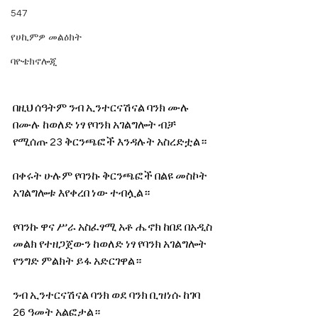
547
የሀኪምዎ መልዕክት
ባዮቴክኖሎጂ
በዚህ ሰዓትም ንብ ኢንተርናሽናል ባንክ ሙሉ 
በሙሉ ከወለድ ነፃ የባንክ አገልግሎት ብቻ 
የሚሰጡ 23 ቅርንጫፎች እንዳሉት አስረድቷል።
በቀሩት ሁሉም የባንኩ ቅርንጫፎች በልዩ መስኮት 
አገልግሎቱ እየቀረበ ነው ተብሏል።
የባንኩ ዋና ሥራ አስፈፃሚ አቶ ሔኖክ ከበደ በአዲስ 
መልክ የተዘጋጀውን ከወለድ ነፃ የባንክ አገልግሎት 
የንግድ ምልክት ይፋ አድርገዋል።
ንብ ኢንተርናሽናል ባንክ ወደ ባንክ ቢዝነሱ ከገባ 
26 ዓመት አልፎታል።