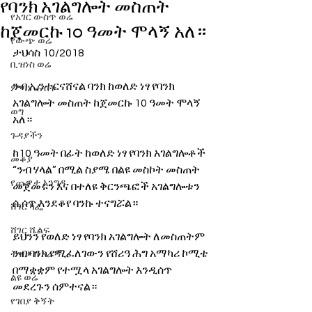
የባንክ አገልግሎት መስጠት
የአገር ውስጥ ወሬ
ከጀመርኩ 10 ዓመት ሞላኝ አለ።
የውጭ ወሬ
ታህሳስ 10/2018 
ቢዝነስ ወሬ
ንብ ኢንተርናሸናል ባንክ ከወለድ ነፃ የባንክ 
ምጣኔ ሐብት
አገልግሎት መስጠት ከጀመርኩ 10 ዓመት ሞላኝ 
ወግ
አለ።
ጉዳያችን
ከ10 ዓመት በፊት ከወለድ ነፃ የባንክ አገልግሎቶች 
መቆያ
“ንብ ሃላል” በሚል ስያሜ በልዩ መስኮት መስጠት 
የጨዋታ እንግዳ
መጀመሩን እና በተለዩ ቅርንጫፎች አገልግሎቱን 
ሲሰጥ እንደቆየ ባንኩ ተናግሯል።
ሸገር ካፌ
ሸገር ሼልፍ
ይህንን የወለድ ነፃ የባንክ አገልግሎት ለመስጠትም 
ንብ ባንክ የሚፈለገውን የሸሪዓ ሕግ አማካሪ ኮሚቴ 
ትዝታ ዘ አራዳ
በማቋቋም የተሟላ አገልግሎት እንዲሰጥ 
ልዩ ወሬ
መደረጉን ሰምተናል።
የገበያ ቅኝት