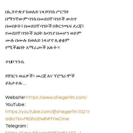
በኢትዮጵያ ከወለድ ነጻ የባንክ ሥርዓት 
በማንኛውም ባንክ በመደበኛ ባንኮች ውስጥ 
በመስኮት፤ በመደበኛ ባንኮች በቅርንጫፍ ደረጃ፤ 
የመደበኛ ባንኮች እህት ኩባንያ በመሆን ወይም 
ሙሉ በሙሉ ከወለድ ነጻ ሆኖ ሊቋቋም 
የሚችልበት አማራጮች አሉት።
ተህቦ ንጉሴ
የሸገርን ወሬዎች፣ መረጃ እና ፕሮግራሞች 
ይከታተሉ…
Website፡ 
https://www.shegerfm.com/
YouTube : 
https://youtube.com/@shegerfm1021r
adio?si=MIGhci0wINMYwCmw
Telegram : 
https://t.me/ShegerFMRadio102_1