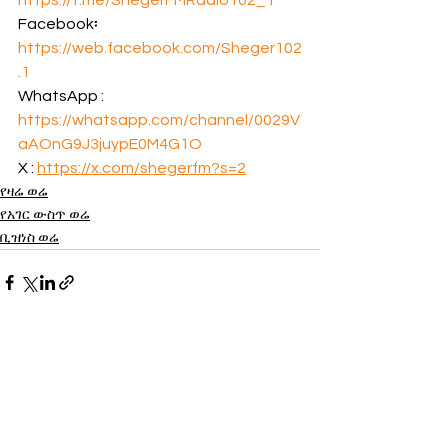
Facebook፡ 
https://web.facebook.com/Sheger102
.1
WhatsApp : 
https://whatsapp.com/channel/0029V
aAOnG9J3juypE0M4G1O
X : 
https://x.com/shegerfm?s=2
የዛሬ ወሬ
የአገር ውስጥ ወሬ
ቢዝነስ ወሬ
See All
Recent Posts