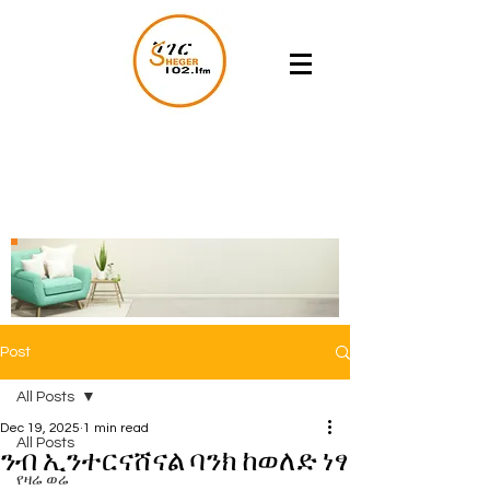
Post
All Posts
Dec 19, 2025
1 min read
All Posts
ንብ ኢንተርናሸናል ባንክ ከወለድ ነፃ
የዛሬ ወሬ