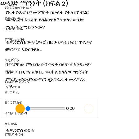
ውህድ ማንነት (ክፍል 2)
የአገር ውስጥ ወሬ
የኢትዮጵያ ህገ መንግስት ከሁለት የተለያየ ብሄር 
የውጭ ወሬ
መወለድን እንዴት ይገልፀዋል? ነጠላና ውህድ 
ማንነት ምንድን ነው?
ቢዝነስ ወሬ
ምጣኔ ሐብት
ቴዎድሮስ ዘውዱ(ዶ/ር) በዚሁ ሀሳብ ዙሪያ ጥናታና 
ምርምር አድርገዋል። 
ወግ
ጉዳያችን
በሞያቸው የማህበረሰብ ጥናት ባለሞያ እንዲሁም 
መቆያ
በሰው፣ በቦታና አካባቢ መሀከል ስላለው ግንኙነት 
የሚያጠናው የሂውማን ጂኦግራፊ ተመራማሪ 
የጨዋታ እንግዳ
ናቸው።
ሸገር ካፌ
ሸገር ሼልፍ
0:00
ትዝታ ዘ አራዳ
ልዩ ወሬ
ቴዎድሮስ ወርቁ 
የገበያ ቅኝት