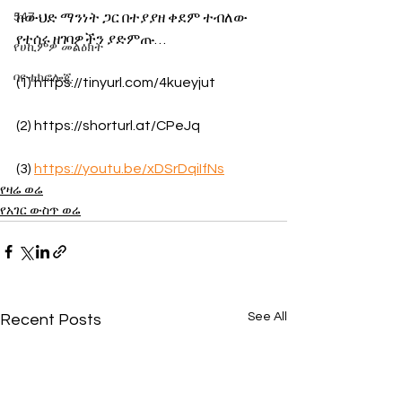
547
ከውህድ ማንነት ጋር በተያያዘ ቀደም ተብለው 
የተሰሩ ዘገባዎችን ያድምጡ… 
የሀኪምዎ መልዕክት
ባዮቴክኖሎጂ
(1) https://tinyurl.com/4kueyjut
(2) https://shorturl.at/CPeJq
(3) 
https://youtu.be/xDSrDqiIfNs
የዛሬ ወሬ
የአገር ውስጥ ወሬ
See All
Recent Posts