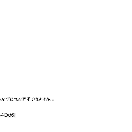
እና ፕሮግራሞች ይከታተሉ… 
/44Dd6Il