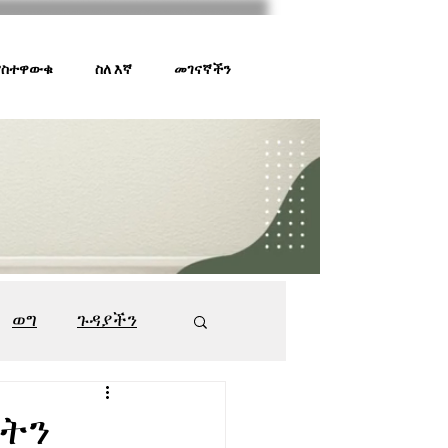
 ያስተዋውቁ
ስለ እኛ
መገናኛችን
ወግ
ጉዳያችን
ገበያ ቅኝት
547
ናትን