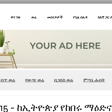
ዋና ገጽ
ወሬ
መሰናዶዎች
የጊዜ ሰሌዳ
ከእኛ ጋር
ውስጥ ወሬ
የውጭ ወሬ
ቢዝነስ ወሬ
ምጣኔ ሐብት
ሸገር ካፌ
ሸገር ሼልፍ
ትዝታ ዘ አራዳ
ልዩ ወሬ
የ
015 - ከኢትዮጵያ የከበሩ ማዕድ