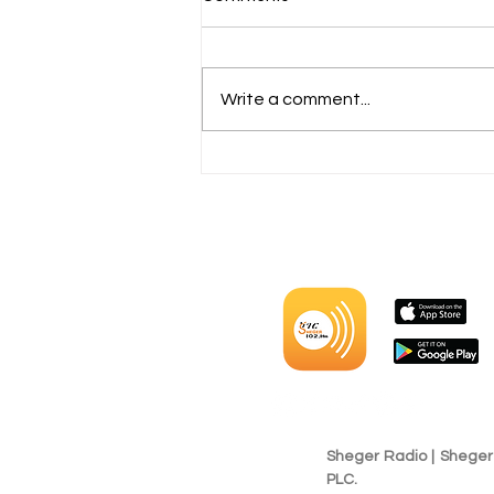
Write a comment...
ኮሜርሺያል ኖሚኒስ በተጠናቀቀው
የበጀት ዓመት ከ800 ሚሊዮን ብር
በላይ ያልተጣራ ትርፍ ማግኘቱን
ተናገረ፡፡
Sheger Radio | Shege
PLC.