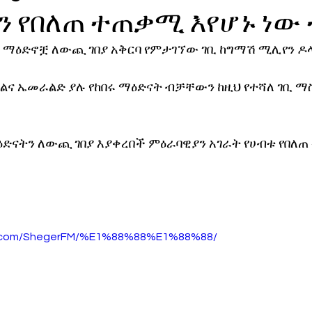
ን የበለጠ ተጠቃሚ እየሆኑ ነው
ኖሎጂ
ማዕድኖቿ ለውጪ ገበያ አቅርባ የምታገኘው ገቢ ከግማሽ ሚሊየን ዶላር 
ልና ኤመራልድ ያሉ የከበሩ ማዕድናት ብቻቸውን ከዚህ የተሻለ ገቢ ማስ
ዕድናትን ለውጪ ገበያ እያቀረበች ምዕራባዊያን አገራት የሀብቱ የበለጠ
ud.com/ShegerFM/%E1%88%88%E1%88%88/