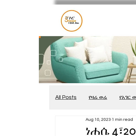
All Posts
የዛሬ ወሬ
የአገር 
Aug 10, 2023
1 min read
መቆያ
የጨዋታ እንግዳ
ነሐሴ 4፣2