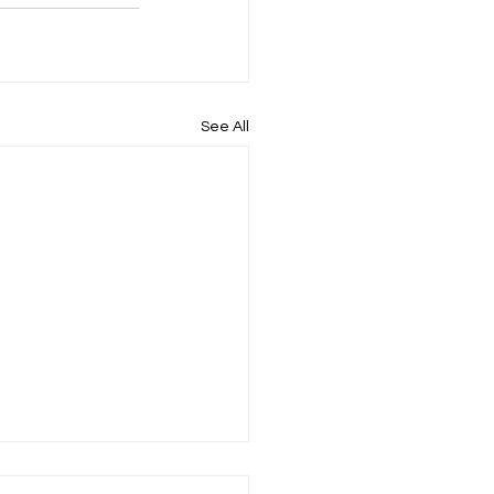
See All
ዮጵያ በተለያየ ጊዜ ለተፈፀመ