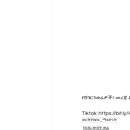
የሸገርንወሬዎች፣ መረጃ 
Tiktok: https://bit.ly
ወርቅ
የከበሩ_ማዕድናት
የአገር ውስጥ ወሬ