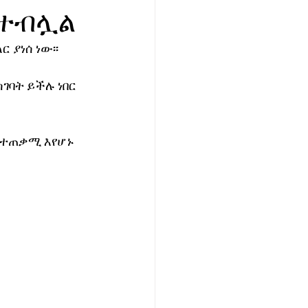
 ተብሏል
ያነሰ ነው፡፡ 
ገባት ይችሉ ነበር 
 ተጠቃሚ እየሆኑ 