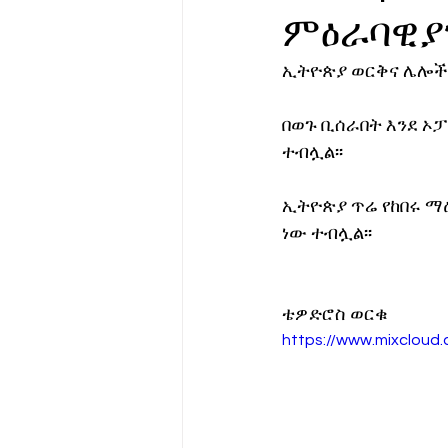
ምዕራባዊያ
የሀኪምዎ መልዕክት
ባዮቴክ
ኢትዮጵያ ወርቅና ሌሎች 
በወጉ ቢሰራበት እንደ ኦፓ
ተብሏል፡፡ 
ኢትዮጵያ ጥሬ የከበሩ ማ
ነው ተብሏል፡፡ 
ቴዎድሮስ ወርቁ
https://www.mixclo