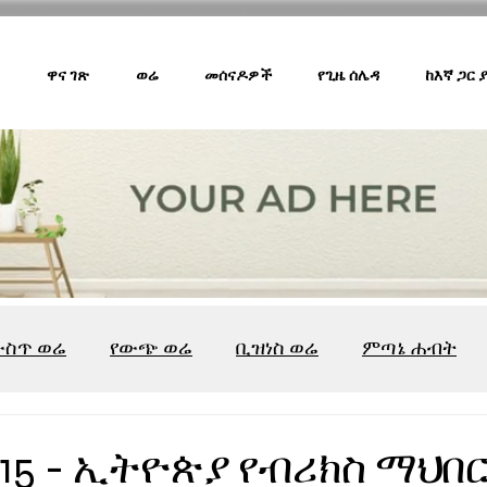
ዋና ገጽ
ወሬ
መሰናዶዎች
የጊዜ ሰሌዳ
ከእኛ ጋር
ውስጥ ወሬ
የውጭ ወሬ
ቢዝነስ ወሬ
ምጣኔ ሐብት
ሸገር ካፌ
ሸገር ሼልፍ
ትዝታ ዘ አራዳ
ልዩ ወሬ
የ
015 - ኢትዮጵያ የብሪክስ ማህበ