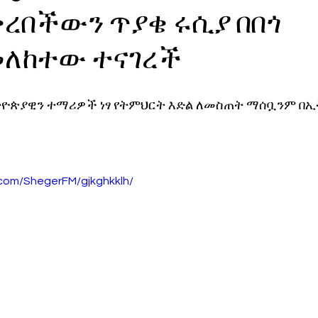
ረበችውን ጥያቄ ሩሲያ በበጎ
ኖሎጂ
ለከተው ተናገረች
ትዮጵያዊን ተማሪዎች ነፃ የትምህርት እድል ለመስጠት ማሰቧንም በኢ
.com/ShegerFM/gjkghkklh/