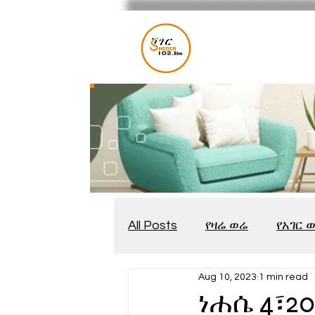
All Posts
የዛሬ ወሬ
የአገር 
Aug 10, 2023
1 min read
መቆያ
የጨዋታ እንግዳ
ነሐሴ 4፣2