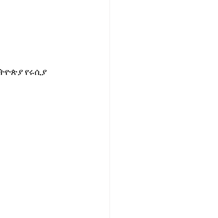
ትዮጵያ የሩሲያ 