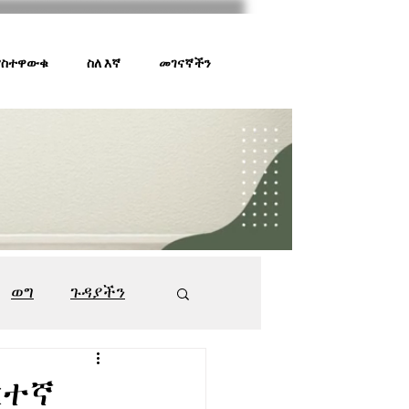
 ያስተዋውቁ
ስለ እኛ
መገናኛችን
ወግ
ጉዳያችን
ገበያ ቅኝት
547
ርተኛ