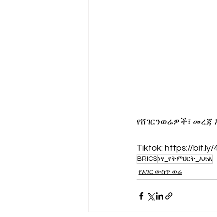
የሸገርንወሬዎች፣ መረጃ 
Tiktok: https://bit.ly
BRICS
ነፃ_የትምህርት_እድል
የአገር ውስጥ ወሬ