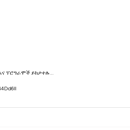
እና ፕሮግራሞች ይከታተሉ… 
/44Dd6Il