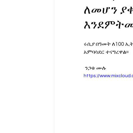
ለመሆን ያቀ
የሀኪምዎ መልዕክት
ባዮቴክ
እንደምትመ
ሩሲያ በዓመት ለ100 ኢ
አምባሳደር ተናግረዋል፡፡
 ንጋቱ ሙሉ
https://www.mixcloud