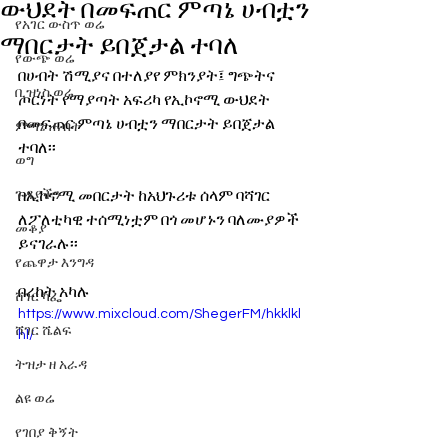
ውህደት በመፍጠር ምጣኔ ሀብቷን
የአገር ውስጥ ወሬ
ማበርታት ይበጀታል ተባለ
የውጭ ወሬ
በሀብት ሽሚያና በተለያየ ምክንያት፤ ግጭትና 
ቢዝነስ ወሬ
ጦርነት የማያጣት አፍሪካ የኢኮኖሚ ውህደት 
በመፍጠር ምጣኔ ሀብቷን ማበርታት ይበጀታል 
ምጣኔ ሐብት
ተባለ፡፡
ወግ
ጉዳያችን
በኢኮኖሚ መበርታት ከአህጉሪቱ ሰላም ባሻገር 
ለፖለቲካዊ ተሰሚነቷም በጎ መሆኑን ባለሙያዎች 
መቆያ
ይናገራሉ፡፡
የጨዋታ እንግዳ
በረከት አካሉ
ሸገር ካፌ
https://www.mixcloud.com/ShegerFM/hkklkl
ሸገር ሼልፍ
hl/
ትዝታ ዘ አራዳ
ልዩ ወሬ
የገበያ ቅኝት