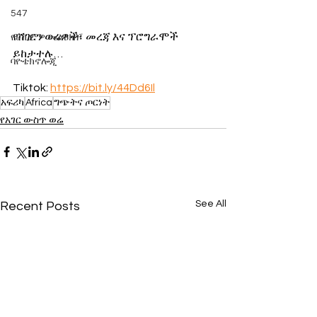
547
የሸገርን ወሬዎች፣ መረጃ እና ፕሮግራሞች 
የሀኪምዎ መልዕክት
ይከታተሉ…
ባዮቴክኖሎጂ
Tiktok: 
https://bit.ly/44Dd6Il
አፍሪካ
Africa
ግጭትና ጦርነት
የአገር ውስጥ ወሬ
See All
Recent Posts