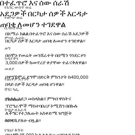
በተፈጥሮ እና ሰው ሰራሽ
የአገር ውስጥ ወሬ
አደጋዎች በርካታ ሰዎች እርዳታ
የውጭ ወሬ
ጠባቂ ለመሆን ተገደዋል
ቢዝነስ ወሬ
በአማራ ክልል በተፈጥሮ እና ሰው ሰራሽ አደጋዎች 
ምጣኔ ሐብት
በርካታ ሰዎች እርዳታ ጠባቂ ለመሆን ተገደዋል፡፡
ወግ
በሰሞኑ የመሬት መንሸራተት በሰሜን ጎንደር ዞን 
ጉዳያችን
3,000 ሰዎች ከመኖሪያ ቀያቸው ተፈናቅለዋል፡፡
መቆያ
በዋግኽምራ ደግሞ በድርቅ ምክንያት ከ400,000 
የጨዋታ እንግዳ
በላይ ሰዎች እርዳታ ጠባቂ ሆነዋል፡፡
ሸገር ካፌ
የክልሉ አደጋ መከላከልና ምግብ ዋስትና 
ሸገር ሼልፍ
ፕሮግራሞች ማስተባበሪያ ኮሚሽን በበኩሉ 
ትዝታ ዘ አራዳ
ለችግር የተጋለጡት አስቀድሜ ዝግጅት 
ልዩ ወሬ
አድርጌያለሁ ብሏል፡፡
የገበያ ቅኝት