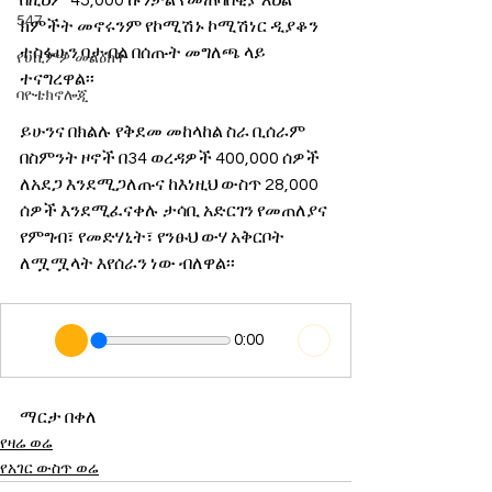
በዚህም 45,000 ኩንታል የመጠባበቂያ እህል 
547
ክምችት መኖሩንም የኮሚሽኑ ኮሚሽነር ዲያቆን 
ተስፋሁን ባታብል በሰጡት መግለጫ ላይ 
የሀኪምዎ መልዕክት
ተናግረዋል፡፡
ባዮቴክኖሎጂ
ይሁንና በክልሉ የቅደመ መከላከል ስራ ቢሰራም 
በስምንት ዞኖች በ34 ወረዳዎች 400,000 ሰዎች 
ለአደጋ እንደሚጋለጡና ከእነዚህ ውስጥ 28,000 
ሰዎች እንደሚፈናቀሉ ታሳቢ አድርገን የመጠለያና 
የምግብ፣ የመድሃኒት፣ የንፁህ ውሃ አቅርቦት 
ለሟሟላት እየሰራን ነው ብለዋል፡፡
0:00
ማርታ በቀለ
የዛሬ ወሬ
የአገር ውስጥ ወሬ