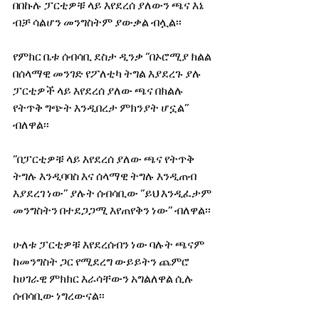
በበኩሉ ፓርቲዎቹ ላይ እየደረሰ ያለውን ጫና እኔ 
ብቻ ሳልሆን መንግስትም ያውቃል ብሏል፡፡
የምክር ቤቱ ሰብሳቢ ደስታ ዲንቃ ‘’በኦሮሚያ ክልል 
በሰላማዊ መንገድ የፖለቲካ ትግል እያደረጉ ያሉ 
ፓርቲዎች ላይ እየደረሰ ያለው ጫና በክልሉ 
የትጥቅ ግጭት እንዲበረታ ምክንያት ሆኗል’’ 
ብለዋል፡፡
‘’በፓርቲዎቹ ላይ እየደረሰ ያለው ጫና የትጥቅ 
ትግሉ እንዲባባስ እና ሰላማዊ ትግሉ እንዲጠብ 
እያደረገ ነው’’ ያሉት ሰብሳቢው ‘’ይህ እንዲፈታም 
መንግስትን በተደጋጋሚ እየጠየቅን ነው’’ ብለዋል፡፡
ሁለቱ ፓርቲዎቹ እየደረሰብን ነው ባሉት ጫናም 
ከመንግስት ጋር የሚደረግ ውይይትን ጨምሮ 
ከሀገራዊ ምክክር እራሳቸውን አግልለዋል ሲሉ 
ሰብሳቢው ነግረውናል፡፡ 