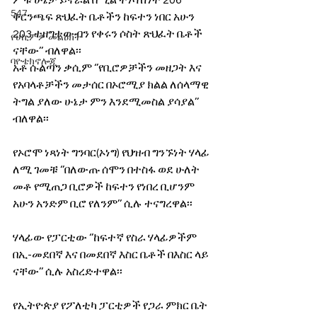
ምቹ ሁኔታ ይኖራል በሚል ተነሳሽነት 206 
547
ቅርንጫፍ ጽህፈት ቤቶችን ከፍተን ነበር አሁን 
203 ተዘግተውብን የቀሩን ሶስት ጽህፈት ቤቶች 
የሀኪምዎ መልዕክት
ናቸው’’ ብለዋል፡፡
ባዮቴክኖሎጂ
አቶ ሱልጣን ቃሲም ‘’የቢሮዎቻችን መዘጋት እና 
የአባላቶቻችን መታሰር በኦሮሚያ ክልል ለሰላማዊ 
ትግል ያለው ሁኔታ ምን እንደሚመስል ያሳያል’’  
ብለዋል፡፡
የኦሮሞ ነጻነት ግንባር(ኦነግ) የህዝብ ግንኙነት ሃላፊ 
ለሚ ገመቹ ‘’በለውጡ ሰሞን በተስፋ ወደ ሁለት 
መቶ የሚጠጋ ቢሮዎች ከፍተን የነበረ ቢሆንም 
አሁን አንድም ቢሮ የለንም’’ ሲሉ ተናግረዋል፡፡
ሃላፊው የፓርቲው ‘’ከፍተኛ የስራ ሃላፊዎችም 
በኢ-መደበኛ እና በመደበኛ እስር ቤቶች በእስር ላይ 
ናቸው’’ ሲሉ አስረድተዋል፡፡
የኢትዮጵያ የፖለቲካ ፓርቲዎች የጋራ ምክር ቤት 