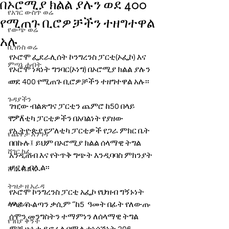
በኦሮሚያ ክልል ያሉን ወደ 400
የአገር ውስጥ ወሬ
የሚጠጉ ቢሮዎቻችን ተዘግተዋል
የውጭ ወሬ
አሉ
ቢዝነስ ወሬ
የኦሮሞ ፌደራሊሰት ኮንግረንስ ፓርቲ(ኦፌኮ) እና 
ምጣኔ ሐብት
የኦሮሞ ነጻነት ግንባር(ኦነግ) በኦሮሚያ ክልል ያሉን 
ወደ 400 የሚጠጉ ቢሮዎቻችን ተዘግተዋል አሉ፡፡ 
ወግ
ጉዳያችን
ገዢው ብልጽግና ፓርቲን ጨምሮ ከ50 በላይ 
መቆያ
የፖለቲካ ፓርቲዎችን በአባልነት የያዘው 
የኢትዮጵያ የፖለቲካ ፓርቲዎች የጋራ ምክር ቤት 
የጨዋታ እንግዳ
በበኩሉ፤ ይህም በኦሮሚያ ክልል ሰላማዊ ትግል 
ሸገር ካፌ
አንዲጠብ እና የትጥቅ ግጭት እንዲባባስ ምክንያት 
ሆኗል ብሏል፡፡
ሸገር ሼልፍ
ትዝታ ዘ አራዳ
የኦሮሞ ኮንግረንስ ፓርቲ አፌኮ የህዝብ ግኝኑነት 
ልዩ ወሬ
ሃላፊ ሱልጣን ቃሲም ‘’ከ5  ዓመት በፊት የለውጡ 
ሰሞን መንግስትን ተማምነን ለሰላማዊ ትግል 
የገበያ ቅኝት