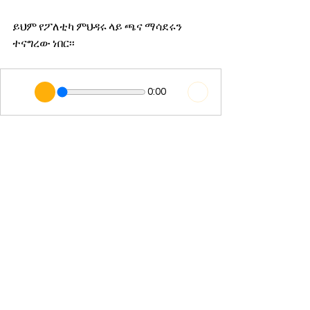
ይህም የፖለቲካ ምህዳሩ ላይ ጫና ማሳደሩን 
ተናግረው ነበር፡፡
0:00
ያሬድ እንዳሻው
የዛሬ ወሬ
የአገር ውስጥ ወሬ
See All
Recent Posts