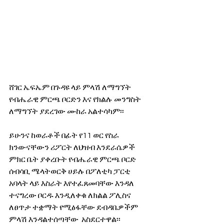
ሸገር ኤፍኤም በጉዳዩ ላይ ምላሽ ለማግኘት 
የብሔራዊ ምርጫ ቦርድን እና የክልሉ መንግስት 
ለማግኘት ያደረገው ሙከራ አልተሳካም፡፡
ይሁንና ከወራቶች በፊት የ11 ወር የስራ 
ክንውናቸውን ሪፖርት ለህዝብ እንደራሴዎች 
ምክር ቤት ያቀረቡት የብሔራዊ ምርጫ ቦርድ 
ሰብሳቢ ሜላትወርቅ ሀይሉ በፖለቲካ ፓርቲ 
አባላት ላይ እስራት እየተፈጸመባቸው እንዳለ 
ተናግረው ቦርዱ እንዲለቀቁ ለክልል ፖሊስና 
ለፀጥታ ተቋማት የሚፅፋቸው ደብዳቤዎችም 
ምላሽ እንዳልተሰጣቸው  አስደርተዋል፡፡