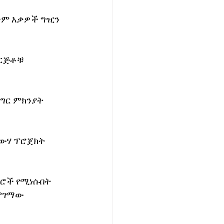
ም እቃዎች ግዢን 
ድርጅቶቹ 
ግር ምክንያት 
ውሃ ፕሮጀክት 
ግሮች የሚነሱበት 
ምገማው 