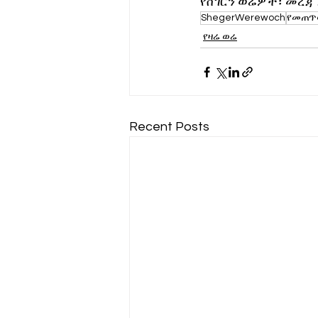
የሸገርን ወሬዎች፣ መረጃ 
ShegerWerewoch
የመጠጥ
የዛሬ ወሬ
Recent Posts