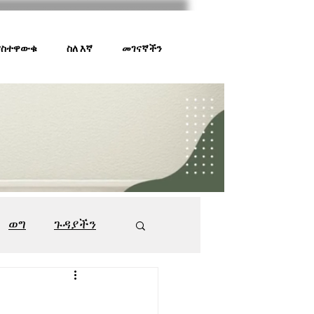
 ያስተዋውቁ
ስለ እኛ
መገናኛችን
ወግ
ጉዳያችን
ገበያ ቅኝት
547