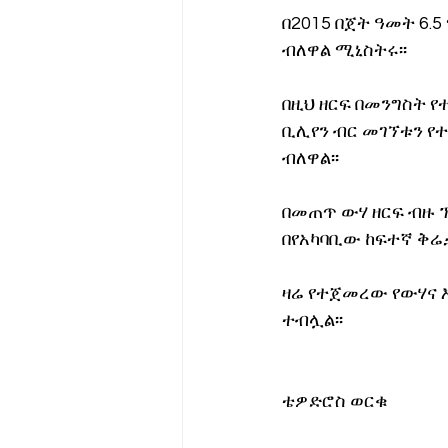
በ2015 በጀት ዓመት 6.
ብለዋል ሚኒስትሩ፡፡
በዚህ ዘርፍ በመንግስት የ
ቢሊየን ብር መገኘቱን የተ
ብለዋል፡፡
በመጠጥ ውሃ ዘርፍ ብዙ 
በየአካባቢው ከፍተኛ ቅሬታ
ዛሬ የተጀመረው የውሃና እ
ተብሏል፡፡
ቴዎድሮስ ወርቁ