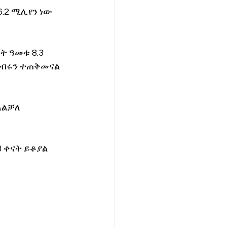
.2 ሚሊየን ነው 
 ዓመቱ 8.3 
 ብሩን ተጠቅመናል 
ላልቻለ 
 ቀናት ይቆያል 