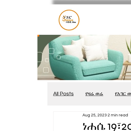
All Posts
የዛሬ ወሬ
የአገር 
Aug 25, 2023
2 min read
መቆያ
የጨዋታ እንግዳ
ነሐሴ 19፣