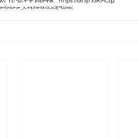
እና ፕሮግራሞች ይከታተሉ… https://bit.ly/33KMCqz
ውሃ
ሀብታሙ_ኢተፋ
የውሃእናኢነርጂሚኒስቴር