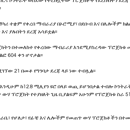
ርና ኮንትራት ወስደው የተረከቧቸው ፕሮጀክቶች የደረሱበትን ደረጃ
፡
ማካሪ ተቋም የቀረበ ማብራሪያ በኦሮሚያ፣ በደቡብ እና በሌሎችም ክል
ና ያሉበትን ደረጃ አሳይቷል፡፡
ጀክትን በተመለከተ የቀረበው ማብራሪያ እንደሚያስረዳው ፕሮጀክቱ መ
ልፎ 604 ቀን ሆኖታል፡፡
ገኘው 21 በመቶ የግንባታ ደረጃ ላይ ነው ተብሏል፡፡
 እንዲሁም ከ12.8 ሚሊየን ዩሮ በላይ ወጪ ይሆንበታል ተብሎ ኮንትራት
ውሃ ፕሮጀክት የተያዘለት ጊዜ ቢያልፍም አሁንም የፕሮጀክቱ ስራ 51
የወራቤ፣ የሆለታ፣ የፊቼ እና ሌሎችም የመጠጥ ውሃ ፕሮጀክቶችን በተ