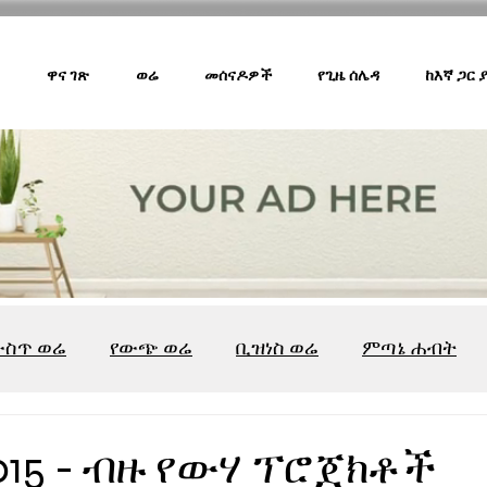
ዋና ገጽ
ወሬ
መሰናዶዎች
የጊዜ ሰሌዳ
ከእኛ ጋር
ውስጥ ወሬ
የውጭ ወሬ
ቢዝነስ ወሬ
ምጣኔ ሐብት
ሸገር ካፌ
ሸገር ሼልፍ
ትዝታ ዘ አራዳ
ልዩ ወሬ
የ
2015 - ብዙ የውሃ ፕሮጀክቶች