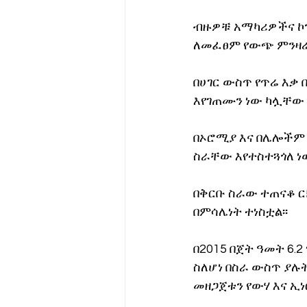
ብዙዎቹ አማካሪዎችና ኮ
ለመፈፀም የውጭ ምንዛሬ 
በሀገር ውስጥ የጥሬ እቃ 
እየገጠሙን ነው ካሏቸው
በኦሮሚያ እና በሌሎችም 
ስራቸው እየተስተጓጎለ ነው
በቅርቡ ስራው ተጠናቆ ር
በምሳሌነት ተነስቷል፡፡
በ2015 በጀት ዓመት 6.
ስለሆነ በስራ ውስጥ ያሉ
መዘጋጀቱን የውሃ እና ኢ