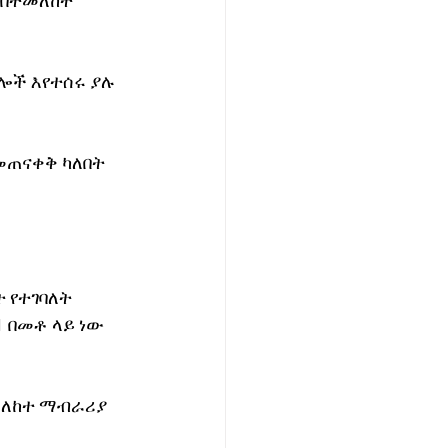
 በተመለከተ 
ሎች እየተሰሩ ያሉ 
ጠናቀቅ ካለበት 
 የተገባለት 
 በመቶ ላይ ነው 
መለከተ ማብራሪያ 