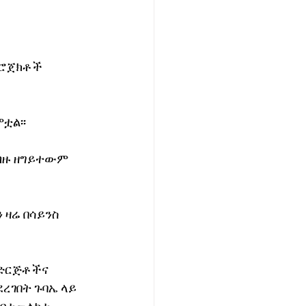
ፕሮጀክቶች 
ቷል፡፡
ብዙ ዘግይተውም 
 ዛሬ በሳይንስ 
 ድርጅቶችና 
ገበት ጉባኤ ላይ 