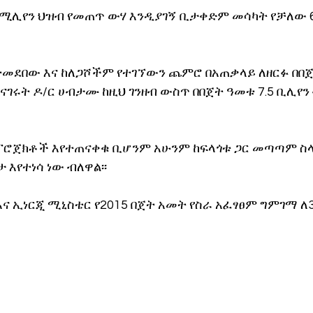
5 ሚሊየን ህዝብ የመጠጥ ውሃ እንዲያገኝ ቢታቀድም መሳካት የቻለው 6
ተመደበው እና ከለጋሾችም የተገኘውን ጨምሮ በአጠቃላይ ለዘርፉ በበጀት
ናገሩት ዶ/ር ሀብታሙ ከዚህ ገንዘብ ውስጥ በበጀት ዓመቱ 7.5 ቢሊየን
ፕሮጀክቶች እየተጠናቀቁ ቢሆንም አሁንም ከፍላጎቱ ጋር መጣጣም ስ
 እየተነሳ ነው ብለዋል፡፡
ና ኢነርጂ ሚኒስቴር የ2015 በጀት አመት የስራ አፈፃፀም ግምገማ ለ3