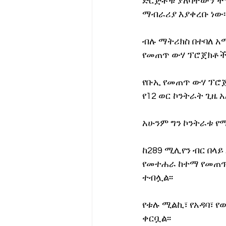
ድርጅቶቹ ያለባቸውን ችግ
ማብራሪያ እያቀረቡ ነው፡
ብሉ ማትሪክስ በተባለ አ
የመጠጥ ውሃ ፕሮጀክቶች እ
የቡኢ የመጠጥ ውሃ ፕሮ
የ12 ወር ኮንትራት ጊዜ አ
አሁንም ግን ኮንትራቱ የሚ
ከ289 ሚሊየን ብር በላይ
የመተሐራ ከተማ የመጠጥ 
ተብሏል፡፡
የቱሉ ሚልኪ፣ የአዳባ፣ 
ቀርቧል፡፡