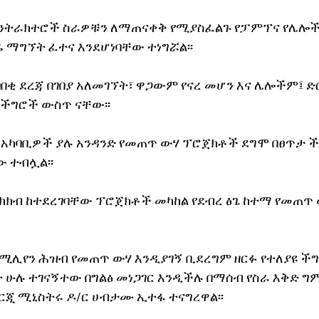
ንትራክተሮች ስራዎቹን ለማጠናቀቅ የሚያስፈልጉ የፓምፕና የሌሎች
ማግኘት ፈተና እንደሆነባቸው ተነግሯል፡፡
በበቂ ደረጃ በገበያ አለመገኘት፣ ዋጋውም የናረ መሆን እና ሌሎችም፤ 
 ችግሮች ውስጥ ናቸው፡፡
አካባቢዎች ያሉ አንዳንድ የመጠጥ ውሃ ፕሮጀክቶች ደግሞ በፀጥታ ች
 ተብሏል፡፡ 
ክክብ ከተደረገባቸው ፕሮጀክቶች መካከል የደብረ ፅጌ ከተማ የመጠጥ 
2 ሚሊየን ሕዝብ የመጠጥ ውሃ እንዲያገኝ ቢደረግም ዘርፉ የተለያዩ ች
ት ሁሉ ተገናኝተው በግልፅ መነጋገር እንዲችሉ በማሰብ የስራ እቅድ ግ
ነርጂ ሚኒስትሩ ዶ/ር ሀብታሙ ኢተፋ ተናግረዋል፡፡