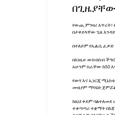
በጊዜያቸው
የሀኪምዎ መልዕክት
ባዮቴክ
የውጪ ምንዛሪ እጥረት፣ 
በታቀደላቸው ጊዜ እንዳይ
በተለይም የኤል.ሲ ፈቃድ
በእነዚሁ ውስብስብ ችግሮ
አሁንም ስራቸው ከ50 እ
የውሃ እና ኢነርጂ ሚኒስቴ
ሙዚየም ማካሄድ ጀምሯል
ከዚህ ቀደም ባልተለመደ 
ተቆጣጣሪ ተቋማት በእጃቸ