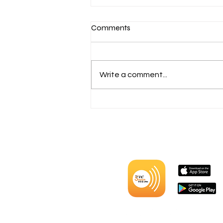
Comments
Write a comment...
ኮሜርሺያል ኖሚኒስ በተጠናቀቀው
የበጀት ዓመት ከ800 ሚሊዮን ብር
በላይ ያልተጣራ ትርፍ ማግኘቱን
ተናገረ፡፡