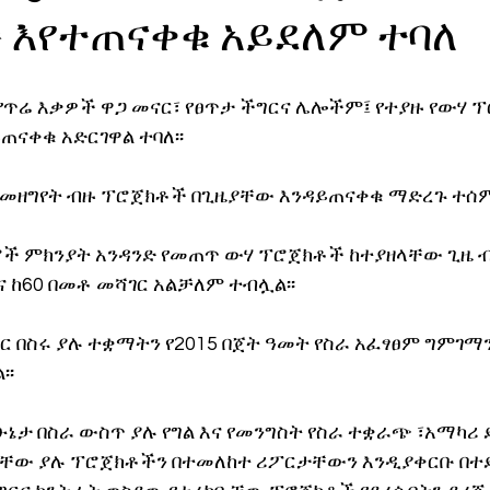
 እየተጠናቀቁ አይደለም ተባለ
ኖሎጂ
የጥሬ እቃዎች ዋጋ መናር፣ የፀጥታ ችግርና ሌሎችም፤ የተያዙ የውሃ 
ጠናቀቁ አድርገዋል ተባለ፡፡
 መዘግየት ብዙ ፕሮጀክቶች በጊዜያቸው እንዳይጠናቀቁ ማድረጉ ተሰም
ች ምክንያት አንዳንድ የመጠጥ ውሃ ፕሮጀክቶች ከተያዘላቸው ጊዜ 
ና ከ60 በመቶ መሻገር አልቻለም ተብሏል፡፡
ር በስሩ ያሉ ተቋማትን የ2015 በጀት ዓመት የስራ አፈፃፀም ግምገማን
፡፡
ሁኔታ በስራ ውስጥ ያሉ የግል እና የመንግስት የስራ ተቋራጭ ፣አማካሪ
ው ያሉ ፕሮጀክቶችን በተመለከተ ሪፖርታቸውን እንዲያቀርቡ በተደረ