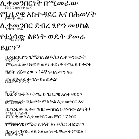
ሊቀመንበርነት በሚመራው
የአገር ውስጥ ወሬ
የጊዜያዊ አስተዳደር እና በሕወሃት
የውጭ ወሬ
ሊቀመንበር ደብረ ፂዮን መሀከል
ቢዝነስ ወሬ
የተነሳው ልዩነት ወዴት ያመራ
ምጣኔ ሐብት
ይሆን?
ወግ
በደብረጺዮን ገ/ሚካኤል(ዶ/ር) ሊቀመንበርነት 
ጉዳያችን
የሚመራው ህዝባዊ ወያነ ሐርነት ትግራይ ከቀናት 
መቆያ
በፊት የጀመረውን 14ኛ ጉባኤውን ዛሬ 
ያጠናቅቃል ተብሎ ይጠበቃል፡፡
የጨዋታ እንግዳ
ሸገር ካፌ
በአሁኑ ወቅት የትግራይ ጊዜያዊ አስተዳደርን 
በሚመሩት በህወሃት ምክትል ሊቀመንበር እና 
ሸገር ሼልፍ
በፓርቲው ሊቀመንበር መከከል በተነሳው ልዩነት፤ 
ትዝታ ዘ አራዳ
የፓርቲውን ሊቀመንበር ጨምሮ 17 ነባር 
ልዩ ወሬ
የማዕከላዊ ኮሚቴ አባላት እነ ዶ/ር ደብረፂዮን 
በጠሩት ጉባኤ ላይ አለመሳተፋቸው ተነግሯል፡፡
የገበያ ቅኝት