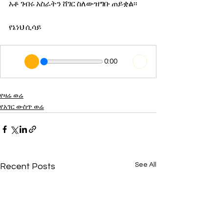
አቶ ገብሩ አስራትን ሸገር ስለውዝግቡ ጠይቋል፡፡
የኔነህ ሲሳይ
0:00
የዛሬ ወሬ
የአገር ውስጥ ወሬ
See All
Recent Posts