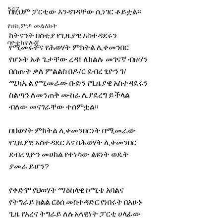
547
በዚህም ፓርቲው እንዳገዳቸው ሲነገር ቆይቷል፡፡ 
የሀኪምዎ መልዕክት
ከትናንት በስቲያ የጊዜያዊ አስተዳደሩን 
ባዮቴክኖሎጂ
የሚመሩትና የሕወሃት ምክትል ሊቀመንበር 
የሆኑት አቶ ጌታቸው ረዳ፤ ለክልሉ መገናኛ ብዙሃን 
በሰጡት ቃለ ምልልስ በዶ/ር ደብረ ፂዮን ገ/
ሚካኤል የሚመራው ቡድን የጊዜያዊ አስተዳደሩን 
ስልጣን ለመንጠቅ ሙከራ ሊያደረግ ይችላል 
ብለው መናገራቸው ተሰምቷል፡፡
በህወሃት ምክትል ሊቀመንበርነት በሚመራው 
የጊዜያዊ አስተዳደር እና በሕወሃት ሊቀመንበር 
ደብረ ፂዮን መሀከል የተነሳው ልዩነት ወዴት 
ያመራ ይሆን? 
የቀድሞ የህወሃት ማዕከላዊ ኮሚቴ አባልና 
የትግራይ ክልል ርዕሰ መስተዳድር የነበሩት በአሁኑ 
ጊዜ የአረና ትግራይ ለሉአላዊነት ፓርቲ ሀላፊው 