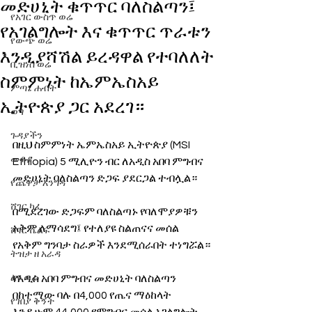
መድሀኒት ቁጥጥር ባለስልጣን፤
የአገር ውስጥ ወሬ
የአገልግሎት እና ቁጥጥር ጥራቱን
የውጭ ወሬ
እንዲያሻሽል ይረዳዋል የተባለለት
ቢዝነስ ወሬ
ስምምነት ከኤምኤስአይ
ምጣኔ ሐብት
ኢትዮጵያ ጋር አደረገ።
ወግ
ጉዳያችን
በዚህ ስምምነት ኤምኤስአይ ኢትዮጵያ (MSI 
መቆያ
Ethiopia) 5 ሚሊዮን ብር ለአዲስ አበባ ምግብና 
መድሀኒት ባለስልጣን ድጋፍ ያደርጋል ተብሏል።
የጨዋታ እንግዳ
ሸገር ካፌ
በሚደረገው ድጋፍም ባለስልጣኑ የባለሞያዎቹን 
አቅም ለማሳደግ፤ የተለያዩ ስልጠናና መሰል 
ሸገር ሼልፍ
የአቅም ግንባታ ስራዎች እንደሚሰራበት ተነግሯል።
ትዝታ ዘ አራዳ
ልዩ ወሬ
የአዲስ አበባ ምግብና መድሀኒት ባለስልጣን 
በከተማው ባሉ በ4,000 የጤና ማዕከላት 
የገበያ ቅኝት