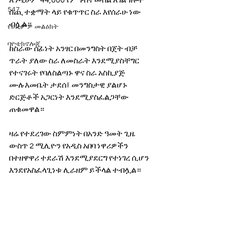
እንዲሁም 44,000 የምግብና መሰል አገልግሎት 
547
ሰጪ ተቋማት ላይ የቁጥጥር ስራ እየሰራሁ ነው 
ብሏል።
የሀኪምዎ መልዕክት
ባዮቴክኖሎጂ
ከስራው ሰፊነት አንፃር በመንግስት በጀት ብቻ 
ጥራት ያለው ስራ ለመስራት እንደሚያስቸግር 
የተናገሩት የባለስልጣኑ ዋና ስራ አስኪያጅ 
ሙሉእመቤት ታደሰ፤ መንግስታዊ ያልሆኑ 
ድርጅቶች አጋርነት እንደሚያስፈልጋቸው 
ጠቁመዋል።
ዛሬ የተደረገው ስምምነት በአንድ ዓመት ጊዜ 
ውስጥ 2 ሚሊዮን የአዲስ አበባ ነዋሪዎችን 
በተዘዋዋሪ ተደራሽ እንደሚያደርግ የተነገረ ሲሆን 
እንደየአስፈላጊነቱ ሊራዘም ይችላል ተብሏል።