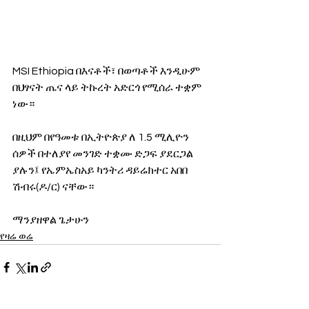
MSI Ethiopia በእናቶች፣ በወጣቶች እንዲሁም 
በህፃናት ጤና ላይ ትኩረት አድርጎ የሚሰራ ተቋም 
ነው።
በዚህም በየዓመቱ በኢትዮጵያ ለ 1.5 ሚሊዮን 
ሰዎች በተለያየ መንገድ ተቋሙ ድጋፍ ያደርጋል  
ያሉን፤ የኤምኤስአይ ካንትሪ ዳይሬክተር አበበ 
ሽብሩ(ዶ/ር) ናቸው።
ማንያዘዋል ጌታሁን
የዛሬ ወሬ