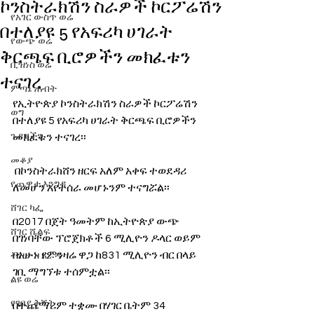
ኮንስትራክሽን ስራዎች ኮርፖሬሽን
የአገር ውስጥ ወሬ
በተለያዩ 5 የአፍሪካ ሀገራት
የውጭ ወሬ
ቅርጫፍ ቢሮዎችን መክፈቱን
ቢዝነስ ወሬ
ተናገረ
ምጣኔ ሐብት
የኢትዮጵያ ኮንስትራክሽን ስራዎች ኮርፖሬሽን 
ወግ
በተለያዩ 5 የአፍሪካ ሀገራት ቅርጫፍ ቢሮዎችን 
ጉዳያችን
መክፈቱን ተናገረ፡፡
መቆያ
 በኮንስትራክሸን ዘርፍ አለም አቀፍ ተወደዳሪ 
የጨዋታ እንግዳ
ለመሆን እየተሰራ መሆኑንም ተናግሯል፡፡
ሸገር ካፌ
በ2017 በጀት ዓመትም ከኢትዮጵያ ውጭ 
ሸገር ሼልፍ
በገነባቸው ፕሮጀክቶች 6 ሚሊዮን ዶላር ወይም 
በአሁኑ የምንዛሬ ዋጋ ከ831 ሚሊዮን ብር በላይ 
ትዝታ ዘ አራዳ
ገቢ ማግኘቱ ተሰምቷል፡፡ 
ልዩ ወሬ
የገበያ ቅኝት
በተጨማሪም ተቋሙ በሃገር ቤትም 34 