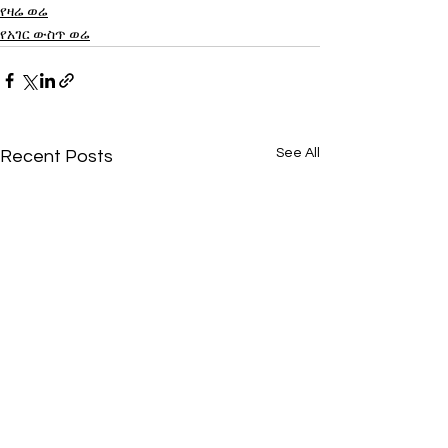
የዛሬ ወሬ
የአገር ውስጥ ወሬ
See All
Recent Posts