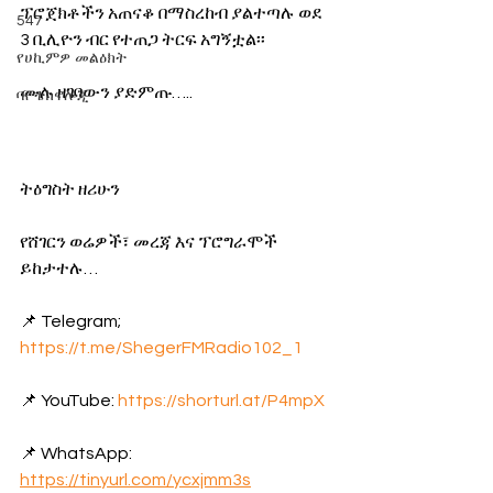
ፕሮጀክቶችን አጠናቆ በማስረከብ ያልተጣሉ ወደ 
547
3 ቢሊዮን ብር የተጠጋ ትርፍ አግኝቷል፡፡
የሀኪምዎ መልዕክት
ሙሉ ዘገባውን ያድምጡ….. 
ባዮቴክኖሎጂ
ትዕግስት ዘሪሁን
የሸገርን ወሬዎች፣ መረጃ እና ፕሮግራሞች 
ይከታተሉ… 
📌 Telegram; 
https://t.me/ShegerFMRadio102_1
📌 YouTube: 
https://shorturl.at/P4mpX
📌 WhatsApp: 
https://tinyurl.com/ycxjmm3s