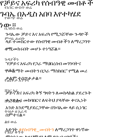
የቻይና አፍሪካ የሰብዓዊ መብቶች
የአገር ውስጥ ወሬ
ጉባኤ በአዲስ አበባ እየተካሄደ
የውጭ ወሬ
ነው።
ቢዝነስ ወሬ
ጉባኤው ቻይና እና አፍሪካ የሚጋሯቸው ጉዳዮች 
ምጣኔ ሐብት
ላይ ተመስርተው የሰብዓዊ መብቶችን ለማረጋገጥ 
የሚመክሩበት መሆኑ ተነግሯል። 
ወግ
ጉዳያችን
"የቻይና አፍሪካ የጋራ ማህበረሰብ መገንባትና 
መቆያ
የመልማት መብትን በጋራ ማስከበር" የሚል መሪ 
ቃልም ተሰጥቶታል። 
የጨዋታ እንግዳ
ሸገር ካፌ
ቻይና እና አፍሪካ ቅኝ ግዛትን ለመከላከል ያደረጉት 
ተጋድሎ፣ መከባበርና ለፍትህ ያላቸው ቀናኢነት 
ሸገር ሼልፍ
አንድ እንደሚያደርጋቸው በጉባኤው ላይ ሲነገር 
ትዝታ ዘ አራዳ
ሰምተናል። 
ልዩ ወሬ
እድገት 
#የሰብዓዊ_መብትን
 ለማረጋገጥ ዋነኛው 
የገበያ ቅኝት