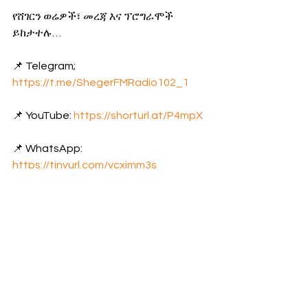
የሸገርን ወሬዎች፣ መረጃ እና ፕሮግራሞች 
ይከታተሉ… 
📌 Telegram; 
https://t.me/ShegerFMRadio102_1
📌 YouTube: 
https://shorturl.at/P4mpX
📌 WhatsApp: 
https://tinyurl.com/ycxjmm3s
የቻይና አፍሪካ የሰብዓዊ መብቶች ጉባኤ
the first china africa human right seminar
የዛሬ ወሬ
የአገር ውስጥ ወሬ