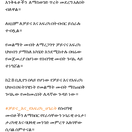
እንቅፋቶችን  ለማስወገድ ጥረት መደረግ አለበት 
ብለዋል። 
ለዚህም ለቻይና እና አፍሪካ በትብብር ይሰራሉ 
ተብሏል። 
የመልማት መብት ለማረጋገጥ ቻይናና አፍሪካ 
ህዝብን ያማከለ አካሄድ እንደሚከተሉ በዛሬው 
የመጀመሪያ በሆነው የሰብዓዊ መብት ጉባኤ ላይ 
ተነግሯል። 
ከ2.8 ቢሊየን በላይ የሆነው የቻይና እና የአፍሪካ 
ህዝብ በፍትሃዊነት የመልማት መብት ማስጠበቅ 
ጉባኤው የመከመረበት ሌላኛው ጉዳይ ነው። 
#ቻይና_እና_የአፍሪካ_ሀገራት
 የሰብዓዊ 
መብቶችን ለማክበር የየራሳቸውን ነባራዊ ሁኔታ፣ 
ታሪካዊ እና ባህላዊ መንገድ መምረጥ አለባቸው 
ሲባል ሰምተናል። 