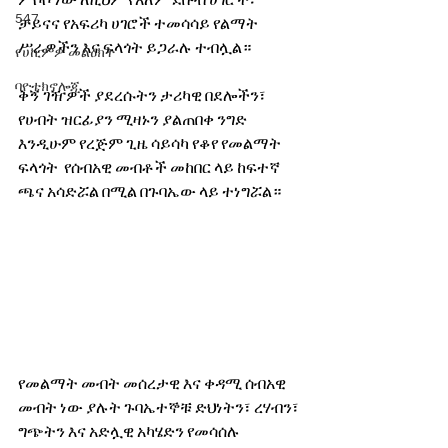
ምሶሶ ነው ለዚህም የአለም ደቡብ ሀገሮች፣ 
547
ቻይናና የአፍሪካ ሀገሮች ተመሳሳይ የልማት 
ሥራዎችን እና ፍላጎት ይጋራሉ ተብሏል። 
የሀኪምዎ መልዕክት
ባዮቴክኖሎጂ
ቅኝ ገዥዎች ያደረሱትን ታሪካዊ በደሎችን፣ 
የሀብት ዝርፊያን ሚዛኑን ያልጠበቀ ንግድ 
እንዲሁም የረጅም ጊዜ ሳይሳካ የቆየ የመልማት 
ፍላጎት  የሰብአዊ መብቶች መከበር ላይ ከፍተኛ 
ጫና አሳድሯል በሚል በጉባኤው ላይ ተነግሯል። 
የመልማት መብት መሰረታዊ እና ቀዳሚ ሰብአዊ 
መብት ነው ያሉት ጉባኤተኞቹ ድህነትን፣ ረሃብን፣ 
ግጭትን እና አድሏዊ አካሄድን የመሳሰሉ 