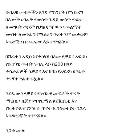
ሰብአዊ መብቶችን እንደ ምክንያት በማድረግ 
በሌሎች ሀገራት የውስጥ ጉዳይ ውስጥ ጣልቃ 
ለመግባት ወይም የህዝቦቻቸውን የመልማት 
መብት ለመንፈግ የሚደረግ ጥረትንም መቃወም 
እንደሚገባ በጉባኤው ላይ ተነግሯል። 
በሸራተን አዲስ እየተካሄደ ባለው የቻይና አፍሪካ 
የሰብዓዊ መብት ጉባኤ ላይ ከ200 በላይ 
ተሳታፊዎች ከቻይና እና ከ45 የአፍሪካ ሀገራት  
ተገኝተዋል ተብሏል።
ጉባኤውን የቻይና የሰብአዊ መብቶች ጥናት 
ማህበር፣ ዜጂያንግ ኖርማል ዩኒቨርሲቲ እና 
የኢትዮጵያ የፖሊሲ ጥናት ኢንስቲትዩት በጋራ 
እንዳዘጋጁት ተነግሯል።
ንጋቱ ሙሉ