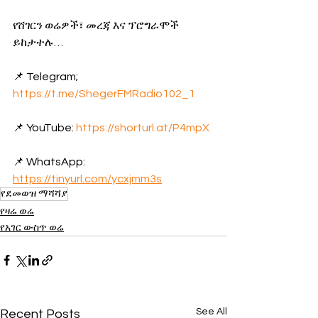
የሸገርን ወሬዎች፣ መረጃ እና ፕሮግራሞች 
ይከታተሉ… 
📌 Telegram; 
https://t.me/ShegerFMRadio102_1
📌 YouTube: 
https://shorturl.at/P4mpX
📌 WhatsApp: 
https://tinyurl.com/ycxjmm3s
የደመወዝ ማሻሻያ
የዛሬ ወሬ
የአገር ውስጥ ወሬ
See All
Recent Posts