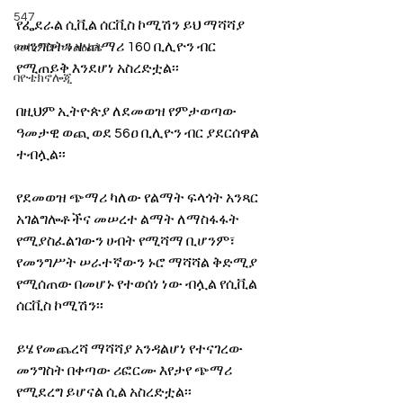
547
የፌደራል ሲቪል ሰርቪስ ኮሚሽን ይህ ማሻሻያ 
መንግስትን ተጨማሪ 160 ቢሊዮን ብር 
የሀኪምዎ መልዕክት
የሚጠይቅ እንደሆነ አስረድቷል፡፡
ባዮቴክኖሎጂ
በዚህም ኢትዮጵያ ለደመወዝ የምታወጣው 
ዓመታዊ ወጪ ወደ 56ዐ ቢሊዮን ብር ያደርሰዋል 
ተብሏል፡፡
የደመወዝ ጭማሪ ካለው የልማት ፍላጎት አንጻር 
አገልግሎቶችና መሠረተ ልማት ለማስፋፋት 
የሚያስፈልገውን ሀብት የሚሻማ ቢሆንም፣ 
የመንግሥት ሠራተኛውን ኑሮ ማሻሻል ቅድሚያ 
የሚሰጠው በመሆኑ የተወሰነ ነው ብሏል የሲቪል 
ሰርቪስ ኮሚሽን፡፡
ይሄ የመጨረሻ ማሻሻያ አንዳልሆነ የተናገረው 
መንግስት በቀጣው ሪፎርሙ እየታየ ጭማሪ 
የሚደረግ ይሆናል ሲል አስረድቷል፡፡