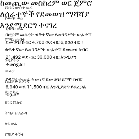
ከመጪው መስከረም ወር ጀምሮ
የአገር ውስጥ ወሬ
ለሰራተኞች የደመወዝ ማሻሻያ
የውጭ ወሬ
እንደሚደርግ ተናገረ
ቢዝነስ ወሬ
በዚህም መሰረት ዝቅተኛው የመንግሥት ሠራተኛ 
ምጣኔ ሐብት
ደመወዝ ከብር 4,760 ወደ ብር 6,ዐዐዐ ብር ፣ 
ከፍተኛው የመንግሥት ሠራተኛ ደመወዝ ከብር 
ወግ
21,492 ወደ ብር 39,000 ብር እንዲሆን 
ጉዳያችን
ተወስኗል፡፡
መቆያ
የዲግሪ ተመራቂ መነሻ ደመወዝ ደግሞ ከብር 
የጨዋታ እንግዳ
6,940 ወደ 11,500 ብር እንዲያድግ ይደረጋል 
ሸገር ካፌ
ብሏል።  
ሸገር ሼልፍ
ትዝታ ዘ አራዳ
ልዩ ወሬ
የገበያ ቅኝት