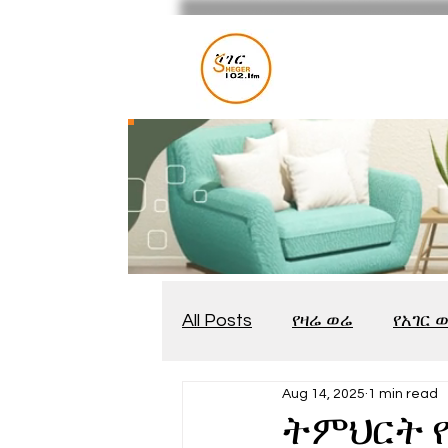
All Posts
የዛሬ ወሬ
የአገር 
Aug 14, 2025
1 min read
መቆያ
የጨዋታ እንግዳ
ትምህርት 