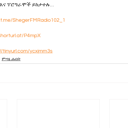
 እና ፕሮግራሞች ይከታተሉ… 
//t.me/ShegerFMRadio102_1
/shorturl.at/P4mpX
://tinyurl.com/ycxjmm3s
ምጣኔ ሐብት