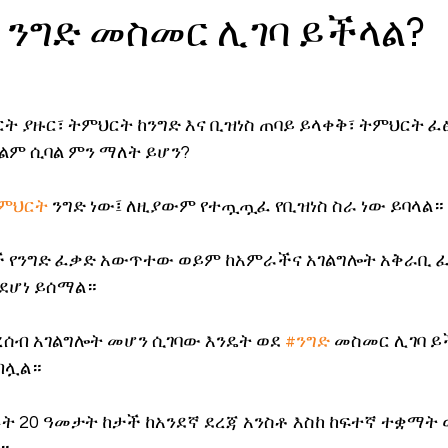
 ንግድ መስመር ሊገባ ይችላል?
ኖሎጂ
ት ያዙር፣ ትምህርት ከንግድ እና ቢዝነስ ጠባይ ይላቀቅ፣ ትምህርት ፈፅ
ልም ሲባል ምን ማለት ይሆን?
ምህርት
 ንግድ ነው፤ ለዚያውም የተጧጧፈ የቢዝነስ ስራ ነው ይባላል።
ች የንግድ ፈቃድ አውጥተው ወይም ከአምራችና አገልግሎት አቅራቢ ፈ
ደሆነ ይሰማል።
ሰብ አገልግሎት መሆን ሲገባው እንዴት ወደ 
#ንግድ
 መስመር ሊገባ ይ
ብሏል።
ፉት 20 ዓመታት ከታች ከአንደኛ ደረጃ አንስቶ እስከ ከፍተኛ ተቋማት 