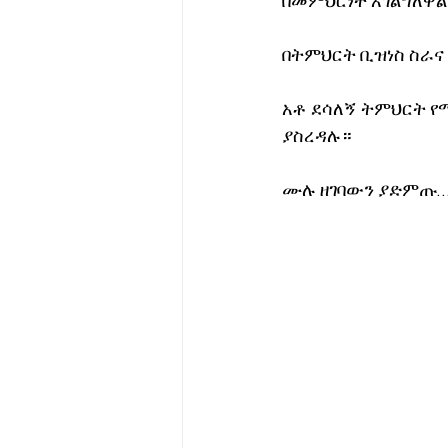
በመምህርነት አገልግለዋል
በትምህርት ቢዝነስ ስራ
አቶ ደሳለኝ ትምህርት የ
ያስረዳሉ።
ሙሉ ዘገባውን ያድምጡ….