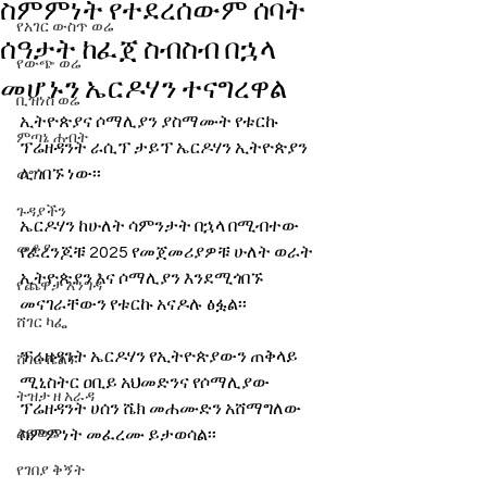
ስምምነት የተደረሰውም ሰባት
የአገር ውስጥ ወሬ
ሰዓታት ከፈጀ ስብስብ በኋላ
የውጭ ወሬ
መሆኑን ኤርዶሃን ተናግረዋል
ቢዝነስ ወሬ
ኢትዮጵያና ሶማሊያን ያስማሙት የቱርኩ 
ምጣኔ ሐብት
ፕሬዘዳንት ራሲፕ ታይፕ ኤርዶሃን ኢትዮጵያን 
ሊጎበኙ ነው፡፡
ወግ
ጉዳያችን
ኤርዶሃን ከሁለት ሳምንታት በኋላ በሚብተው 
መቆያ
የፈረንጆቹ 2025 የመጀመሪያዎቹ ሁለት ወራት 
ኢትዮጵያን እና ሶማሊያን እንደሚጎበኙ 
የጨዋታ እንግዳ
መናገራቸውን የቱርኩ አናዶሉ ፅፏል፡፡
ሸገር ካፌ
ፕሬዘዳንት ኤርዶሃን የኢትዮጵያውን ጠቅላይ 
ሸገር ሼልፍ
ሚኒስትር ዐቢይ አህመድንና የሶማሊያው 
ትዝታ ዘ አራዳ
ፕሬዘዳንት ሀሰን ሼክ መሐሙድን አሸማግለው 
ልዩ ወሬ
ስምምነት መፈረሙ ይታወሳል፡፡
የገበያ ቅኝት