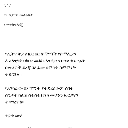
547
የሀኪምዎ መልዕክት
ባዮቴክኖሎጂ
የኢትዮጵያ የባህር በር ለማግኘት የሶማሊያን 
ሉአላዊነት ባከበረ መልኩ እንዲሆን በሁለቱ ሀገራት 
በመሪዎች ደረጃ ባለፈው ሳምንት ስምምነት 
ተደርጓል፡፡
የአንካራው ስምምነት  የተደረሰውም ሰባት 
ሰዓታት ከፈጀ ስብስብ በኋላ መሆኑን ኤርዶሃን 
ተናግረዋል፡፡
ንጋቱ ሙሉ