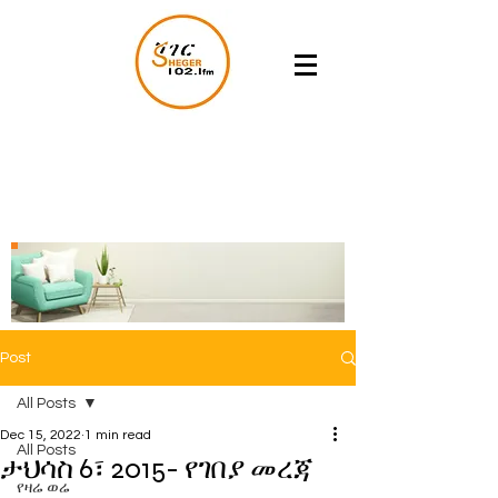
Post
All Posts
Dec 15, 2022
1 min read
All Posts
ታህሳስ 6፣ 2015- የገበያ መረጃ
የዛሬ ወሬ