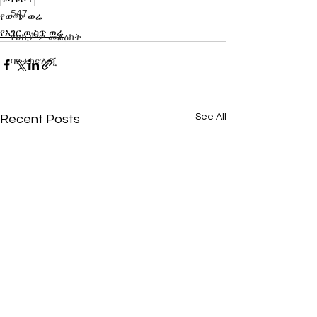
547
የውጭ ወሬ
የአገር ውስጥ ወሬ
የሀኪምዎ መልዕክት
ባዮቴክኖሎጂ
See All
Recent Posts