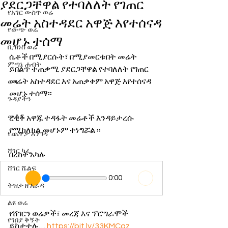
ያደርጋቸዋል የተባለለት የገጠር
የአገር ውስጥ ወሬ
መሬት አስተዳደር አዋጅ እየተሰናዳ
የውጭ ወሬ
መሆኑ ተሰማ
ቢዝነስ ወሬ
ሴቶች በሚያርሱት፣ በሚያመርቱበት መሬት 
ምጣኔ ሐብት
ይበልጥ ተጠቃሚ ያደርጋቸዋል የተባለለት የገጠር 
መሬት አስተዳደር እና አጠቃቀም አዋጅ እየተሰናዳ 
ወግ
መሆኑ ተሰማ፡፡
ጉዳያችን
መቆያ
ረቂቅ አዋጁ ተዳፋት መሬቶች እንዳይታረሱ 
የሚከለክል መሆኑም ተነግሯል ፡፡
የጨዋታ እንግዳ
ሸገር ካፌ
በረከት አካሉ
ሸገር ሼልፍ
0:00
ትዝታ ዘ አራዳ
ልዩ ወሬ
የሸገርን ወሬዎች፣ መረጃ እና ፕሮግራሞች 
የገበያ ቅኝት
ይከታተሉ… 
https://bit.ly/33KMCqz