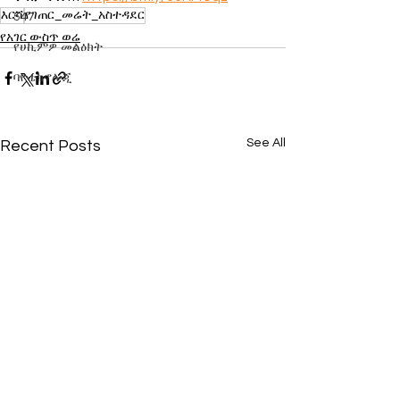
እርሻ
የገጠር_መሬት_አስተዳደር
547
የአገር ውስጥ ወሬ
የሀኪምዎ መልዕክት
ባዮቴክኖሎጂ
See All
Recent Posts