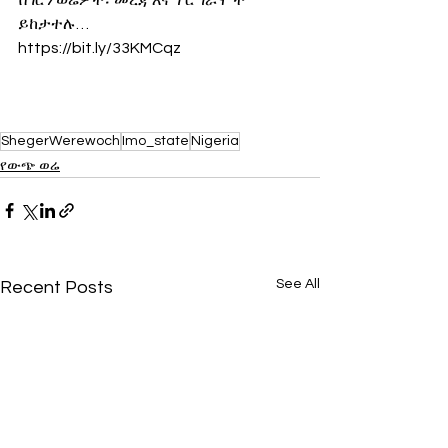
ይከታተሉ…
https://bit.ly/33KMCqz
ShegerWerewoch
Imo_state
Nigeria
የውጭ ወሬ
See All
Recent Posts