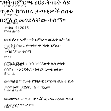
ግዛት በምርጫ ፅህፈት ቤት ላይ
የአገር ውስጥ ወሬ
ጥቃት ከሰነዘሩ ታጣቂዎች ሶስቱ
የውጭ ወሬ
በፖሊስ መገደላቸው ተሰማ፡፡
ቢዝነስ ወሬ
ታህሳስ 4፣ 2015
ምጣኔ ሐብት
በናይጀሪያ ኢሞ ግዛት በምርጫ ፅህፈት ቤት ላይ 
ወግ
ጥቃት ከሰነዘሩ ታጣቂዎች ሶስቱ በፖሊስ 
ጉዳያችን
መገደላቸው ተሰማ፡፡
መቆያ
በፖሊስ የአፀፋ ተኩስ ከተገደሉት ሌላ ሁለቱ 
የጨዋታ እንግዳ
በስፍራው እንደተያዙ አፍሪካ ኒውስ ፅፏል፡፡
ሸገር ካፌ
በታጣቂዎቹ ጥቃት የግዛታዊ የምርጫ ፅህፈት ቤቱ 
ሸገር ሼልፍ
ሕንፃ ጉዳት ደርሶበታል ተብሏል፡፡
ትዝታ ዘ አራዳ
ልዩ ወሬ
በመንግስት የፀጥታ ሀይሎች ላይ ስለደረሰው ጉዳት 
የተጠቀሰ ነገር የለም፡፡
የገበያ ቅኝት