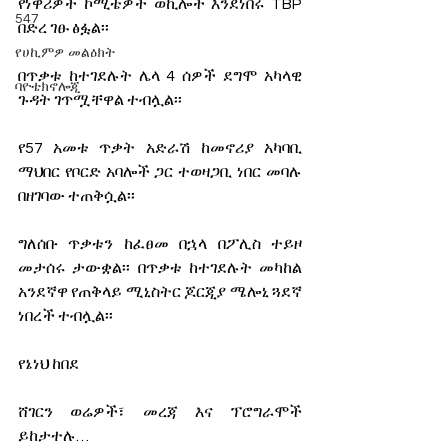
የነዋሪዎች ኮሚቴዎች ወኪሎች እንደነበሩ TBP 
547
በድረ ገፁ ፅፏል፡፡
የሀኪምዎ መልዕክት
በጥቃቱ ከተገደሉት ሌላ 4 ሰዎች ደግሞ አካላዊ 
ባዮቴክኖሎጂ
ጉዳት ገጥሟቸዋል ተብሏል፡፡
የ57 አመቱ ጥቃት አድራሽ ከመኖሪያ አካባቢ 
ማህበር የቦርድ አባሎች ጋር ተወዛጋቢ ነበር መባሉ 
በዘገባው ተጠቅሷል፡፡
ግለሰቡ ጥቃቱን ከፈፀመ በኋላ በፖሊስ ተይዞ 
መታሰሩ ታውቋል፡፡ በጥቃቱ ከተገደሉት መካከል 
አንደኛዋ የጠቅላይ ሚኒስትር ጆርጂያ ሜሎኒ ጓደኛ 
ነበረች ተብሏል፡፡
የኔነህ ከበደ
ሸገርን ወሬዎች፣ መረጃ እና ፕሮግራሞች 
ይከታተሉ…