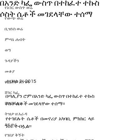
በአንድ ካፌ ውስጥ በተከፈተ ተኩስ
የአገር ውስጥ ወሬ
ሶስት ሴቶች መገደላቸው ተሰማ
የውጭ ወሬ
ቢዝነስ ወሬ
ምጣኔ ሐብት
ወግ
ጉዳያችን
መቆያ
ታህሳስ 3፣ 2015
የጨዋታ እንግዳ
ሸገር ካፌ
በጣሊያን ሮም በአንድ ካፌ ውስጥ በተከፈተ ተኩስ 
ሶስት ሴቶች መገደላቸው ተሰማ፡፡
ሸገር ሼልፍ
ትዝታ ዘ አራዳ
የተገደሉት ሴቶች በመኖሪያ አካባቢ ምክክር ላይ 
ልዩ ወሬ
ነበሩ ተብሏል፡፡
የገበያ ቅኝት