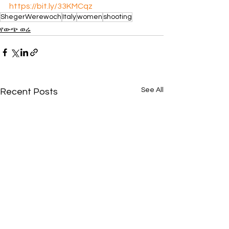
https://bit.ly/33KMCqz
ShegerWerewoch
Italy
women
shooting
የውጭ ወሬ
See All
Recent Posts