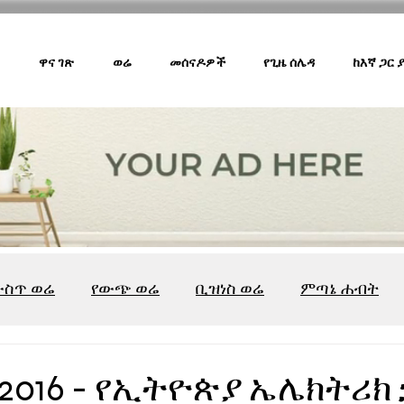
ዋና ገጽ
ወሬ
መሰናዶዎች
የጊዜ ሰሌዳ
ከእኛ ጋር
ውስጥ ወሬ
የውጭ ወሬ
ቢዝነስ ወሬ
ምጣኔ ሐብት
ሸገር ካፌ
ሸገር ሼልፍ
ትዝታ ዘ አራዳ
ልዩ ወሬ
የ
፣2016 - የኢትዮጵያ ኤሌክትሪክ