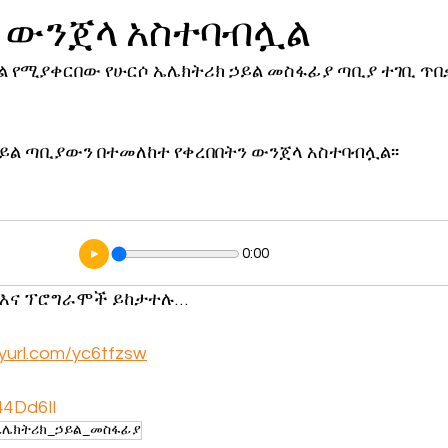
ን ውንጀላ አስተባብሏል
ኖሎጂ
ል የሚያቀርበው የሁርሶ ኤሌክትሪክ ኃይል መስፋፊያ ጣቢያ ተገቢ ጥበ
ይል ጣቢያውን በተመለከተ የቀረበበትን ውንጀላ አስተባብሏል፡፡
0:00
 እና ፕሮግራሞች ይከታተሉ…
inyurl.com/yc6tfzsw
/44Dd6Il
ኤሌክትሪክ_ኃይል_መስፋፊያ