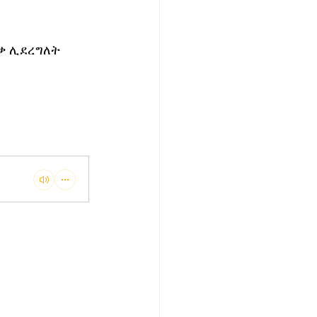
ቃ ሊደረግለት 