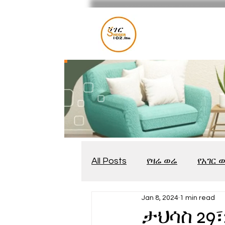
All Posts
የዛሬ ወሬ
የአገር 
Jan 8, 2024
1 min read
መቆያ
የጨዋታ እንግዳ
ታህሳስ 29