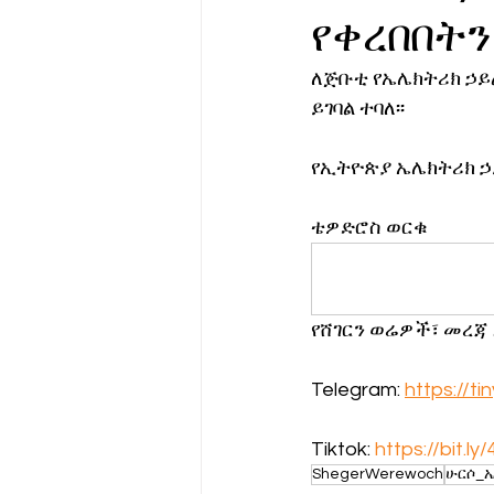
የቀረበበት
የሀኪምዎ መልዕክት
ባዮቴክ
ለጅቡቲ የኤሌክትሪክ ኃይ
ይገባል ተባለ፡፡
የኢትዮጵያ ኤሌክትሪክ ኃ
ቴዎድሮስ ወርቁ
የሸገርን ወሬዎች፣ መረጃ
Telegram: 
https://t
Tiktok: 
https://bit.ly
ShegerWerewoch
ሁርሶ_