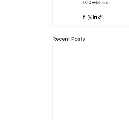
የአገር ውስጥ ወሬ
Recent Posts