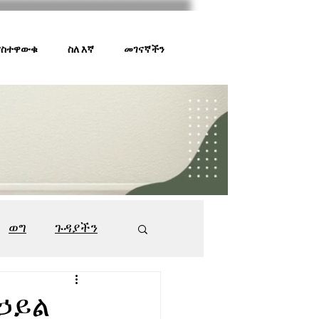
 ያስተዋውቁ
ስለ እኛ
መገናኛችን
ወግ
ጉዳያችን
ገበያ ቅኝት
547
 ኃይል