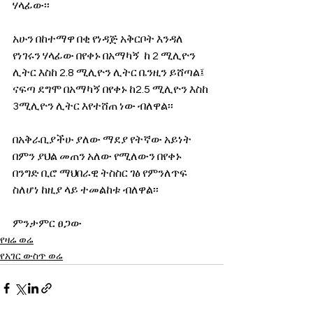
ሃላፊው፡፡  
አሁን በከተማዋ በቂ የነዳጅ አቅርቦት እንዳለ 
የነገሩን ሃላፊው በየቀኑ በአማካኝ  ከ 2 ሚሊዮን 
ሊትር እስከ 2.8 ሚሊዮን ሊትር ቤንዚን ይሸጣል፤ 
ናፍጣ ደግሞ በአማካኝ በየቀኑ ከ2.5 ሚሊዮን እስከ 
3ሚሊዮን ሊትር እየተሸጠ ነው ብለዋል፡፡
በአቅራቢያችሁ ያለው ማደያ የትኛው አይነት 
በምን ያህል መጠን አለው የሚለውን በየቀኑ 
በንግድ ቢሮ ማህበራዊ ትስስር ገፅ የምንለጥፍ 
ስለሆነ ከዚያ ላይ ተመልከቱ ብለዋል፡፡
ምንታምር ፀጋው
የዛሬ ወሬ
የአገር ውስጥ ወሬ