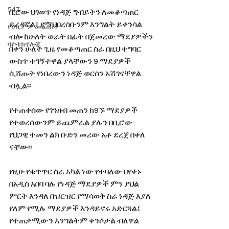
547
ቢሮው ህገወጥ የነዳጅ ግብይትን ለመቆጣጠር 
ይረዳኛል፣ የማህበረሰቡንም እንግልት ይቀንሳል 
የሀኪምዎ መልዕክት
ብሎ ከሁለት ወራት በፊት በጀመረው ማደያዎችን 
ባዮቴክኖሎጂ
በቀን ሁለት ጊዜ የመቆጣጠር ስራ በዚህ ተግባር 
ውስጥ ተገኝተዋል ያላቸውን 9 ማደያዎች 
ሲሸጡት የነበረውን ነዳጅ ወርሰን አሽገናቸዋል 
ብሏል፡፡
የተጠቀሰው የገንዘብ መጠን ከ9ኙ ማደያዎች 
የተወረሰውንም ይጨምራል ያሉን በቢሮው  
የህጋዊ ተመን ልክ ቡድን መሪው አቶ ደረጀ በቀለ 
ናቸው፡፡
የዚሁ የቁጥጥር ስራ አካል ነው የተባለው በየቀኑ 
በአዲስ አበባ ባሉ የነዳጅ ማደያዎች ምን ያህል 
ምርት እንዳለ በዝርዝር የማሳወቅ ስራ ነዳጅ እያለ 
የለም የሚሉ ማደያዎች እንዳይኖሩ አድርጓል፤ 
የተጠቃሚውን እንግልትም ቀንሶታል ብለዋል 