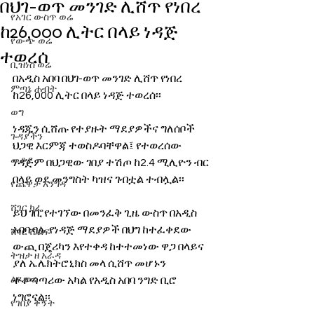
በህገ-ወጥ መንገድ ሊሸጥ የነበረ
የአገር ውስጥ ወሬ
ከ26,000 ሊትር በላይ ነዳጅ
የውጭ ወሬ
ተወረሰ
ቢዝነስ ወሬ
በአዲስ አበባ በህገ-ወጥ መንገድ ሊሸጥ የነበረ 
ምጣኔ ሐብት
ከ26,000 ሊትር በላይ ነዳጅ ተወረሰ፡፡
ወግ
ነዳጁን ሲሸጡ የተያዙት ማደያዎችና ግለሰቦች 
ጉዳያችን
ህጋዊ እርምጃ ተወስዶባቸዋል፤ የተወረሰው 
መቆያ
ነዳጅም በህጋዊው ገበያ ተሽጦ ከ2.4 ሚሊዮን ብር 
በላይ ወደ መንግስት ካዝና ገብቷል ተብሏል፡፡
የጨዋታ እንግዳ
ሸገር ካፌ
ይህ ገቢ የተገኘው በመንፈቅ ጊዜ ውስጥ በአዲስ 
አበባ ባሉ የነዳጅ ማደያዎች በህግ ከተፈቀደው 
ሸገር ሼልፍ
ውጪ በጄሪካን እየተቀዳ ከተተመነው ዋጋ በላይና 
ትዝታ ዘ አራዳ
ያለ ኤሌክትሮኒክስ መላ ሲሸጥ መሆኑን 
ልዩ ወሬ
ተቆጣጣሪው አካል የአዲስ አበባ ንግድ ቢሮ 
ነግሮናል፡፡
የገበያ ቅኝት