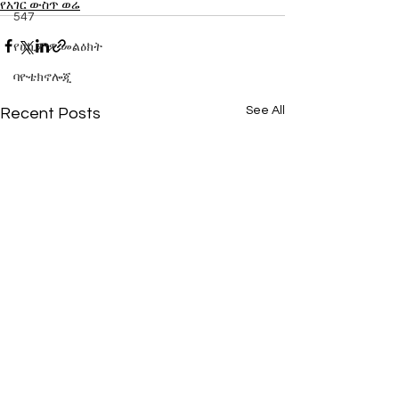
የአገር ውስጥ ወሬ
547
የሀኪምዎ መልዕክት
ባዮቴክኖሎጂ
See All
Recent Posts
የምግብ የሥርዓተ ምግብ ጉዳይ
በኢትዮጵያ በተለያየ
ዛሬም ኢትዮጵያ መሻገር
ለተፈፀመ በደል መፍ