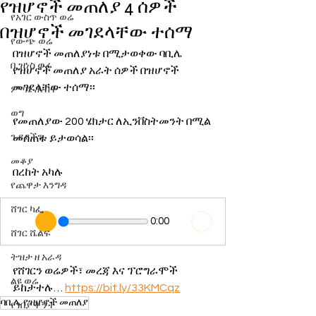
የዝሆኖች መጠለያ 4 ሰዎች
የአገር ውስጥ ወሬ
በዝሆኖች መገደላቸው ተሰማ
የውጭ ወሬ
በዝሆኖች መጠለያነቱ በሚታወቀው ባቢሌ 
ቢዝነስ ወሬ
የዝሆኖች መጠለያ አራት ሰዎች በዝሆኖች 
መገደላቸው ተሰማ፡፡
ምጣኔ ሐብት
ወግ
የመጠለያው 200 ሄክታር ለኢንቨስትመንት በሚል 
ጉዳያችን
መሰጠቱ ይታወሳል፡፡
መቆያ
በረከት አካሉ
የጨዋታ እንግዳ
ሸገር ካፌ
0:00
ሸገር ሼልፍ
ትዝታ ዘ አራዳ
የሸገርን ወሬዎች፣ መረጃ እና ፕሮግራሞች 
ልዩ ወሬ
ይከታተሉ… 
https://bit.ly/33KMCqz
ባቢሌ የዝሆኖች መጠለያ
የገበያ ቅኝት