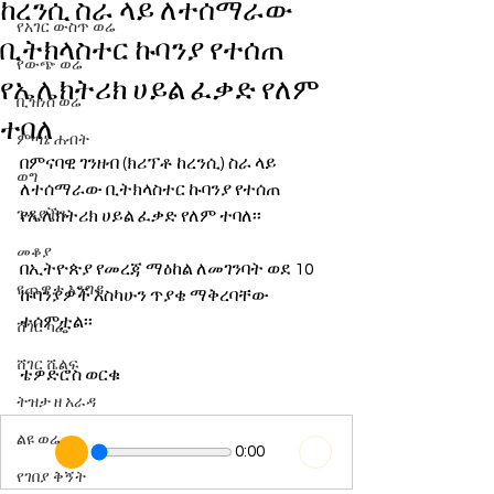
ከረንሲ ስራ ላይ ለተሰማራው
የአገር ውስጥ ወሬ
ቢትክላስተር ኩባንያ የተሰጠ
የውጭ ወሬ
የኤሌክትሪክ ሀይል ፈቃድ የለም
ቢዝነስ ወሬ
ተባለ
ምጣኔ ሐብት
በምናባዊ ገንዘብ (ክሪፕቶ ከረንሲ) ስራ ላይ 
ወግ
ለተሰማራው ቢትክላስተር ኩባንያ የተሰጠ 
ጉዳያችን
የኤሌክትሪክ ሀይል ፈቃድ የለም ተባለ፡፡
መቆያ
በኢትዮጵያ የመረጃ ማዕከል ለመገንባት ወደ 10 
የጨዋታ እንግዳ
ኩባንያዎች እስካሁን ጥያቄ ማቅረባቸው 
ተሰምቷል፡፡
ሸገር ካፌ
ሸገር ሼልፍ
ቴዎድሮስ ወርቁ
ትዝታ ዘ አራዳ
ልዩ ወሬ
0:00
የገበያ ቅኝት