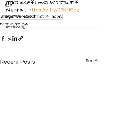
የሸገርን ወሬዎች፣ መረጃ እና ፕሮግራሞች 
547
ይከታተሉ… 
https://bit.ly/33KMCqz
Shegerwerewoch
የሀኪምዎ መልዕክት
ክሪፕቶ_ከረንሲ
የአገር ውስጥ ወሬ
ባዮቴክኖሎጂ
See All
Recent Posts