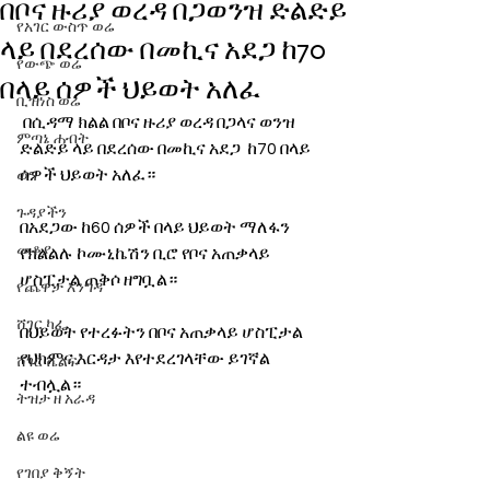
በቦና ዙሪያ ወረዳ በጋወንዝ ድልድይ
የአገር ውስጥ ወሬ
ላይ በደረሰው በመኪና አደጋ ከ70
የውጭ ወሬ
በላይ ሰዎች ህይወት አለፈ
ቢዝነስ ወሬ
 በሲዳማ ክልል በቦና ዙሪያ ወረዳ በጋላና ወንዝ 
ምጣኔ ሐብት
ድልድይ ላይ በደረሰው በመኪና አደጋ  ከ70 በላይ 
ሰዎች ህይወት አለፈ። 
ወግ
ጉዳያችን
በአደጋው ከ60 ሰዎች በላይ ህይወት ማለፋን 
መቆያ
የክልልሉ ኮሙኒኬሽን ቢሮ የቦና አጠቃላይ 
ሆስፒታል ጠቅሶ ዘግቧል። 
የጨዋታ እንግዳ
ሸገር ካፌ
በህይወት የተረፉትን በቦና አጠቃላይ ሆስፒታል 
የህክምና እርዳታ እየተደረገላቸው ይገኛል 
ሸገር ሼልፍ
ተብሏል።
ትዝታ ዘ አራዳ
ልዩ ወሬ
የገበያ ቅኝት