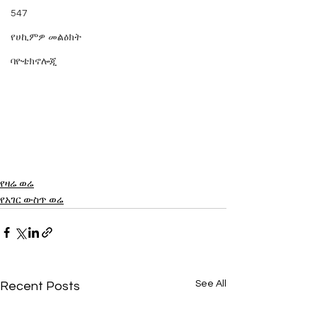
547
የሀኪምዎ መልዕክት
ባዮቴክኖሎጂ
የዛሬ ወሬ
የአገር ውስጥ ወሬ
See All
Recent Posts