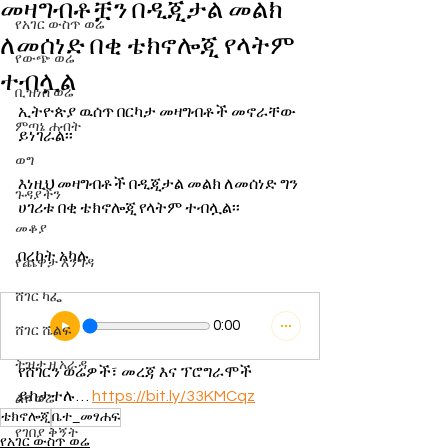
መዛግብቶቿን በዲጂታል መልክ
የአገር ውስጥ ወሬ
ለመሰነድ በቂ ቴክኖሎጂ የላትም
የውጭ ወሬ
ተብሏል
ቢዝነስ ወሬ
ኢትዮጵያ ዉሰጥ በርካታ መዛግብቶች መኖራቸው 
ምጣኔ ሐብት
ይነገራል፡፡
ወግ
እነዚህ መዛግብቶች በዲጂታል መልክ ለመሰነድ ግን 
ጉዳያችን
ሀገሪቱ በቂ ቴክኖሎጂ የላትም ተብሏል፡፡
መቆያ
በረከት አካሉ
የጨዋታ እንግዳ
ሸገር ካፌ
0:00
ሸገር ሼልፍ
ትዝታ ዘ አራዳ
የሸገርን ወሬዎች፣ መረጃ እና ፕሮግራሞች 
ይከታተሉ… 
https://bit.ly/33KMCqz
ልዩ ወሬ
ቴክኖሎጂ
ቤተ_መፃሐፍ
የገበያ ቅኝት
የአገር ውስጥ ወሬ