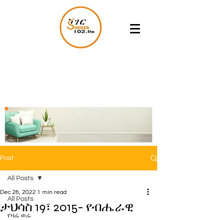
Post
All Posts
Dec 28, 2022
1 min read
All Posts
ታህሳስ 19፣ 2015- የብሔራዊ
የዛሬ ወሬ