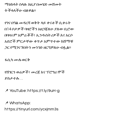
ማዕከላት ስላሉ እዚያ በመሄድ መሸመት 
ትችላላችሁ ብለዋል፡፡
የገና በዓል መዳረሻ ወቅት ላይ ቀናቶች ሲቀሩት 
በ14 ቦታዎች ባዛሮችን አዘጋጃለሁ ያለው ቢሮው 
በባዛሩም አምራቾች፣ ኢንዱስትሪዎች እና አርሶ 
አደሮች ምርታቸው ቀጥታ አምጥተው ከሸማቹ 
ጋር የሚገናኙበትን መንገድ ዘርግቻለሁ ብሏል፡፡
ፋሲካ ሙሉወርቅ
የሸገርን ወሬዎች፣ መረጃ እና ፕሮግራሞች 
ይከታተሉ… 
📌 YouTube: https://t.ly/9uH-g
📌 WhatsApp: 
https://tinyurl.com/ycxjmm3s