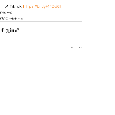
📌 Tiktok: 
https://bit.ly/44Dd6Il
የዛሬ ወሬ
የአገር ውስጥ ወሬ
See All
Recent Posts