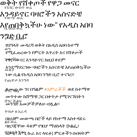
ወቅት የሸቀጦች የዋጋ መናር
የአገር ውስጥ ወሬ
እንዳይኖር ባዛሮችን አሰናድቼ
የውጭ ወሬ
እየጠበቅኳችሁ ነው'' የአዲስ አበባ
ቢዝነስ ወሬ
ንግድ ቢሮ
ምጣኔ ሐብት
የበዓላት መዳረሻ ወቅት በአዲስ አበባ ከተማ 
ወግ
የሚፈጠረውን የምርት እጥረት እና የሸቀጦች 
ጉዳያችን
የዋጋ መናር እንዳይኖር ከዚህ ቀደም 
እንደማደርገው ባዛሮችን አሰናድቼ እየጠበቅኳችሁ 
መቆያ
ነው ሲል የአዲስ አበባ ንግድ ቢሮ ተናገረ፡፡
የጨዋታ እንግዳ
ለመጪው ገና በዓልም 
#አምራቾች
  ወደ ከተማዋ 
ሸገር ካፌ
መጥተው ከሸማቹ ጋር በቀጥታ የሚገናኙበትን 
ሸገር ሼልፍ
መንገድ አመቻችቻለሁ ብሏል፡፡
ትዝታ ዘ አራዳ
በዚህም መውጫ በሮች ላይ የከተማ አስተዳደሩ 
ልዩ ወሬ
ባዘጋጃቸው 4ቱም የገበያ ማዕከላት (ኮልፌ፣ 
የገበያ ቅኝት
አቃቂ፣ ለሚ ኩራ እና ላፍቶ) ምርቶችን በብዛትም 