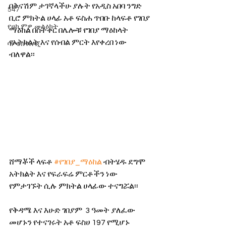
በቅናሽም ታገኛላችሁ ያሉት የአዲስ አበባ ንግድ 
547
ቢሮ ምክትል ሀላፊ አቶ ፍስሐ ጥበቡ ከላፍቶ የገበያ 
የሀኪምዎ መልዕክት
ማዕከል በስተቀር በሌሎቹ የገበያ ማዕከላት 
የአትክልት እና የሰብል ምርት እየቀረበ ነው 
ባዮቴክኖሎጂ
ብለዋል፡፡ 
ሸማቾች ላፍቶ 
#የገበያ_ማዕከል
 ብትሄዱ ደግሞ 
አትክልት እና የፍራፍሬ ምርቶችን ነው 
የምታገኙት ሲሉ ምክትል ሀላፊው ተናግሯል፡፡
የቅዳሜ እና እሁድ ገበያም  3 ዓመት ያለፈው 
መሆኑን የተናገሩት አቶ ፍስሀ 197 የሚሆኑ 