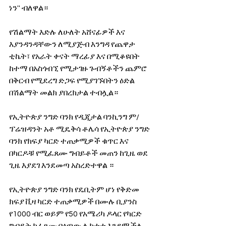
ነን'' ብለዋል። 
የሽልማት እድሉ ለሁለት አሸናፊዎች እና 
እያንዳንዳቸውን ለሚያጅብ እንግዳ የጨዋታ 
ቲኬት፣ የአራት ቀናት ማረፊያ እና በሚቆዩበት 
ከተማ በአስጎብኚ የሚታገዙ ጉብኝቶችን ጨምሮ 
በቅርብ የሚደረግ ድጋፍ የሚያገኙበትን ዕድል 
በሽልማት መልክ ያበረክታል ተብሏል። 
የኢትዮጵያ ንግድ ባንክ የዲጂታል ባንኪንግ ም/
ፕሬዝዳንት አቶ ሚዴቅሳ ቶሌሳ የኢትዮጵያ ንግድ 
ባንክ የክፍያ ካርድ ተጠቃሚዎች ቁጥር እና 
በካርዶቹ የሚፈጸሙ ግብይቶች መጠን ከጊዜ ወደ 
ጊዜ እያደገ እንደመጣ አስረድተዋል ። 
የኢትዮጵያ ንግድ ባንክ የዴቢትም ሆነ የቅድመ 
ክፍያ ቪዛ ካርድ ተጠቃሚዎች በሙሉ ቢያንስ 
የ1000 ብር ወይም የ50 የአሜሪካ ዶላር የካርድ 
ግብይት ከፈጸሙ በዕጣው ሊካተቱ እንደሚችሉ 