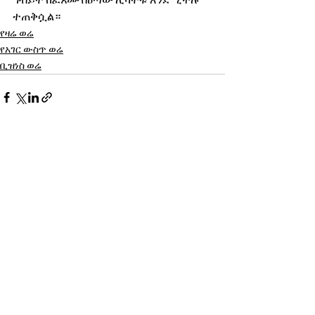
ተጠቅሷል።
የዛሬ ወሬ
የአገር ውስጥ ወሬ
ቢዝነስ ወሬ
See All
Recent Posts