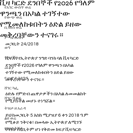
ቪዛ ካርድ ደንበኞች የ2026 የዓለም
የአገር ውስጥ ወሬ
ዋንጫን በአካል ተገኝተው
የውጭ ወሬ
የሚመለከቱበትን ዕድል ይዘው
ቢዝነስ ወሬ
መቅረባቸውን ተናገሩ።
ምጣኔ ሐብት
መጋቢት 24/2018
ወግ
ጉዳያችን
ቪዛ እና የኢትዮጵያ ንግድ ባንክ ባለ ቪዛ ካርድ 
ደንበኞች የ2026 የዓለም ዋንጫን በአካል 
መቆያ
ተገኝተው የሚመለከቱበትን ዕድል ይዘው 
የጨዋታ እንግዳ
መቅረባቸውን ተናገሩ። 
ሸገር ካፌ
ዕድሉ የምድብ ጨዋታዎችን በአካል ለመመልከት 
ሸገር ሼልፍ
የሚያስችል መሆኑ ተነግሯል። 
ትዝታ ዘ አራዳ
ይህ ከመጋቢት 5 እስከ ሚያዝያ 6 ቀን 2018 ዓ.ም 
ልዩ ወሬ
የሚቆይ ንቅናቄ፣ በመላው ኢትዮጵያ ለሚገኙ 
የገበያ ቅኝት
የባንኩ የዴቢትም ሆነ የቅድመ ክፍያ ቪዛ ካርድ 