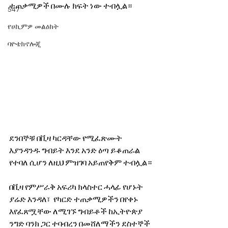
ተጠቃሚዎች በሙሉ ክፍት ነው ተብሏል። 
547
የሀኪምዎ መልዕክት
ባዮቴክኖሎጂ
ደንበኞቹ በቪዛ ካርዳቸው የሚፈጽሙት 
እያንዳንዱ ግብይት እንደ አንድ ዕጣ ይቆጠራል 
የተባለ ሲሆን ለዚህ ምዝገባ አይጠየቅም ተብሏል። 
በቪዛ የምሥራቅ አፍሪካ ክላስተር ሓላፊ የሆኑት 
ያሬድ እንዳለ፣  የካርድ ተጠቃሚዎችን በየቀኑ 
እየፈጸሟቸው ለሚገኙ ግብይቶች ከኢትዮጵያ 
ንግድ ባንክ ጋር ተባብረን በመሸለማችን ደስተኞች 