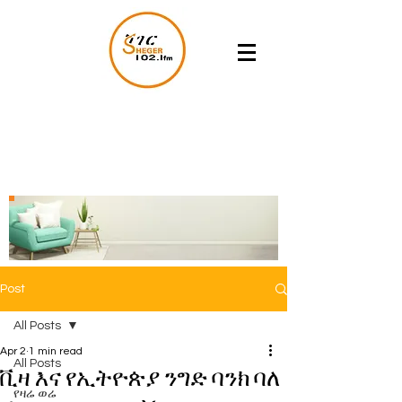
Post
All Posts
Apr 2
1 min read
All Posts
ቪዛ እና የኢትዮጵያ ንግድ ባንክ ባለ
የዛሬ ወሬ