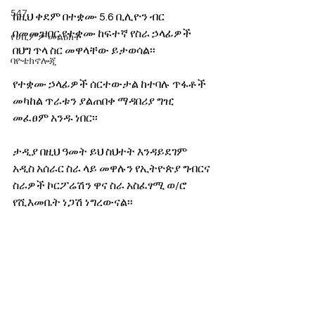
547
ከዚህ ቀደም በተቋሙ 5.6 ቢሊዮን ብር 
በመመዝበር የተቋሙ ከፍተኛ የስራ ኃላፊዎች 
የሀኪምዎ መልዕክት
በህግ ጥላ ስር መዋላቸው ይታወሳል፡፡ 
ባዮቴክኖሎጂ
የተቋሙ ኃላፊዎች ሰርተውታል ከተባሉ ጥፋቶች 
መካከል ጥራቱን ያልጠበቀ ማዳበሪያ ግዢ 
መፈፀም አንዱ ነበር፡፡
ታዲያ በዚህ ዓመት ይህ ስህተት እንዳይደገም 
አዲስ አሰራር ስራ ላይ መዋሉን የኢትዮጵያ ግብርና 
ስራዎች ኮርፖሬሽን ዋና ስራ አስፈፃሚ ወ/ሮ 
የሺእመቤት ነጋሽ ነግረውናል፡፡