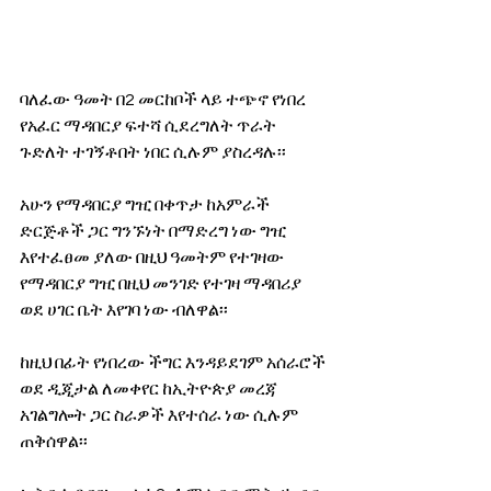
ባለፈው ዓመት በ2 መርከቦች ላይ ተጭኖ የነበረ 
የአፈር ማዳበርያ ፍተሻ ሲደረግለት ጥራት 
ጉድለት ተገኝቶበት ነበር ሲሉም ያስረዳሉ፡፡
አሁን የማዳበርያ ግዢ በቀጥታ ከአምራች 
ድርጅቶች ጋር ግንኙነት በማድረግ ነው ግዢ 
እየተፈፀመ ያለው በዚህ ዓመትም የተገዛው 
የማዳበርያ ግዢ በዚህ መንገድ የተገዛ ማዳበሪያ 
ወደ ሀገር ቤት እየገባ ነው ብለዋል፡፡
ከዚህ በፊት የነበረው ችግር እንዳይደገም አሰራሮች 
ወደ ዲጂታል ለመቀየር ከኢትዮጵያ መረጃ 
አገልግሎት ጋር ስራዎች እየተሰራ ነው ሲሉም 
ጠቅሰዋል፡፡