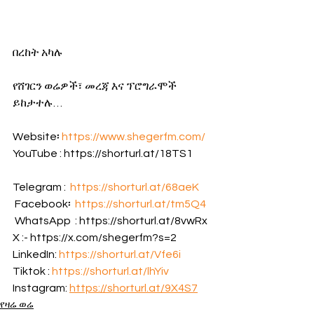
በረከት አካሉ
የሸገርን ወሬዎች፣ መረጃ እና ፕሮግራሞች 
ይከታተሉ…
Website፡ 
https://www.shegerfm.com/
YouTube : https://shorturl.at/18TS1         
Telegram :  
https://shorturl.at/68aeK
 Facebook፡  
https://shorturl.at/tm5Q4
 WhatsApp  : https://shorturl.at/8vwRx 
X :- https://x.com/shegerfm?s=2 
LinkedIn: 
https://shorturl.at/Vfe6i
Tiktok : 
https://shorturl.at/lhYiv
Instagram: 
https://shorturl.at/9X4S7
የዛሬ ወሬ