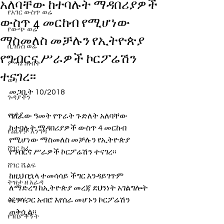
አለባቸው ከተባሉት ማዳበሪያዎች
የአገር ውስጥ ወሬ
ውስጥ 4 መርከብ የሚሆነው
የውጭ ወሬ
ማስመለስ መቻሉን የኢትዮጵያ
ቢዝነስ ወሬ
የግብርና ሥራዎች ኮርፖሬሽን
ምጣኔ ሐብት
ተናገረ፡፡
ወግ
መጋቢት 10/2018 
ጉዳያችን
መቆያ
ባለፈው ዓመት የጥራት ጉድለት አለባቸው 
ከተባሉት ማዳበሪያዎች ውስጥ 4 መርከብ 
የጨዋታ እንግዳ
የሚሆነው ማስመለስ መቻሉን የኢትዮጵያ 
ሸገር ካፌ
የግብርና ሥራዎች ኮርፖሬሽን ተናገረ፡፡
ሸገር ሼልፍ
ከዚህ በኋላ ተመሳሳይ ችግር እንዳይገጥም 
ትዝታ ዘ አራዳ
ለማድረግ ከኢትዮጵያ መረጃ ደህንነት አገልግሎት 
ልዩ ወሬ
ኢንሳ ጋር አብሮ እየሰራ መሆኑን ኮርፖሬሽን 
ጠቅሷል፡፡
የገበያ ቅኝት