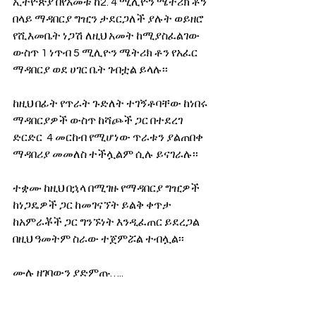
ኢትዮጵያ በየአመቱ ከ2. 4 ሚሊዮን ሜትሪክ ቶን 
በላይ ማዳበርያ ግዢን ታደርጋለች ያሉት ወይዘሮ 
የሺእመቤት ነጋሽ ለዚህ አመት ከሚያስፈልገው 
ውስጥ 1 ነጥብ 5 ሚሊዮን ሜትሪክ ቶን የአፈር 
ማዳበርያ ወደ ሀገር ቤት ገብቷል ይላሉ፡፡
ከዚህ በፊት የጥራት ጉድለት ተገኝቶባቸው ከነበሩ 
ማዳበርያዎች ውስጥ ከሻጮች ጋር በተደረገ 
ድርድር  4 መርከብ የሚሆነው ጥራቱን ያልጠበቀ 
ማዳበሪያ መመለስ ተችሏልም ሲሉ ይናገራሉ፡፡
ተቋሙ ከዚህ በኋላ በሚገዙ የማዳበርያ ግዢዎች 
ከነጋዴዎች ጋር ከመገናኘት ይልቅ ቀጥታ 
ከአምራቾች ጋር ግንኙነት እንዲፈጠር ይደረጋል 
በዚህ ዓመትም ስራው ተጀምሯል ተብሏል፡፡
ሙሉ ዘገባውን ያድምጡ…..