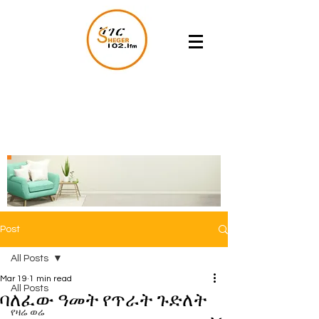
Post
All Posts
Mar 19
1 min read
All Posts
ባለፈው ዓመት የጥራት ጉድለት
የዛሬ ወሬ