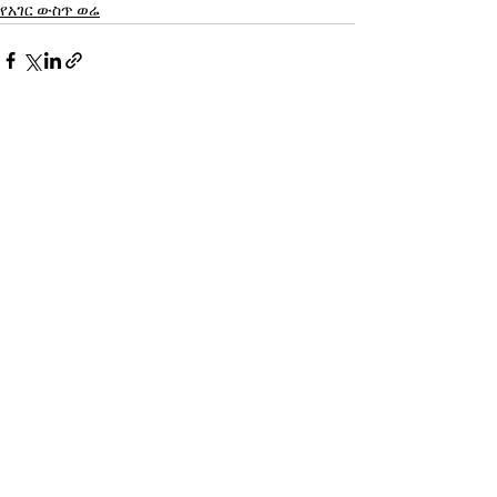
የአገር ውስጥ ወሬ
See All
Recent Posts
የኢትዮጵያ ኤሌክትሪክ