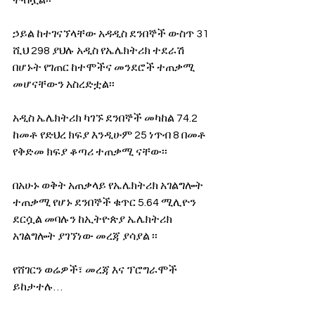
ኃይል ከተገናኘላቸው አዳዲስ ደንበኞች ውስጥ 31 
ሺህ 298 ያህሉ አዲስ የኤሌክትሪክ ተደራሽ 
በሆኑት የገጠር ከተሞችና መንደሮች ተጠቃሚ 
መሆናቸውን አስረድቷል፡፡
አዲስ ኤሌክትሪክ ካገኙ ደንበኞች መካከል 74.2 
ከመቶ የድህረ ክፍያ እንዲሁም 25 ነጥብ 8 በመቶ 
የቅድመ ክፍያ ቆጣሪ ተጠቃሚ ናቸው፡፡ 
በአሁኑ ወቅት አጠቃላይ የኤሌክትሪክ አገልግሎት 
ተጠቃሚ የሆኑ ደንበኞች ቁጥር 5.64 ሚሊዮን 
ደርሷል መባሉን ከኢትዮጵያ ኤሌክትሪክ 
አገልግሎት ያገኘነው መረጃ ያሳያል ፡፡
የሸገርን ወሬዎች፣ መረጃ እና ፕሮግራሞች 
ይከታተሉ…