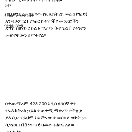
ተጠቃሚ መሆናቸውን ተናግሯል፡፡  
547
በዚህም 82ቱ ከዋናው የኤሌክትሪክ መረብ (ግሪድ) 
የሀኪምዎ መልዕክት
እንዲሁም 21 የገጠር ከተሞችና መንደሮችን 
ባዮቴክኖሎጂ
ደግሞ በፀሃይ ኃይል አማራጭ (ኦፍግሪድ) የተገናኙ 
መሆናቸውን ሰምተናል፡፡  
በተጨማሪም  423,200 አዲስ ደንበኞችን 
የኤሌክትሪክ ኃይል ተጠቃሚ ማድረግ ተችሏል 
ያለ ሲሆን ይህም  ከአምናው ተመሳሳይ ወቅት ጋር 
ሲነፃፀር በ18 ነጥብ 6 በመቶ ብልጫ አለው 
ተብሏል፡፡